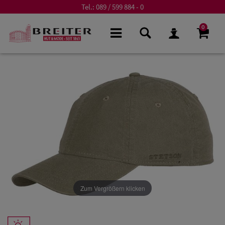
Tel.:
089 / 599 884 - 0
0
Zum Vergrößern klicken