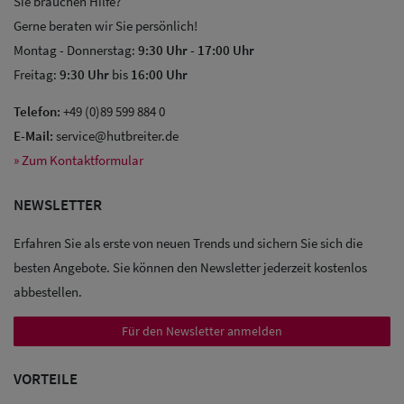
Sie brauchen Hilfe?
Gerne beraten wir Sie persönlich!
Montag - Donnerstag:
9:30 Uhr
-
17:00 Uhr
Freitag:
9:30 Uhr
bis
16:00 Uhr
Telefon:
+49 (0)89 599 884 0
Sale: Caps
E-Mail:
service@hutbreiter.de
Sale:
» Zum Kontaktformular
Baseball
NEWSLETTER
Caps
Erfahren Sie als erste von neuen Trends und sichern Sie sich die
Sale: Army
besten Angebote. Sie können den Newsletter jederzeit kostenlos
Caps
abbestellen.
Sale:
Für den Newsletter anmelden
Trucker
VORTEILE
Caps