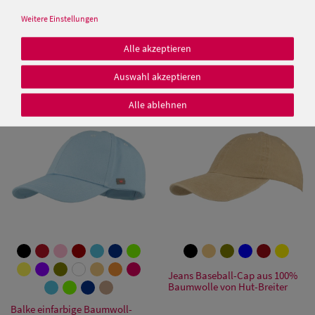
Weitere Einstellungen
Baseball- Cap mit Netzeinsatz
Balke 6-teilige Baseball Cap
von Hut-Breiter
mit UV-Schutz 40+ und
Alle akzeptieren
Klettverschluss
12,95 €
12,95 €
Auswahl akzeptieren
Damen Caps
Alle ablehnen
Damen
Baseball Caps
Damen UV-
Schutz Caps
Damen
Bandana Caps
Jeans Baseball-Cap aus 100%
Baumwolle von Hut-Breiter
Damen
Balke einfarbige Baumwoll-