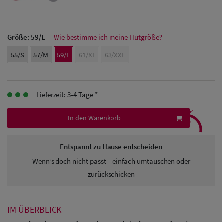
Herren Caps
Herren
Größe:
59/L
Wie bestimme ich meine Hutgröße?
Baseball Cpas
55/S
57/M
59/L
61/XL
63/XXL
Herren UV-
Schutz Caps
Lieferzeit: 3-4 Tage *
⤹
Herren
In den Warenkorb
Sonnenschilder
& Visoren
Entspannt zu Hause entscheiden
Herren
Wenn’s doch nicht passt – einfach umtauschen oder
zurückschicken
Snapback Caps
IM ÜBERBLICK