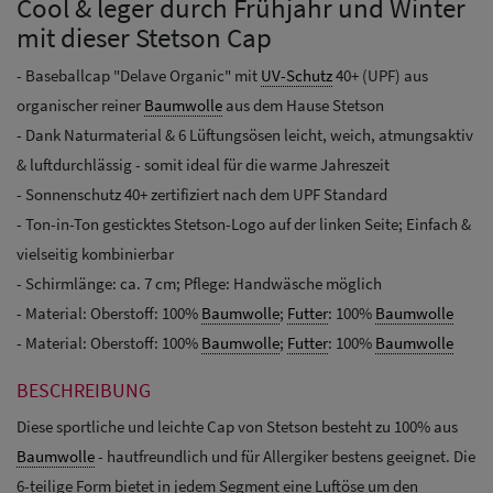
Cool & leger durch Frühjahr und Winter
mit dieser Stetson Cap
- Baseballcap "Delave Organic" mit
UV-Schutz
40+ (UPF) aus
organischer reiner
Baumwolle
aus dem Hause Stetson
- Dank Naturmaterial & 6 Lüftungsösen leicht, weich, atmungsaktiv
& luftdurchlässig - somit ideal für die warme Jahreszeit
- Sonnenschutz 40+ zertifiziert nach dem UPF Standard
- Ton-in-Ton gesticktes Stetson-Logo auf der linken Seite; Einfach &
vielseitig kombinierbar
- Schirmlänge: ca. 7 cm; Pflege: Handwäsche möglich
- Material: Oberstoff: 100%
Baumwolle
;
Futter
: 100%
Baumwolle
- Material: Oberstoff: 100%
Baumwolle
;
Futter
: 100%
Baumwolle
BESCHREIBUNG
Diese sportliche und leichte Cap von Stetson besteht zu 100% aus
Baumwolle
- hautfreundlich und für Allergiker bestens geeignet. Die
6-teilige Form bietet in jedem Segment eine Luftöse um den