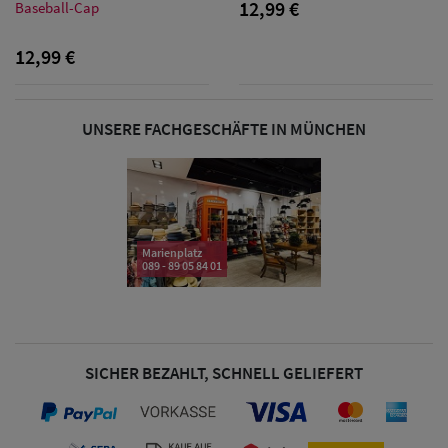
Sonnenschilder
12,99 €
Baseball-Cap
& Visoren
12,99 €
Damen
Snapback Caps
UNSERE FACHGESCHÄFTE IN MÜNCHEN
Damen Caps
Großgrößen
(63-65 cm)
Marienplatz
089 - 89 05 84 01
SICHER BEZAHLT, SCHNELL GELIEFERT