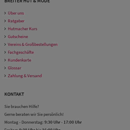
BREITER HUT & MODE
Damen
Snapback Caps
Über uns
Ratgeber
Damen Caps
Hutmacher Kurs
Großgrößen
Gutscheine
Vereins & Großbestellungen
(63-65 cm)
Fachgeschäfte
Kundenkarte
Glossar
Zahlung & Versand
KONTAKT
Sie brauchen Hilfe?
Gerne beraten wir Sie persönlich!
Montag - Donnerstag:
9:30 Uhr
-
17:00 Uhr
Freitag:
9:30 Uhr
bis
16:00 Uhr