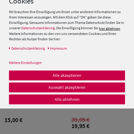
Cookies
uni reine Baumwolle
15,00 €
Wir brauchen Ihre Einwilligung um Ihnen unter anderem Informationen zu
9,95 €
Ihren Interessen anzuzeigen. Mit dem Klick auf "OK" geben Sie diese
Einwilligung. Genauere Informationen zum Thema Datenschutz finden Sie in
unserer
Datenschutzerklärung
. Die Einwilligung können Sie
hier ablehnen
SALE
Weitere Informationen zu den von uns verwendeten Cookies und Ihren
Rechten als Nutzer finden Sie hier:
Daten­schutz­erklärung
Impressum
Weitere Einstellungen
Alle akzeptieren
Auswahl akzeptieren
Alle ablehnen
Florale, sommerliche Damen
Fiebig Sommerliche Baseball-
Baseball Cap von Hut Breiter
Cap mit Blumenmuster
39,95 €
15,00 €
19,95 €