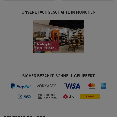
UNSERE FACHGESCHÄFTE IN MÜNCHEN
Damen Caps
Damen
Baseball Caps
Marienplatz
089 - 89 05 84 01
Damen UV-
Schutz Caps
Damen
SICHER BEZAHLT, SCHNELL GELIEFERT
Bandana Caps
Damen
Sonnenschilder
& Visoren