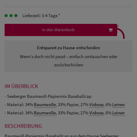
Herren
Lieferzeit: 3-4 Tage *
Baseball Cpas
⤹
Herren UV-
In den Warenkorb
Schutz Caps
Entspannt zu Hause entscheiden
Herren
Wenn’s doch nicht passt – einfach umtauschen oder
Sonnenschilder
zurückschicken
& Visoren
IM ÜBERBLICK
Herren
- Seeberger Baumwoll-Papiermix Baseballcap
Snapback Caps
- Material: 34%
Baumwolle
, 33% Papier, 27%
Viskose
, 6%
Leinen
- Material: 34%
Baumwolle
, 33% Papier, 27%
Viskose
, 6%
Leinen
BESCHREIBUNG
Baumwoll-Papiermix Baseballcap aus dem Hause Seeberger