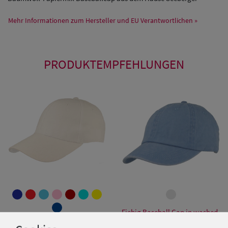
Mehr Informationen zum Hersteller und EU Verantwortlichen »
PRODUKTEMPFEHLUNGEN
Fiebig Baseball Cap in washed
Optik mit kurzem Schild
McBurn Kinder Baseballcap