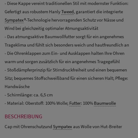
- Diese Kappe vereint traditionellen Stil mit modernster Funktion:
Gefertigt aus robustem Hanly
Tweed
, garantiert die integrierte
Sympatex
®-Technologie hervorragenden Schutz vor Nässe und
Wind bei gleichzeitig optimaler Atmungsaktivität
- Das atmungsaktive Baumwollfutter sorgt für ein angenehmes
Trageklima und fühlt sich besonders weich und hautfreundlich an
- Die Ohrenklappen zum Ein- und Ausklappen halten Ihre Ohren
warm und sorgen zusätzlich für ein angenehmes Tragegefühl
- Stoßdämpferprinzip für Stirndruckfreiheit und einen bequemen
Sitz; bequemes Stoffschweißband für einen sicheren Halt; Pflege:
Handwäsche
- Schirmlänge: ca. 6,5 cm
- Material: Oberstoff: 100% Wolle;
Futter
: 100%
Baumwolle
BESCHREIBUNG
Cap mit Ohrenschutzund
Sympatex
aus Wolle von Hut-Breiter