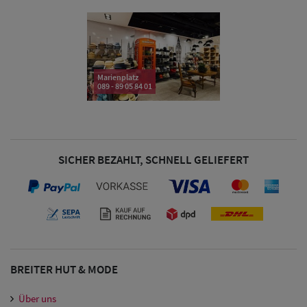
& Visoren
Damen
Snapback Caps
Marienplatz
089 - 89 05 84 01
Damen Caps
Großgrößen
(63-65 cm)
SICHER BEZAHLT, SCHNELL GELIEFERT
BREITER HUT & MODE
Über uns