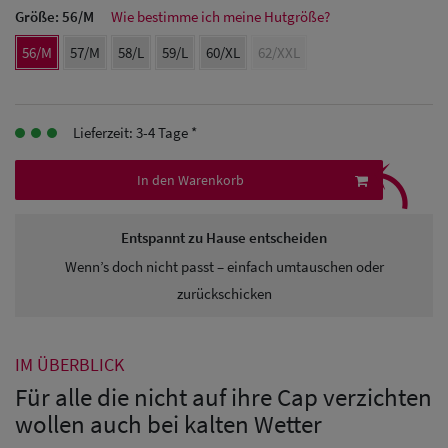
Größe:
56/M
Wie bestimme ich meine Hutgröße?
Herren
56/M
57/M
58/L
59/L
60/XL
62/XXL
Baseball Cpas
Herren UV-
Lieferzeit: 3-4 Tage *
⤹
Schutz Caps
In den Warenkorb
Herren
Sonnenschilder
Entspannt zu Hause entscheiden
& Visoren
Wenn’s doch nicht passt – einfach umtauschen oder
zurückschicken
Herren
Snapback Caps
IM ÜBERBLICK
Für alle die nicht auf ihre Cap verzichten
wollen auch bei kalten Wetter