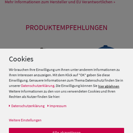
Mehr Informationen zum Hersteller und EU Verantwortlichen »
PRODUKTEMPFEHLUNGEN
Cookies
Wir brauchen Ihre Einwilligung um Ihnen unter anderem Informationen zu
Ihren Interessen anzuzeigen. Mit dem Klick auf "OK" geben Sie diese
Einwilligung. Genauere Informationen zum Thema Datenschutz finden Sie in
unserer
Datenschutzerklärung
. Die Einwilligung können Sie
hier ablehnen
Weitere Informationen zu den von uns verwendeten Cookies und Ihren
Rechten als Nutzer finden Sie hier:
Daten­schutz­erklärung
Impressum
Baseball-Cap mit Fleece und
Balke wetterfeste Baseball Cap
Ohrenklappen von Hut-Breiter
Schirmmütze mit
Weitere Einstellungen
Ohrenklappen
29,95 €
35,00 €
Alle akzeptieren