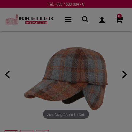
Tel.:
089 / 599 884 - 0
0
Zum Vergrößern klicken