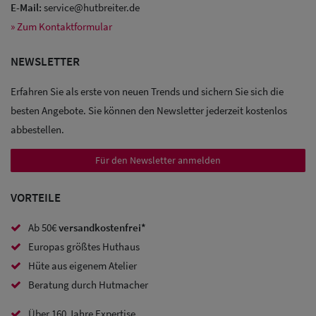
E-Mail:
service@hutbreiter.de
» Zum Kontaktformular
Sale: Caps
NEWSLETTER
Sale:
Erfahren Sie als erste von neuen Trends und sichern Sie sich die
Baseball
besten Angebote. Sie können den Newsletter jederzeit kostenlos
Caps
abbestellen.
Sale: Army
Für den Newsletter anmelden
Caps
VORTEILE
Sale:
Ab 50€
versandkostenfrei*
Trucker
Europas größtes Huthaus
Caps
Hüte aus eigenem Atelier
Beratung durch Hutmacher
Sale: Caps
mit
Über 160 Jahre Expertise