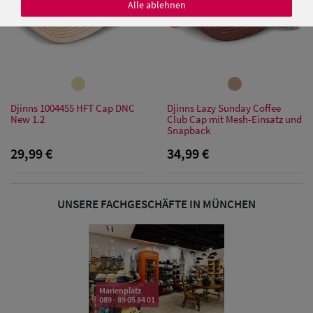
Alle ablehnen
Damen Caps
Damen
Djinns 1004455 HFT Cap DNC
Djinns Lazy Sunday Coffee
Baseball Caps
New 1.2
Club Cap mit Mesh-Einsatz und
Snapback
Damen UV-
29,99 €
34,99 €
Schutz Caps
Damen
UNSERE FACHGESCHÄFTE IN MÜNCHEN
Bandana Caps
Damen
Sonnenschilder
Marienplatz
& Visoren
089 - 89 05 84 01