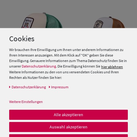
Cookies
Wir brauchen Ihre Einwilligung um Ihnen unter anderem Informationen zu
Ihren Interessen anzuzeigen. Mit dem Klick auf "OK" geben Sie diese
Einwilligung. Genauere Informationen zum Thema Datenschutz finden Sie in
unserer
Datenschutzerklärung
. Die Einwilligung können Sie
hier ablehnen
Weitere Informationen zu den von uns verwendeten Cookies und Ihren
Rechten als Nutzer finden Sie hier:
Djinns 1005476 HFT Cap DNC
Djinns 1005184 HFT Cap Coffee
Sunday Brunch
Club
Daten­schutz­erklärung
Impressum
29,99 €
29,99 €
Weitere Einstellungen
Alle akzeptieren
Auswahl akzeptieren