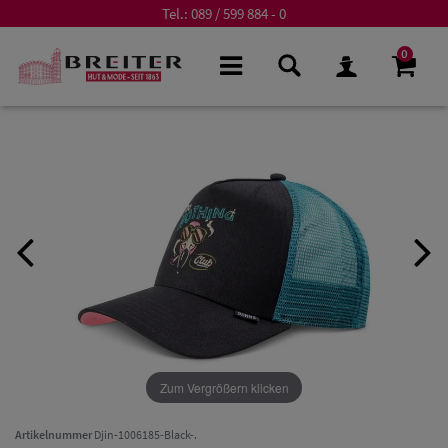
Tel.:
089 / 599 884 - 0
0
Zum Vergrößern klicken
Artikelnummer
Djin-1006185-Black-.