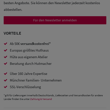
besten Angebote. Sie können den Newsletter jederzeit kostenlos
abbestellen.
Sale:
Baseball
Für den Newsletter anmelden
Caps
VORTEILE
Sale: Army
Ab 50€
versandkostenfrei*
Caps
Europas größtes Huthaus
Sale:
Hüte aus eigenem Atelier
Beratung durch Hutmacher
Trucker
Caps
Über 160 Jahre Expertise
Münchner Familien- Unternehmen
Sale: Caps
SSL-Verschlüsselung
mit
*gilt für Lieferungen innerhalb Deutschlands, Lieferzeiten und Versandkosten für andere
Ohrenschutz
Länder finden Sie unter
Zahlung & Versand