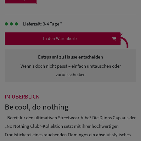
Herren
Baseball Cpas
Lieferzeit: 3-4 Tage *
⤹
Herren UV-
In den Warenkorb
Schutz Caps
Entspannt zu Hause entscheiden
Herren
Wenn’s doch nicht passt – einfach umtauschen oder
Sonnenschilder
zurückschicken
& Visoren
Herren
IM ÜBERBLICK
Snapback Caps
Be cool, do nothing
- Bereit für den ultimativen Streetwear-Vibe? Die Djinns Cap aus der
„No Nothing Club“-Kollektion setzt mit ihrer hochwertigen
Frontstickerei eines rauchenden Flamingos ein absolut stylisches