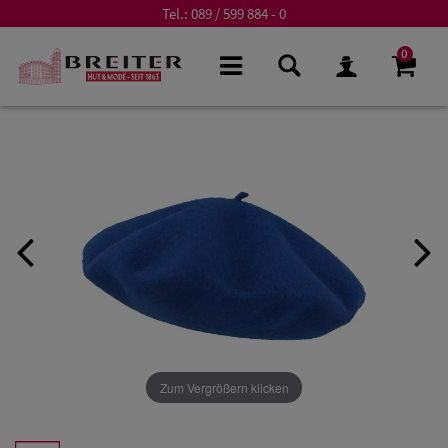
Tel.:
089 / 599 884 - 0
0
Zum Vergrößern klicken