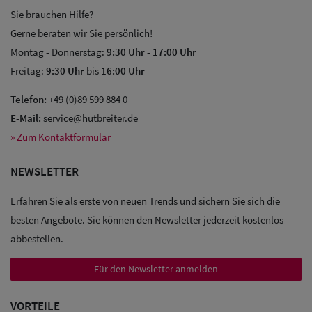
Sie brauchen Hilfe?
Gerne beraten wir Sie persönlich!
Montag - Donnerstag:
9:30 Uhr
-
17:00 Uhr
Freitag:
9:30 Uhr
bis
16:00 Uhr
Sale: Caps
Telefon:
+49 (0)89 599 884 0
E-Mail:
service@hutbreiter.de
Sale:
» Zum Kontaktformular
Baseball
NEWSLETTER
Caps
Erfahren Sie als erste von neuen Trends und sichern Sie sich die
Sale: Army
besten Angebote. Sie können den Newsletter jederzeit kostenlos
Caps
abbestellen.
Sale:
Für den Newsletter anmelden
Trucker
VORTEILE
Caps