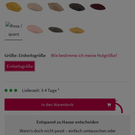
Herren Caps
Herren
Baseball Cpas
Herren UV-
Schutz Caps
Größe:
Einheitsgröße
Wie bestimme ich meine Hutgröße?
Herren
Einheitsgröße
Sonnenschilder
& Visoren
Lieferzeit: 3-4 Tage *
⤹
Herren
In den Warenkorb
Snapback Caps
Entspannt zu Hause entscheiden
Wenn’s doch nicht passt – einfach umtauschen oder