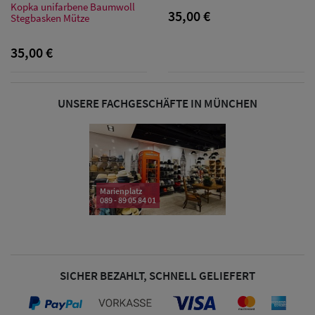
Sonnenschilder
Kopka unifarbene Baumwoll
35,00 €
Stegbasken Mütze
& Visoren
35,00 €
Damen
Snapback Caps
UNSERE FACHGESCHÄFTE IN MÜNCHEN
Damen Caps
Großgrößen
(63-65 cm)
Marienplatz
089 - 89 05 84 01
SICHER BEZAHLT, SCHNELL GELIEFERT