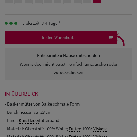
Herren
Baseball Cpas
Lieferzeit: 3-4 Tage *
⤹
Herren UV-
In den Warenkorb
Schutz Caps
Entspannt zu Hause entscheiden
Herren
Wenn’s doch nicht passt – einfach umtauschen oder
Sonnenschilder
zurückschicken
& Visoren
Herren
IM ÜBERBLICK
Snapback Caps
- Baskenmütze von Balke schmale Form
- Durchmesser: ca. 28 cm
- Innen
Kunstleder
futterband
- Material: Oberstoff: 100% Wolle;
Futter
: 100%
Viskose
- Material: Oberstoff: 100% Wolle;
Futter
: 100%
Viskose