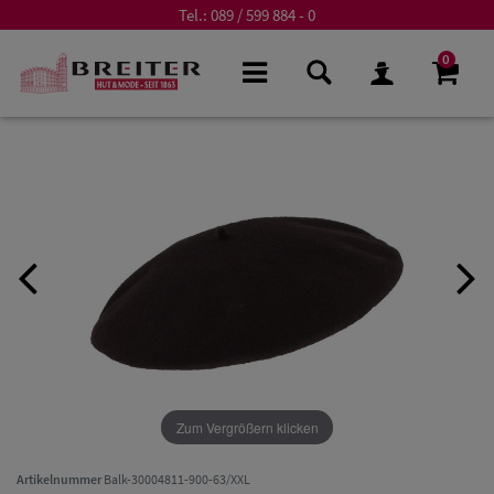
Tel.:
089 / 599 884 - 0
0
Zum Vergrößern klicken
Artikelnummer
Balk-30004811-900-63/XXL