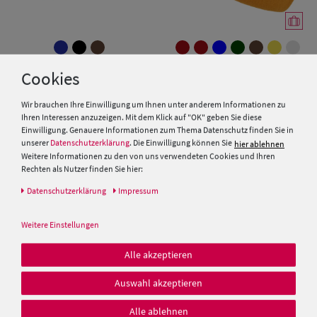
Balke Herrenbaskenmütze
Cookies
schmale Form
Wir brauchen Ihre Einwilligung um Ihnen unter anderem Informationen zu
39,99 €
Ihren Interessen anzuzeigen. Mit dem Klick auf "OK" geben Sie diese
Einwilligung. Genauere Informationen zum Thema Datenschutz finden Sie in
unserer
Datenschutzerklärung
. Die Einwilligung können Sie
hier ablehnen
Weitere Informationen zu den von uns verwendeten Cookies und Ihren
Kopka Long Beanie Walkmütze
Rechten als Nutzer finden Sie hier:
Stegbaske aus 100% Wolle
Daten­schutz­erklärung
Impressum
39,99 €
Weitere Einstellungen
Alle akzeptieren
Auswahl akzeptieren
Alle ablehnen