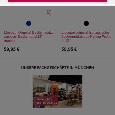
Damen Caps
Elosegui Original Baskenmütze
Elosegui original französische
Damen
aus dem Baskenland 13"
Baskenmütze aus Merino-Wolle
marine
in 13‘‘
Baseball Caps
59,95 €
59,95 €
Damen UV-
Schutz Caps
UNSERE FACHGESCHÄFTE IN MÜNCHEN
Damen
Bandana Caps
Damen
Marienplatz
Sonnenschilder
089 - 89 05 84 01
& Visoren