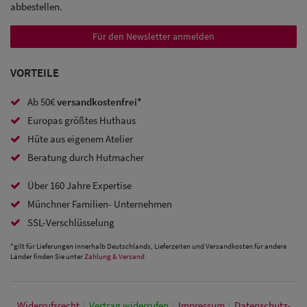
abbestellen.
Sale:
Für den Newsletter anmelden
Baseball
Caps
VORTEILE
Sale: Army
Ab 50€
versandkostenfrei*
Caps
Europas größtes Huthaus
Hüte aus eigenem Atelier
Sale:
Beratung durch Hutmacher
Trucker
Über 160 Jahre Expertise
Caps
Münchner Familien- Unternehmen
Sale: Caps
SSL-Verschlüsselung
mit
*gilt für Lieferungen innerhalb Deutschlands, Lieferzeiten und Versandkosten für andere
Länder finden Sie unter
Zahlung & Versand
Ohrenschutz
Widerrufs­recht
|
Vertrag widerrufen
|
Impressum
|
Daten­schutz­