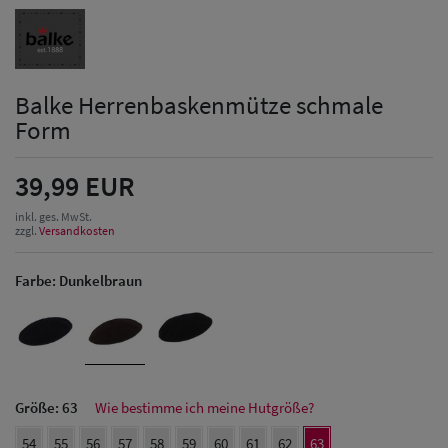
Balke Herrenbaskenmütze schmale
Form
39,99 EUR
inkl. ges. MwSt.
zzgl.
Versandkosten
Farbe:
Dunkelbraun
Größe:
63
Wie bestimme ich meine Hutgröße?
Herren Caps
54
55
56
57
58
59
60
61
62
63