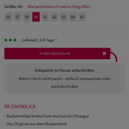
Herren Caps
Größe:
60
Wie bestimme ich meine Hutgröße?
55
57
59
60
61
62
63
64
65
Herren
Baseball Cpas
Lieferzeit: 3-4 Tage *
Herren UV-
⤹
Schutz Caps
In den Warenkorb
Herren
Entspannt zu Hause entscheiden
Sonnenschilder
Wenn’s doch nicht passt – einfach umtauschen oder
& Visoren
zurückschicken
Herren
Snapback Caps
IM ÜBERBLICK
- Baskenmütze breite Form marine von Elosegui
- Das Original aus dem Baskenland