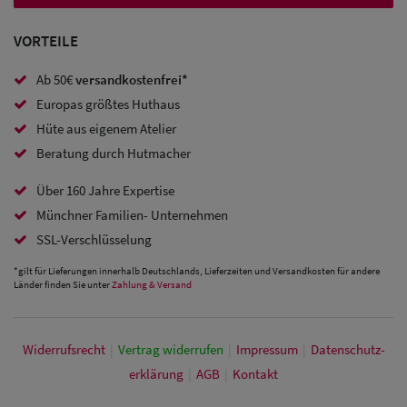
Caps
VORTEILE
Sale: Caps
Ab 50€
versandkostenfrei*
mit
Europas größtes Huthaus
Ohrenschutz
Hüte aus eigenem Atelier
Beratung durch Hutmacher
Über 160 Jahre Expertise
Münchner Familien- Unternehmen
SSL-Verschlüsselung
*gilt für Lieferungen innerhalb Deutschlands, Lieferzeiten und Versandkosten für andere
Länder finden Sie unter
Zahlung & Versand
Widerrufs­recht
|
Vertrag widerrufen
|
Impressum
|
Daten­schutz­
erklärung
|
AGB
|
Kontakt