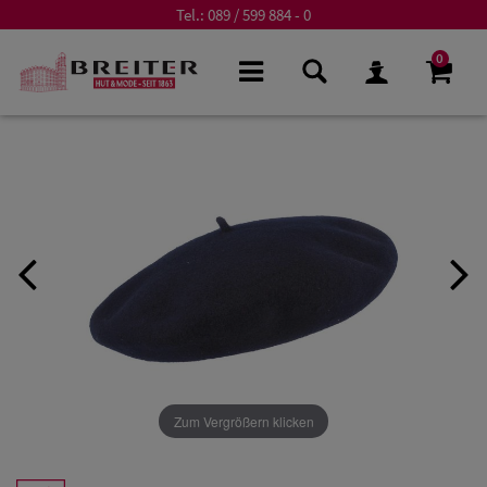
Tel.:
089 / 599 884 - 0
0
Zum Vergrößern klicken