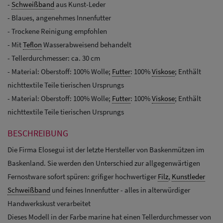
-
Schweißband
aus Kunst-Leder
- Blaues, angenehmes Innenfutter
- Trockene Reinigung empfohlen
- Mit
Teflon
Wasserabweisend behandelt
- Tellerdurchmesser: ca. 30 cm
- Material: Oberstoff: 100% Wolle;
Futter
: 100%
Viskose
; Enthält
nichttextile Teile tierischen Ursprungs
- Material: Oberstoff: 100% Wolle;
Futter
: 100%
Viskose
; Enthält
nichttextile Teile tierischen Ursprungs
BESCHREIBUNG
Die Firma Elosegui ist der letzte Hersteller von Baskenmützen im
Baskenland. Sie werden den Unterschied zur allgegenwärtigen
Fernostware sofort spüren: grifiger hochwertiger
Filz
,
Kunstleder
Schweißband
und feines Innenfutter - alles in alterwürdiger
Handwerkskust verarbeitet
Dieses Modell in der Farbe marine hat einen Tellerdurchmesser von