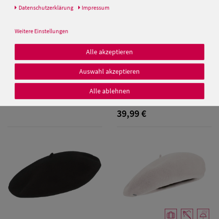
Daten­schutz­erklärung
Impressum
Balke Herrenbaskenmütze
schmale Form
Weitere Einstellungen
39,99 €
Alle akzeptieren
Damen Caps
Auswahl akzeptieren
Kopka Long Beanie Walkmütze
Stegbaske aus 100% Wolle
Alle ablehnen
Damen
Baseball Caps
39,99 €
Damen UV-
Schutz Caps
Damen
Bandana Caps
Damen