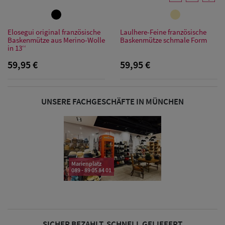
Sonnenschilder
& Visoren
Elosegui original französische
Laulhere-Feine französische
Baskenmütze aus Merino-Wolle
Baskenmütze schmale Form
Damen
in 13‘‘
Snapback Caps
59,95 €
59,95 €
Damen Caps
Großgrößen
UNSERE FACHGESCHÄFTE IN MÜNCHEN
(63-65 cm)
Marienplatz
089 - 89 05 84 01
SICHER BEZAHLT, SCHNELL GELIEFERT