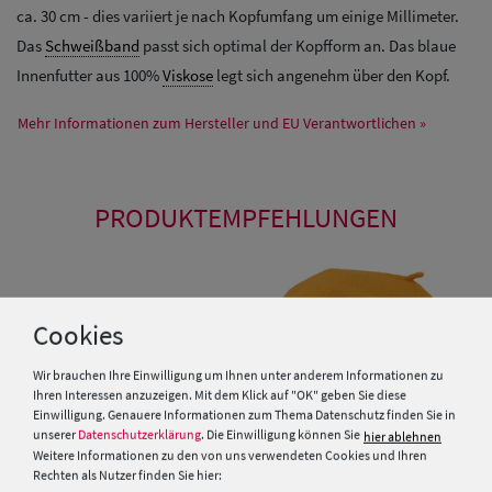
ca. 30 cm - dies variiert je nach Kopfumfang um einige Millimeter.
Das
Schweißband
passt sich optimal der Kopfform an. Das blaue
Innenfutter aus 100%
Viskose
legt sich angenehm über den Kopf.
Mehr Informationen zum Hersteller und EU Verantwortlichen »
PRODUKTEMPFEHLUNGEN
Cookies
Wir brauchen Ihre Einwilligung um Ihnen unter anderem Informationen zu
Ihren Interessen anzuzeigen. Mit dem Klick auf "OK" geben Sie diese
Einwilligung. Genauere Informationen zum Thema Datenschutz finden Sie in
unserer
Datenschutzerklärung
. Die Einwilligung können Sie
hier ablehnen
Weitere Informationen zu den von uns verwendeten Cookies und Ihren
Rechten als Nutzer finden Sie hier: