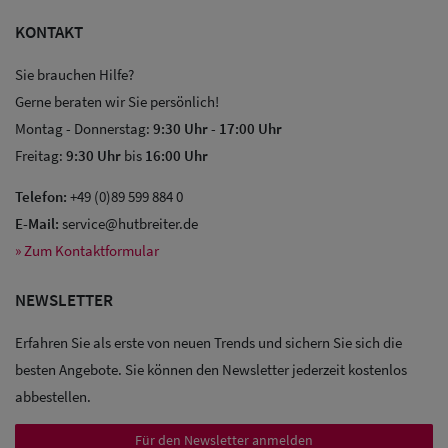
KONTAKT
Sie brauchen Hilfe?
Gerne beraten wir Sie persönlich!
Montag - Donnerstag:
9:30 Uhr
-
17:00 Uhr
Freitag:
9:30 Uhr
bis
16:00 Uhr
Sale: Caps
Telefon:
+49 (0)89 599 884 0
Sale:
E-Mail:
service@hutbreiter.de
Baseball
» Zum Kontaktformular
Caps
NEWSLETTER
Sale: Army
Erfahren Sie als erste von neuen Trends und sichern Sie sich die
Caps
besten Angebote. Sie können den Newsletter jederzeit kostenlos
abbestellen.
Sale:
Trucker
Für den Newsletter anmelden