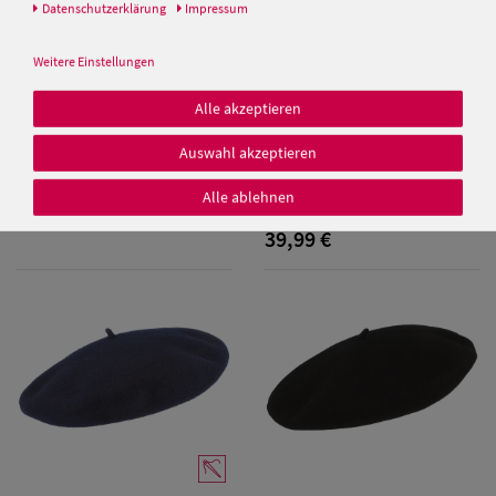
Daten­schutz­erklärung
Impressum
Balke Herrenbaskenmütze
schmale Form
Weitere Einstellungen
39,99 €
Alle akzeptieren
Auswahl akzeptieren
Damen Caps
Kopka Long Beanie Walkmütze
Stegbaske aus 100% Wolle
Alle ablehnen
Damen
39,99 €
Baseball Caps
Damen UV-
Schutz Caps
Damen
Bandana Caps
Damen