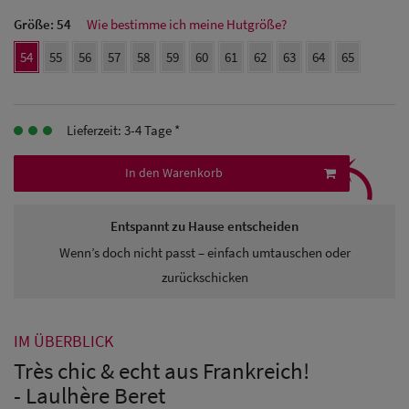
Herren Caps
Größe:
54
Wie bestimme ich meine Hutgröße?
Herren
54
55
56
57
58
59
60
61
62
63
64
65
Baseball Cpas
Herren UV-
Lieferzeit: 3-4 Tage *
⤹
Schutz Caps
In den Warenkorb
Herren
Entspannt zu Hause entscheiden
Sonnenschilder
Wenn’s doch nicht passt – einfach umtauschen oder
& Visoren
zurückschicken
Herren
Snapback Caps
IM ÜBERBLICK
Très chic & echt aus Frankreich!
- Laulhère Beret