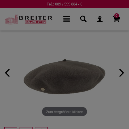
Tel.:
089 / 599 884 - 0
0
Zum Vergrößern klicken