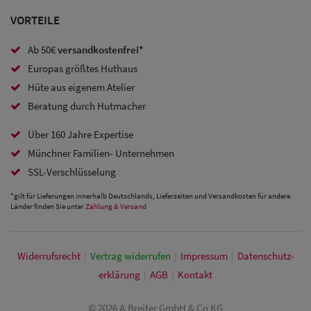
Caps
VORTEILE
Sale: Caps
Ab 50€
versandkostenfrei*
mit
Europas größtes Huthaus
Ohrenschutz
Hüte aus eigenem Atelier
Beratung durch Hutmacher
Über 160 Jahre Expertise
Münchner Familien- Unternehmen
SSL-Verschlüsselung
*gilt für Lieferungen innerhalb Deutschlands, Lieferzeiten und Versandkosten für andere
Länder finden Sie unter
Zahlung & Versand
Widerrufs­recht
|
Vertrag widerrufen
|
Impressum
|
Daten­schutz­
erklärung
|
AGB
|
Kontakt
© 2026 A.Breiter GmbH & Co KG