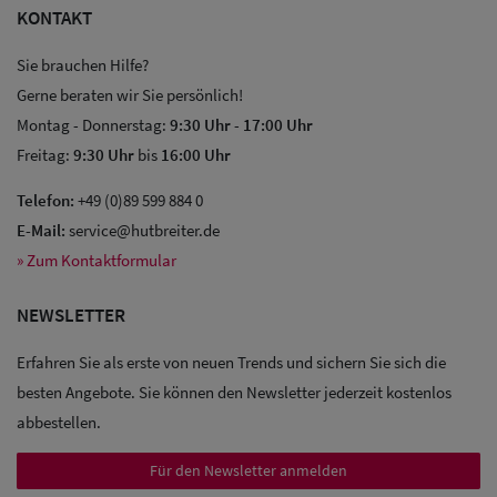
KONTAKT
Sie brauchen Hilfe?
Gerne beraten wir Sie persönlich!
Montag - Donnerstag:
9:30 Uhr
-
17:00 Uhr
Freitag:
9:30 Uhr
bis
16:00 Uhr
Sale: Caps
Telefon:
+49 (0)89 599 884 0
Sale:
E-Mail:
service@hutbreiter.de
» Zum Kontaktformular
Baseball
Caps
NEWSLETTER
Sale: Army
Erfahren Sie als erste von neuen Trends und sichern Sie sich die
Caps
besten Angebote. Sie können den Newsletter jederzeit kostenlos
abbestellen.
Sale:
Trucker
Für den Newsletter anmelden