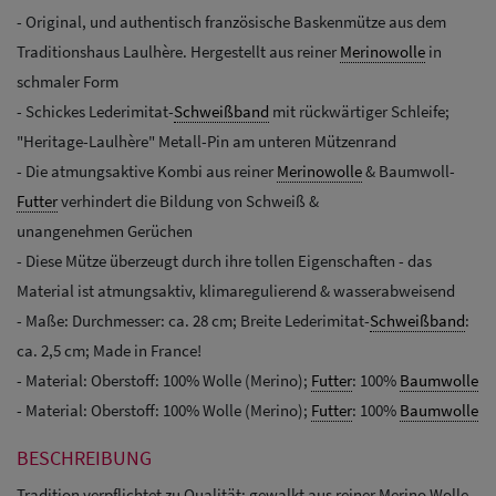
- Original, und authentisch französische Baskenmütze aus dem
Traditionshaus Laulhère. Hergestellt aus reiner
Merinowolle
in
schmaler Form
- Schickes Lederimitat-
Schweißband
mit rückwärtiger Schleife;
"Heritage-Laulhère" Metall-Pin am unteren Mützenrand
- Die atmungsaktive Kombi aus reiner
Merinowolle
& Baumwoll-
Futter
verhindert die Bildung von Schweiß &
unangenehmen Gerüchen
- Diese Mütze überzeugt durch ihre tollen Eigenschaften - das
Material ist atmungsaktiv, klimaregulierend & wasserabweisend
- Maße: Durchmesser: ca. 28 cm; Breite Lederimitat-
Schweißband
:
ca. 2,5 cm; Made in France!
- Material: Oberstoff: 100% Wolle (Merino);
Futter
: 100%
Baumwolle
- Material: Oberstoff: 100% Wolle (Merino);
Futter
: 100%
Baumwolle
BESCHREIBUNG
Tradition verpflichtet zu Qualität: gewalkt aus reiner Merino Wolle.