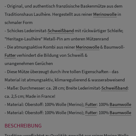
- Original, und authentisch französische Baskenmütze aus dem
Traditionshaus Laulhère. Hergestellt aus reiner
Merinowolle
in
schmaler Form
- Schickes Lederimitat-
Schweißband
mit rückwärtiger Schleife;
"Heritage-Laulhère" Metall-Pin am unteren Mützenrand
- Die atmungsaktive Kombi aus reiner
Merinowolle
& Baumwoll-
Futter
verhindert die Bildung von Schweiß &
unangenehmen Gerüchen
- Diese Mütze überzeugt durch ihre tollen Eigenschaften - das
Material ist atmungsaktiv, klimaregulierend & wasserabweisend
- Maße: Durchmesser: ca. 28 cm; Breite Lederimitat-
Schweißband
:
ca. 2,5 cm; Made in France!
- Material: Oberstoff: 100% Wolle (Merino);
Futter
: 100%
Baumwolle
- Material: Oberstoff: 100% Wolle (Merino);
Futter
: 100%
Baumwolle
BESCHREIBUNG
Tradition verpflichtet zu Qualität: gewalkt aus reiner Merino Wolle.