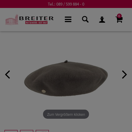
Tel.:
089 / 599 884 - 0
0
Zum Vergrößern klicken