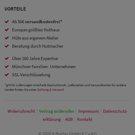
Caps
VORTEILE
Sale: Caps
Ab 50€
versandkostenfrei*
mit
Europas größtes Huthaus
Ohrenschutz
Hüte aus eigenem Atelier
Beratung durch Hutmacher
Über 160 Jahre Expertise
Münchner Familien- Unternehmen
SSL-Verschlüsselung
*gilt für Lieferungen innerhalb Deutschlands, Lieferzeiten und Versandkosten für andere
Länder finden Sie unter
Zahlung & Versand
Widerrufs­recht
|
Vertrag widerrufen
|
Impressum
|
Daten­schutz­
erklärung
|
AGB
|
Kontakt
© 2026 A.Breiter GmbH & Co KG