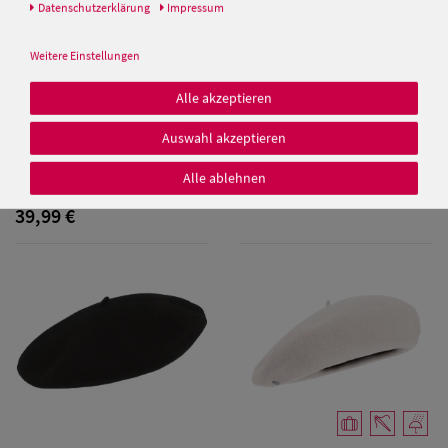
Daten­schutz­erklärung
Impressum
Balke Herrenbaskenmütze
schmale Form
Weitere Einstellungen
39,99 €
Alle akzeptieren
Auswahl akzeptieren
Damen Caps
Kopka Long Beanie Walkmütze
Stegbaske aus 100% Wolle
Alle ablehnen
Damen
39,99 €
Baseball Caps
Damen UV-
Schutz Caps
Damen
Bandana Caps
Damen