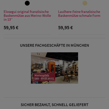
Sonnenschilder
& Visoren
Elosegui original französische
Laulhere-Feine französische
Baskenmütze aus Merino-Wolle
Baskenmütze schmale Form
in 13‘‘
Damen
59,95 €
59,95 €
Snapback Caps
Damen Caps
UNSERE FACHGESCHÄFTE IN MÜNCHEN
Großgrößen
(63-65 cm)
Marienplatz
089 - 89 05 84 01
SICHER BEZAHLT, SCHNELL GELIEFERT