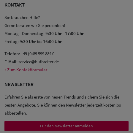
KONTAKT
Sie brauchen Hilfe?
Gerne beraten wir Sie persönlich!
Montag - Donnerstag:
9:30 Uhr
-
17:00 Uhr
Freitag:
9:30 Uhr
bis
16:00 Uhr
Sale: Caps
Telefon:
+49 (0)89 599 884 0
Sale:
E-Mail:
service@hutbreiter.de
» Zum Kontaktformular
Baseball
Caps
NEWSLETTER
Sale: Army
Erfahren Sie als erste von neuen Trends und sichern Sie sich die
Caps
besten Angebote. Sie können den Newsletter jederzeit kostenlos
abbestellen.
Sale:
Trucker
Für den Newsletter anmelden