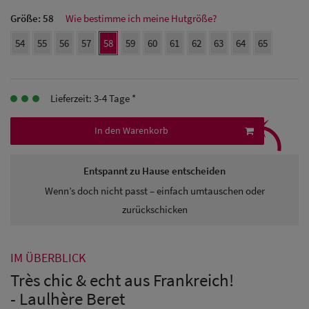
Herren Caps
Größe:
58
Wie bestimme ich meine Hutgröße?
Herren
54
55
56
57
58
59
60
61
62
63
64
65
Baseball Cpas
Herren UV-
Lieferzeit: 3-4 Tage *
⤹
Schutz Caps
In den Warenkorb
Herren
Entspannt zu Hause entscheiden
Sonnenschilder
Wenn’s doch nicht passt – einfach umtauschen oder
& Visoren
zurückschicken
Herren
Snapback Caps
IM ÜBERBLICK
Très chic & echt aus Frankreich!
- Laulhère Beret