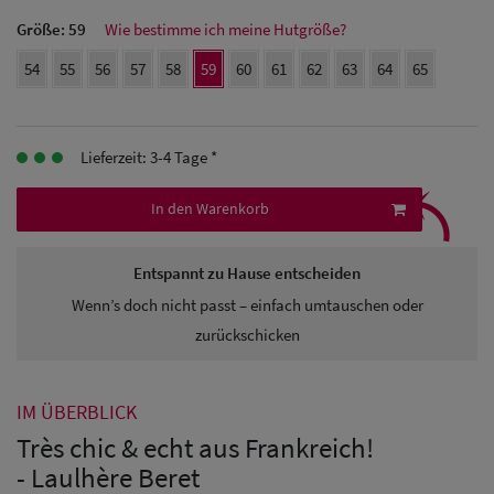
Herren Caps
Größe:
59
Wie bestimme ich meine Hutgröße?
Herren
54
55
56
57
58
59
60
61
62
63
64
65
Baseball Cpas
Herren UV-
Lieferzeit: 3-4 Tage *
⤹
Schutz Caps
In den Warenkorb
Herren
Entspannt zu Hause entscheiden
Sonnenschilder
Wenn’s doch nicht passt – einfach umtauschen oder
& Visoren
zurückschicken
Herren
Snapback Caps
IM ÜBERBLICK
Très chic & echt aus Frankreich!
- Laulhère Beret