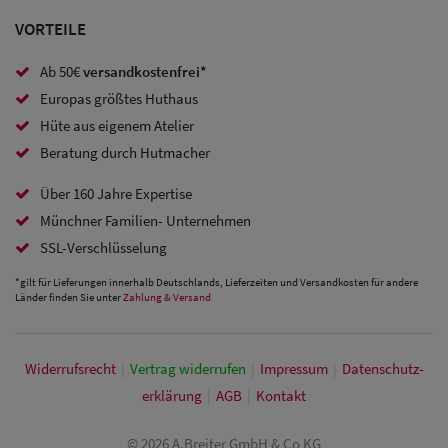
Caps
VORTEILE
Sale: Caps
Ab 50€
versandkostenfrei*
mit
Europas größtes Huthaus
Ohrenschutz
Hüte aus eigenem Atelier
Beratung durch Hutmacher
Über 160 Jahre Expertise
Münchner Familien- Unternehmen
SSL-Verschlüsselung
*gilt für Lieferungen innerhalb Deutschlands, Lieferzeiten und Versandkosten für andere
Länder finden Sie unter
Zahlung & Versand
Widerrufs­recht
|
Vertrag widerrufen
|
Impressum
|
Daten­schutz­
erklärung
|
AGB
|
Kontakt
© 2026 A.Breiter GmbH & Co KG