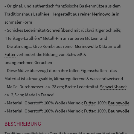
- Original, und authentisch französische Baskenmütze aus dem
Traditionshaus Laulhère. Hergestellt aus reiner
Merinowolle
in
schmaler Form
- Schickes Lederimitat-
Schweißband
mit rückwärtiger Schleife;
"Heritage-Laulhère" Metall-Pin am unteren Mützenrand
- Die atmungsaktive Kombi aus reiner
Merinowolle
& Baumwoll-
Futter
verhindert die Bildung von Schweiß &
unangenehmen Gerüchen
- Diese Mütze überzeugt durch ihre tollen Eigenschaften - das
Material ist atmungsaktiv, klimaregulierend & wasserabweisend
- Maße: Durchmesser: ca. 28 cm; Breite Lederimitat-
Schweißband
:
ca. 2,5 cm; Made in France!
- Material: Oberstoff: 100% Wolle (Merino);
Futter
: 100%
Baumwolle
- Material: Oberstoff: 100% Wolle (Merino);
Futter
: 100%
Baumwolle
BESCHREIBUNG
Tradition verpflichtet zu Qualität: gewalkt aus reiner Merino Wolle.