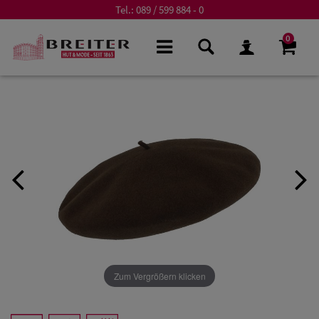
Tel.:
089 / 599 884 - 0
0
Zum Vergrößern klicken