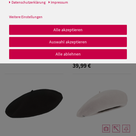
Daten­schutz­erklärung
Impressum
Balke Herrenbaskenmütze
schmale Form
Weitere Einstellungen
39,99 €
Alle akzeptieren
Auswahl akzeptieren
Damen Caps
Kopka Long Beanie Walkmütze
Stegbaske aus 100% Wolle
Alle ablehnen
Damen
39,99 €
Baseball Caps
Damen UV-
Schutz Caps
Damen
Bandana Caps
Damen