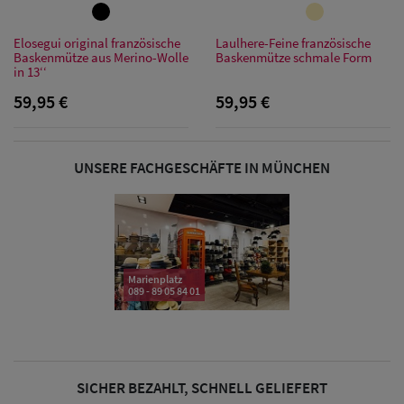
Sonnenschilder
& Visoren
Elosegui original französische
Laulhere-Feine französische
Baskenmütze aus Merino-Wolle
Baskenmütze schmale Form
in 13‘‘
Damen
59,95 €
59,95 €
Snapback Caps
Damen Caps
UNSERE FACHGESCHÄFTE IN MÜNCHEN
Großgrößen
(63-65 cm)
Marienplatz
089 - 89 05 84 01
SICHER BEZAHLT, SCHNELL GELIEFERT