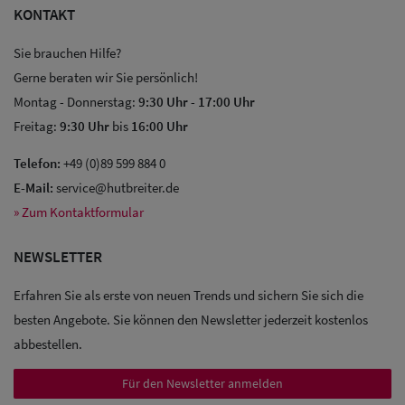
KONTAKT
Sie brauchen Hilfe?
Gerne beraten wir Sie persönlich!
Montag - Donnerstag:
9:30 Uhr
-
17:00 Uhr
Freitag:
9:30 Uhr
bis
16:00 Uhr
Sale: Caps
Telefon:
+49 (0)89 599 884 0
Sale:
E-Mail:
service@hutbreiter.de
» Zum Kontaktformular
Baseball
Caps
NEWSLETTER
Sale: Army
Erfahren Sie als erste von neuen Trends und sichern Sie sich die
Caps
besten Angebote. Sie können den Newsletter jederzeit kostenlos
abbestellen.
Sale:
Trucker
Für den Newsletter anmelden