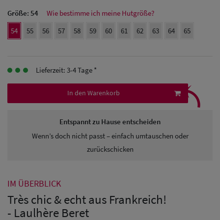
Herren Caps
Größe:
54
Wie bestimme ich meine Hutgröße?
Herren
54
55
56
57
58
59
60
61
62
63
64
65
Baseball Cpas
Herren UV-
Lieferzeit: 3-4 Tage *
⤹
Schutz Caps
In den Warenkorb
Herren
Entspannt zu Hause entscheiden
Sonnenschilder
Wenn’s doch nicht passt – einfach umtauschen oder
& Visoren
zurückschicken
Herren
Snapback Caps
IM ÜBERBLICK
Très chic & echt aus Frankreich!
- Laulhère Beret