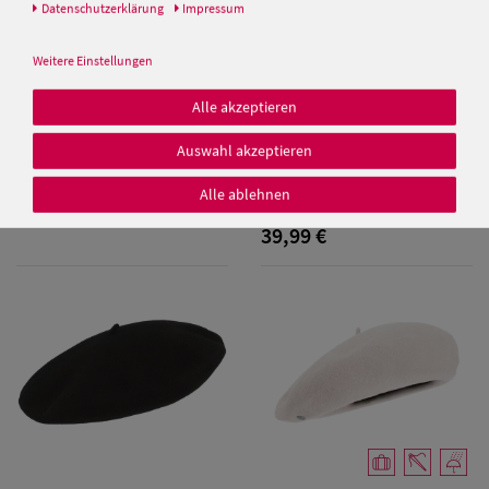
Daten­schutz­erklärung
Impressum
Balke Herrenbaskenmütze
schmale Form
Weitere Einstellungen
39,99 €
Alle akzeptieren
Auswahl akzeptieren
Damen Caps
Kopka Long Beanie Walkmütze
Stegbaske aus 100% Wolle
Alle ablehnen
Damen
39,99 €
Baseball Caps
Damen UV-
Schutz Caps
Damen
Bandana Caps
Damen