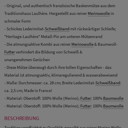
- Original, und authentisch französische Baskenmütze aus dem
Traditionshaus Laulhère. Hergestellt aus reiner
Merinowolle
in
schmaler Form
- Schickes Lederimitat-
Schweißband
mit rückwärtiger Schleife;
"Heritage-Laulhère" Metall-Pin am unteren Mützenrand
- Die atmungsaktive Kombi aus reiner
Merinowolle
& Baumwoll-
Futter
verhindert die Bildung von Schweiß &
unangenehmen Gerüchen
- Diese Mütze überzeugt durch ihre tollen Eigenschaften - das
Material ist atmungsaktiv, klimaregulierend & wasserabweisend
- Maße: Durchmesser: ca. 28 cm; Breite Lederimitat-
Schweißband
:
ca. 2,5 cm; Made in France!
- Material: Oberstoff: 100% Wolle (Merino);
Futter
: 100%
Baumwolle
- Material: Oberstoff: 100% Wolle (Merino);
Futter
: 100%
Baumwolle
BESCHREIBUNG
Tradition verpflichtet zu Qualität: gewalkt aus reiner Merino Wolle.