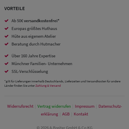
Caps
VORTEILE
Sale: Caps
Ab 50€
versandkostenfrei*
mit
Europas größtes Huthaus
Ohrenschutz
Hüte aus eigenem Atelier
Beratung durch Hutmacher
Über 160 Jahre Expertise
Münchner Familien- Unternehmen
SSL-Verschlüsselung
*gilt für Lieferungen innerhalb Deutschlands, Lieferzeiten und Versandkosten für andere
Länder finden Sie unter
Zahlung & Versand
Widerrufs­recht
|
Vertrag widerrufen
|
Impressum
|
Daten­schutz­
erklärung
|
AGB
|
Kontakt
© 2026 A.Breiter GmbH & Co KG