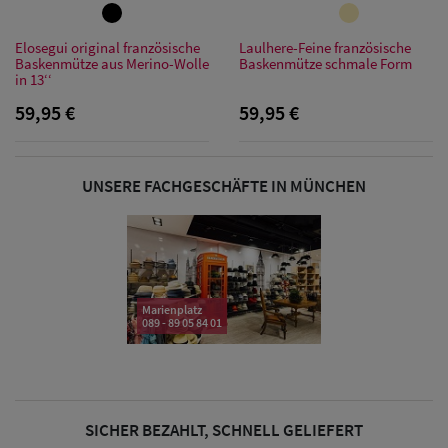
Sonnenschilder
& Visoren
Elosegui original französische
Laulhere-Feine französische
Baskenmütze aus Merino-Wolle
Baskenmütze schmale Form
in 13‘‘
Damen
59,95 €
59,95 €
Snapback Caps
Damen Caps
UNSERE FACHGESCHÄFTE IN MÜNCHEN
Großgrößen
(63-65 cm)
Marienplatz
089 - 89 05 84 01
SICHER BEZAHLT, SCHNELL GELIEFERT