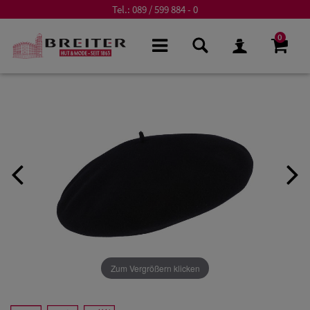
Tel.:
089 / 599 884 - 0
0
Zum Vergrößern klicken