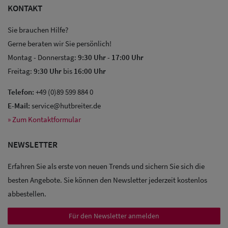
KONTAKT
Sie brauchen Hilfe?
Gerne beraten wir Sie persönlich!
Montag - Donnerstag:
9:30 Uhr
-
17:00 Uhr
Freitag:
9:30 Uhr
bis
16:00 Uhr
Sale: Caps
Telefon:
+49 (0)89 599 884 0
Sale:
E-Mail:
service@hutbreiter.de
» Zum Kontaktformular
Baseball
Caps
NEWSLETTER
Sale: Army
Erfahren Sie als erste von neuen Trends und sichern Sie sich die
Caps
besten Angebote. Sie können den Newsletter jederzeit kostenlos
abbestellen.
Sale:
Trucker
Für den Newsletter anmelden