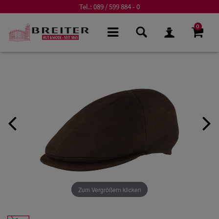
Tel.:
089 / 599 884 - 0
0
Zum Vergrößern klicken