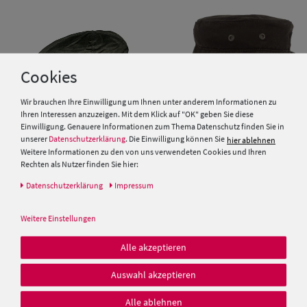
Cookies
Wir brauchen Ihre Einwilligung um Ihnen unter anderem Informationen zu
Ihren Interessen anzuzeigen. Mit dem Klick auf "OK" geben Sie diese
Einwilligung. Genauere Informationen zum Thema Datenschutz finden Sie in
unserer
Datenschutzerklärung
. Die Einwilligung können Sie
hier ablehnen
Weitere Informationen zu den von uns verwendeten Cookies und Ihren
Balke Sportmütze Lakota im
Stetson Cuba Cap mit UV-
Rechten als Nutzer finden Sie hier:
used look
Schutz 40+ Vintage Distressed
Daten­schutz­erklärung
Impressum
25,00 €
49,00 €
Weitere Einstellungen
Alle akzeptieren
Auswahl akzeptieren
Alle ablehnen