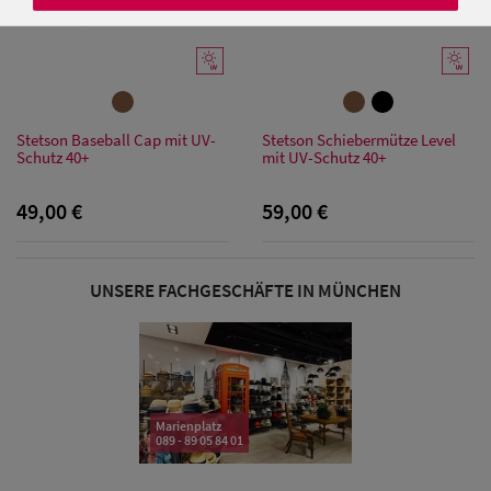
Damen Caps
Stetson Baseball Cap mit UV-
Damen
Stetson Schiebermütze Level
Schutz 40+
mit UV-Schutz 40+
Baseball Caps
49,00 €
59,00 €
Damen UV-
Schutz Caps
UNSERE FACHGESCHÄFTE IN MÜNCHEN
Damen
Bandana Caps
Damen
Marienplatz
Sonnenschilder
089 - 89 05 84 01
& Visoren