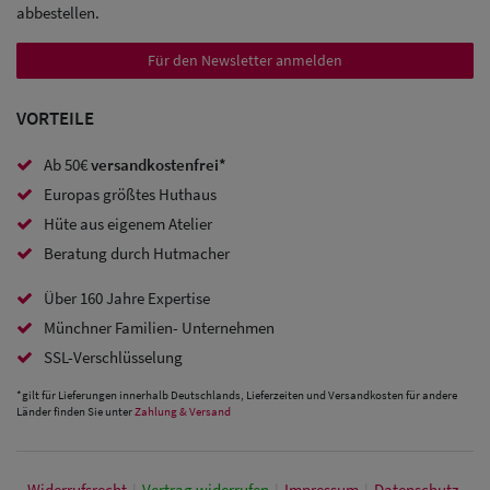
abbestellen.
Sale:
Für den Newsletter anmelden
Baseball
Caps
VORTEILE
Sale: Army
Ab 50€
versandkostenfrei*
Caps
Europas größtes Huthaus
Hüte aus eigenem Atelier
Sale:
Beratung durch Hutmacher
Trucker
Über 160 Jahre Expertise
Caps
Münchner Familien- Unternehmen
Sale: Caps
SSL-Verschlüsselung
mit
*gilt für Lieferungen innerhalb Deutschlands, Lieferzeiten und Versandkosten für andere
Länder finden Sie unter
Zahlung & Versand
Ohrenschutz
Widerrufs­recht
|
Vertrag widerrufen
|
Impressum
|
Daten­schutz­