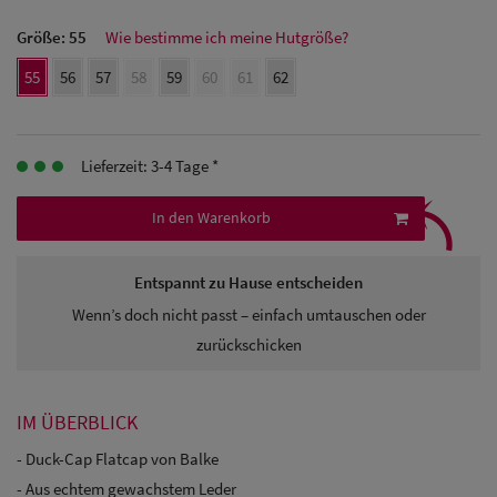
Herren
Größe:
55
Wie bestimme ich meine Hutgröße?
Baseball Cpas
55
56
57
58
59
60
61
62
Herren UV-
Schutz Caps
Lieferzeit: 3-4 Tage *
⤹
Herren
In den Warenkorb
Sonnenschilder
& Visoren
Entspannt zu Hause entscheiden
Wenn’s doch nicht passt – einfach umtauschen oder
Herren
zurückschicken
Snapback Caps
IM ÜBERBLICK
- Duck-Cap Flatcap von Balke
- Aus echtem gewachstem Leder