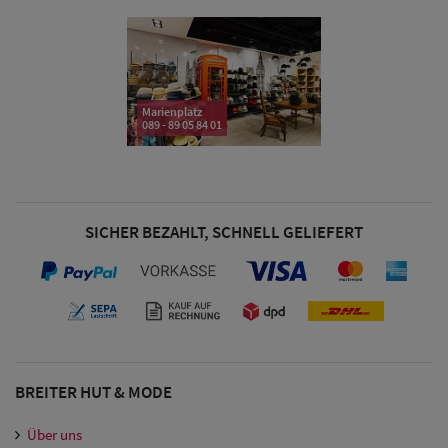
& Visoren
Damen
Snapback Caps
Marienplatz
089 - 89 05 84 01
Damen Caps
Großgrößen
(63-65 cm)
SICHER BEZAHLT, SCHNELL GELIEFERT
BREITER HUT & MODE
Über uns