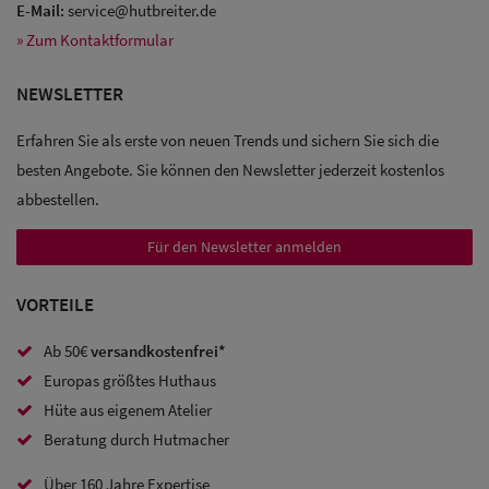
E-Mail:
service@hutbreiter.de
» Zum Kontaktformular
Sale: Caps
NEWSLETTER
Sale:
Erfahren Sie als erste von neuen Trends und sichern Sie sich die
Baseball
besten Angebote. Sie können den Newsletter jederzeit kostenlos
Caps
abbestellen.
Sale: Army
Für den Newsletter anmelden
Caps
VORTEILE
Sale:
Ab 50€
versandkostenfrei*
Trucker
Europas größtes Huthaus
Caps
Hüte aus eigenem Atelier
Beratung durch Hutmacher
Sale: Caps
mit
Über 160 Jahre Expertise