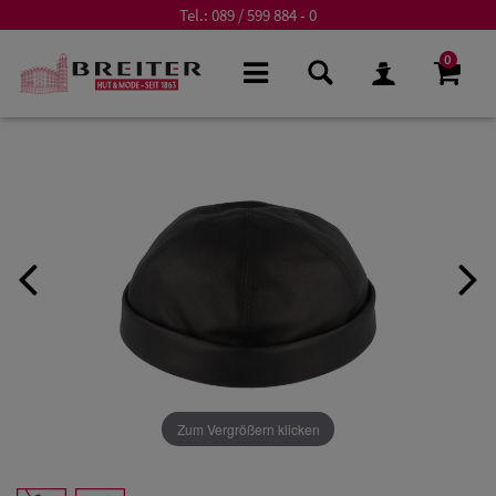
Tel.:
089 / 599 884 - 0
0
Zum Vergrößern klicken