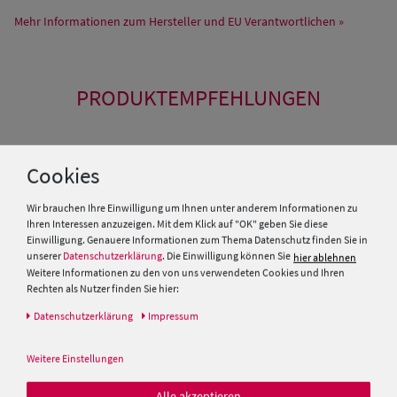
Mehr Informationen zum Hersteller und EU Verantwortlichen »
PRODUKTEMPFEHLUNGEN
Cookies
Wir brauchen Ihre Einwilligung um Ihnen unter anderem Informationen zu
Ihren Interessen anzuzeigen. Mit dem Klick auf "OK" geben Sie diese
Einwilligung. Genauere Informationen zum Thema Datenschutz finden Sie in
unserer
Datenschutzerklärung
. Die Einwilligung können Sie
hier ablehnen
Weitere Informationen zu den von uns verwendeten Cookies und Ihren
Rechten als Nutzer finden Sie hier:
Daten­schutz­erklärung
Impressum
Balke Sportmütze Lakota im
Stetson Cuba Cap mit UV-
Weitere Einstellungen
used look
Schutz 40+ Vintage Distressed
Alle akzeptieren