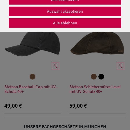
25,00 €
49,00 €
Auswahl akzeptieren
Alle ablehnen
Damen Caps
Damen
Baseball Caps
Damen UV-
Schutz Caps
Stetson Baseball Cap mit UV-
Stetson Schiebermütze Level
Damen
Schutz 40+
mit UV-Schutz 40+
Bandana Caps
49,00 €
59,00 €
Damen
Sonnenschilder
UNSERE FACHGESCHÄFTE IN MÜNCHEN