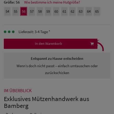
Größe:
56
Wie bestimme ich meine Hutgröße?
Herren
54
55
56
57
58
59
60
61
62
63
64
65
Baseball Cpas
Herren UV-
Lieferzeit: 3-4 Tage *
⤹
Schutz Caps
In den Warenkorb
Herren
Entspannt zu Hause entscheiden
Sonnenschilder
Wenn’s doch nicht passt – einfach umtauschen oder
& Visoren
zurückschicken
Herren
Snapback Caps
IM ÜBERBLICK
Exklusives Mützenhandwerk aus
Bamberg