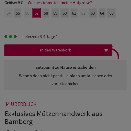
Größe:
57
Wie bestimme ich meine Hutgröße?
Herren
54
55
56
57
58
59
60
61
62
63
64
65
Baseball Cpas
Herren UV-
Lieferzeit: 3-4 Tage *
⤹
Schutz Caps
In den Warenkorb
Herren
Entspannt zu Hause entscheiden
Sonnenschilder
Wenn’s doch nicht passt – einfach umtauschen oder
& Visoren
zurückschicken
Herren
Snapback Caps
IM ÜBERBLICK
Exklusives Mützenhandwerk aus
Bamberg