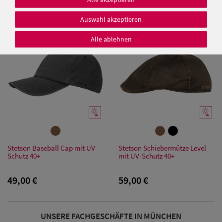
25,00 €
49,00 €
Auswahl akzeptieren
Alle ablehnen
Damen Caps
Damen
Baseball Caps
Damen UV-
Schutz Caps
Stetson Baseball Cap mit UV-
Stetson Schiebermütze Level
Damen
Schutz 40+
mit UV-Schutz 40+
Bandana Caps
49,00 €
59,00 €
Damen
Sonnenschilder
UNSERE FACHGESCHÄFTE IN MÜNCHEN