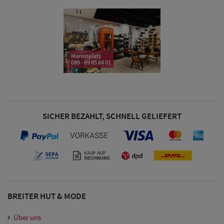
& Visoren
Damen
Snapback Caps
Marienplatz
089 - 89 05 84 01
Damen Caps
Großgrößen
(63-65 cm)
SICHER BEZAHLT, SCHNELL GELIEFERT
BREITER HUT & MODE
Über uns