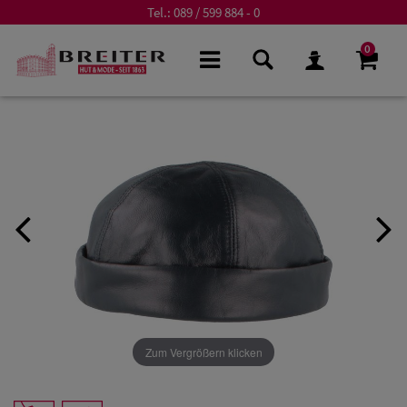
Tel.:
089 / 599 884 - 0
0
Zum Vergrößern klicken