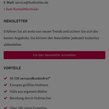
E-Mail:
service@hutbreiter.de
» Zum Kontaktformular
Sale: Caps
NEWSLETTER
Sale:
Erfahren Sie als erste von neuen Trends und sichern Sie sich die
Baseball
besten Angebote. Sie können den Newsletter jederzeit kostenlos
Caps
abbestellen.
Sale: Army
Für den Newsletter anmelden
Caps
VORTEILE
Sale:
Ab 50€
versandkostenfrei*
Trucker
Europas größtes Huthaus
Caps
Hüte aus eigenem Atelier
Beratung durch Hutmacher
Sale: Caps
mit
Über 160 Jahre Expertise