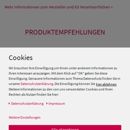
Mehr Informationen zum Hersteller und EU Verantwortlichen »
PRODUKTEMPFEHLUNGEN
Cookies
Wir brauchen Ihre Einwilligung um Ihnen unter anderem Informationen zu
Ihren Interessen anzuzeigen. Mit dem Klick auf "OK" geben Sie diese
Einwilligung. Genauere Informationen zum Thema Datenschutz finden Sie in
unserer
Datenschutzerklärung
. Die Einwilligung können Sie
hier ablehnen
Weitere Informationen zu den von uns verwendeten Cookies und Ihren
Rechten als Nutzer finden Sie hier:
Daten­schutz­erklärung
Impressum
Balke Sportmütze Lakota im
Stetson Cuba Cap mit UV-
Weitere Einstellungen
used look
Schutz 40+ Vintage Distressed
Alle akzeptieren