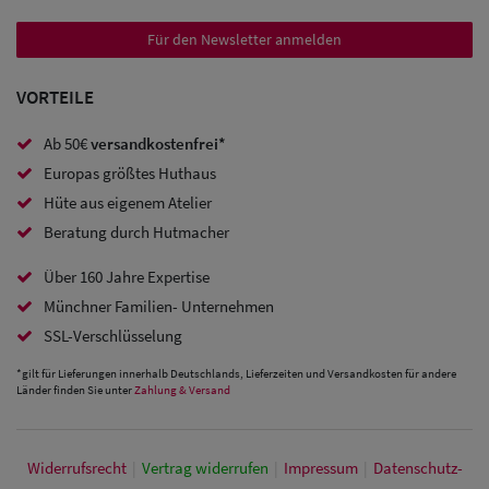
Sale:
Für den Newsletter anmelden
Baseball
Caps
VORTEILE
Sale: Army
Ab 50€
versandkostenfrei*
Europas größtes Huthaus
Caps
Hüte aus eigenem Atelier
Sale:
Beratung durch Hutmacher
Trucker
Über 160 Jahre Expertise
Caps
Münchner Familien- Unternehmen
SSL-Verschlüsselung
Sale: Caps
*gilt für Lieferungen innerhalb Deutschlands, Lieferzeiten und Versandkosten für andere
mit
Länder finden Sie unter
Zahlung & Versand
Ohrenschutz
Widerrufs­recht
|
Vertrag widerrufen
|
Impressum
|
Daten­schutz­