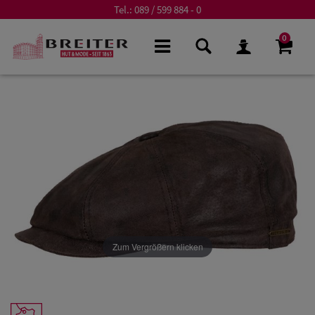
Tel.:
089 / 599 884 - 0
0
Zum Vergrößern klicken