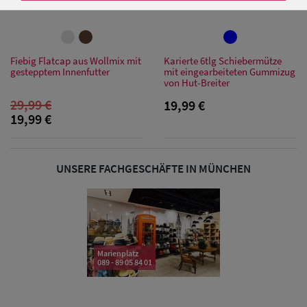
Damen Caps
Fiebig Flatcap aus Wollmix mit
Karierte 6tlg Schiebermütze
gestepptem Innenfutter
mit eingearbeiteten Gummizug
von Hut-Breiter
Damen
29,99 €
19,99 €
Baseball Caps
19,99 €
Damen UV-
Schutz Caps
UNSERE FACHGESCHÄFTE IN MÜNCHEN
Damen
Bandana Caps
Damen
Marienplatz
089 - 89 05 84 01
Sonnenschilder
& Visoren