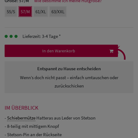
Größe:
57/M
Wie bestimme ich meine Hutgröße?
Herren
55/S
57/M
61/XL
63/XXL
Baseball Cpas
Herren UV-
Lieferzeit: 3-4 Tage *
⤹
Schutz Caps
In den Warenkorb
Herren
Sonnenschilder
Entspannt zu Hause entscheiden
& Visoren
Wenn’s doch nicht passt – einfach umtauschen oder
zurückschicken
Herren
Snapback Caps
IM ÜBERBLICK
-
Schiebermütze
Hatteras aus Leder von Stetson
- 8-teilig mit mittigem Knopf
- Stetson-Pin an der Rückseite