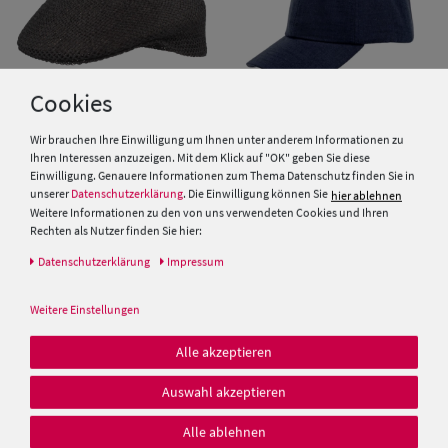
Cookies
Wir brauchen Ihre Einwilligung um Ihnen unter anderem Informationen zu
Ihren Interessen anzuzeigen. Mit dem Klick auf "OK" geben Sie diese
Schiebermütze aus Stroh von
Balke Baseballcap aus Leinen-
Einwilligung. Genauere Informationen zum Thema Datenschutz finden Sie in
Hut-Breiter
Baumwollmix
unserer
Datenschutzerklärung
. Die Einwilligung können Sie
hier ablehnen
Weitere Informationen zu den von uns verwendeten Cookies und Ihren
Rechten als Nutzer finden Sie hier:
25,00 €
19,99 €
19,99 €
Daten­schutz­erklärung
Impressum
SALE
Weitere Einstellungen
Alle akzeptieren
Auswahl akzeptieren
Alle ablehnen