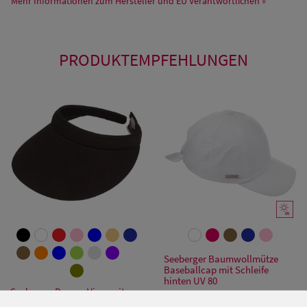
Mehr Informationen zum Hersteller und EU Verantwortlichen »
PRODUKTEMPFEHLUNGEN
Seeberger Baumwollmütze
Baseballcap mit Schleife
hinten UV 80
Seeberger Damen Visor mit
25,95 €
großem Schild aus feiner