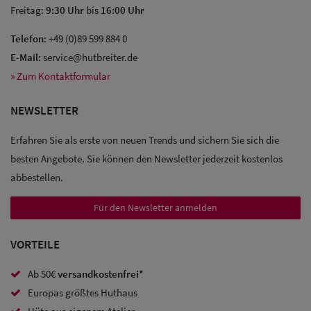
Freitag:
9:30 Uhr
bis
16:00 Uhr
Telefon:
+49 (0)89 599 884 0
E-Mail:
service@hutbreiter.de
» Zum Kontaktformular
NEWSLETTER
Erfahren Sie als erste von neuen Trends und sichern Sie sich die
besten Angebote. Sie können den Newsletter jederzeit kostenlos
abbestellen.
Für den Newsletter anmelden
VORTEILE
Ab 50€
versandkostenfrei*
Sale: Caps
Europas größtes Huthaus
Sale: