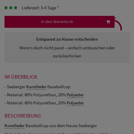
Herren
Lieferzeit: 3-4 Tage *
⤹
Baseball Cpas
In den Warenkorb
Herren UV-
Schutz Caps
Entspannt zu Hause entscheiden
Wenn’s doch nicht passt – einfach umtauschen oder
Herren
zurückschicken
Sonnenschilder
& Visoren
IM ÜBERBLICK
Herren
- Seeberger
Kunstleder
Baseballcap
- Material: 80% Polyurethan, 20%
Polyester
Snapback Caps
- Material: 80% Polyurethan, 20%
Polyester
BESCHREIBUNG
Kunstleder
Baseballcap aus dem Hause Seeberger