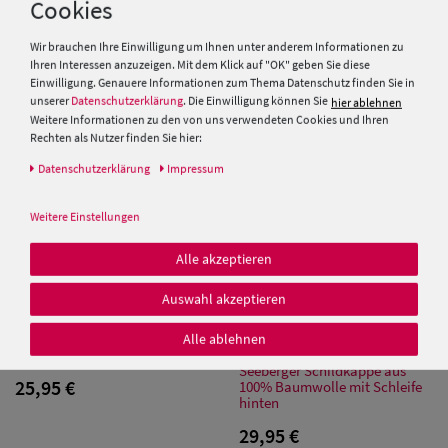
Cookies
Baumwolle
19,95 €
Wir brauchen Ihre Einwilligung um Ihnen unter anderem Informationen zu
Ihren Interessen anzuzeigen. Mit dem Klick auf "OK" geben Sie diese
Einwilligung. Genauere Informationen zum Thema Datenschutz finden Sie in
unserer
Datenschutzerklärung
. Die Einwilligung können Sie
hier ablehnen
Weitere Informationen zu den von uns verwendeten Cookies und Ihren
Rechten als Nutzer finden Sie hier:
Daten­schutz­erklärung
Impressum
Weitere Einstellungen
Alle akzeptieren
Auswahl akzeptieren
Seeberger Strick Stirnband
Alle ablehnen
Seeberger Schildkappe aus
25,95 €
100% Baumwolle mit Schleife
hinten
29,95 €