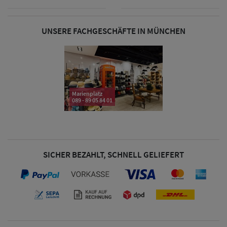
UNSERE FACHGESCHÄFTE IN MÜNCHEN
Damen Caps
Damen
Baseball Caps
Marienplatz
Damen UV-
089 - 89 05 84 01
Schutz Caps
Damen
SICHER BEZAHLT, SCHNELL GELIEFERT
Bandana Caps
Damen
Sonnenschilder
& Visoren