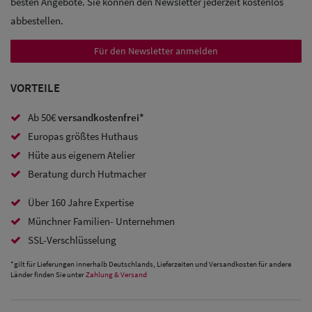
besten Angebote. Sie können den Newsletter jederzeit kostenlos
Trucker
abbestellen.
Caps
Für den Newsletter anmelden
Sale: Caps
VORTEILE
mit
Ohrenschutz
Ab 50€
versandkostenfrei*
Europas größtes Huthaus
Hüte aus eigenem Atelier
Beratung durch Hutmacher
Über 160 Jahre Expertise
Münchner Familien- Unternehmen
SSL-Verschlüsselung
*gilt für Lieferungen innerhalb Deutschlands, Lieferzeiten und Versandkosten für andere
Länder finden Sie unter
Zahlung & Versand