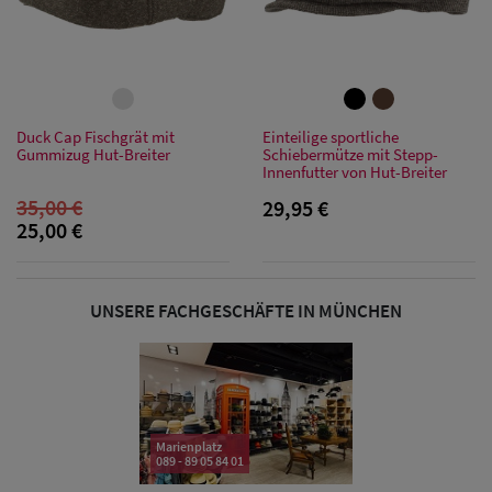
Sonnenschilder
& Visoren
Damen
Duck Cap Fischgrät mit
Einteilige sportliche
Snapback Caps
Gummizug Hut-Breiter
Schiebermütze mit Stepp-
Innenfutter von Hut-Breiter
Damen Caps
35,00 €
29,95 €
25,00 €
Großgrößen
(63-65 cm)
UNSERE FACHGESCHÄFTE IN MÜNCHEN
Marienplatz
089 - 89 05 84 01