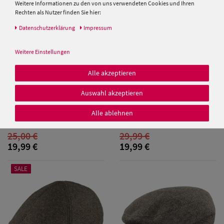
Weitere Informationen zu den von uns verwendeten Cookies und Ihren
Rechten als Nutzer finden Sie hier:
Daten­schutz­erklärung
Impressum
Weitere Einstellungen
Alle akzeptieren
Damen Caps
Auswahl akzeptieren
Damen
Schiebermütze aus Stroh von
Fiebig Flatcap aus Wollmix mit
Hut-Breiter
gestepptem Innenfutter
Alle ablehnen
Baseball Caps
25,00 €
29,99 €
Damen UV-
19,99 €
19,99 €
Schutz Caps
SALE
Damen
Bandana Caps
Damen