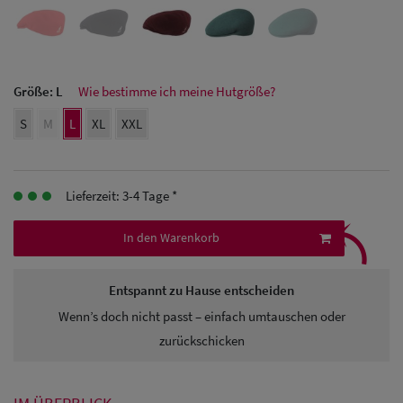
Herren Caps
Herren
Größe:
L
Wie bestimme ich meine Hutgröße?
Baseball Cpas
S
M
L
XL
XXL
Herren UV-
Schutz Caps
Lieferzeit: 3-4 Tage *
Herren
⤹
Sonnenschilder
In den Warenkorb
& Visoren
Entspannt zu Hause entscheiden
Herren
Wenn’s doch nicht passt – einfach umtauschen oder
Snapback Caps
zurückschicken