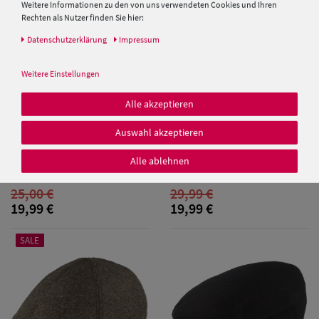
Weitere Informationen zu den von uns verwendeten Cookies und Ihren
Rechten als Nutzer finden Sie hier:
Daten­schutz­erklärung
Impressum
Weitere Einstellungen
Alle akzeptieren
Damen Caps
Auswahl akzeptieren
Damen
Schiebermütze aus Stroh von
Fiebig Flatcap aus Wollmix mit
Hut-Breiter
gestepptem Innenfutter
Alle ablehnen
Baseball Caps
25,00 €
29,99 €
Damen UV-
19,99 €
19,99 €
Schutz Caps
SALE
Damen
Bandana Caps
Damen