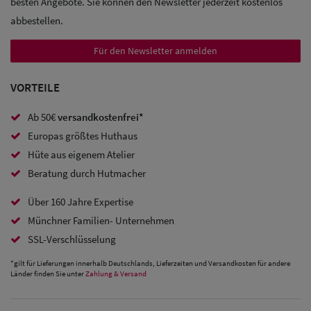
besten Angebote. Sie können den Newsletter jederzeit kostenlos
Trucker
abbestellen.
Caps
Für den Newsletter anmelden
Sale: Caps
VORTEILE
mit
Ohrenschutz
Ab 50€
versandkostenfrei*
Europas größtes Huthaus
Hüte aus eigenem Atelier
Beratung durch Hutmacher
Über 160 Jahre Expertise
Münchner Familien- Unternehmen
SSL-Verschlüsselung
*gilt für Lieferungen innerhalb Deutschlands, Lieferzeiten und Versandkosten für andere
Länder finden Sie unter
Zahlung & Versand