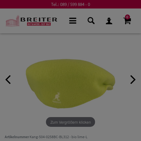
Tel.:
089 / 599 884 - 0
0
Zum Vergrößern klicken
Artikelnummer
Kang-504-0258BC-BL312 - bio lime-L