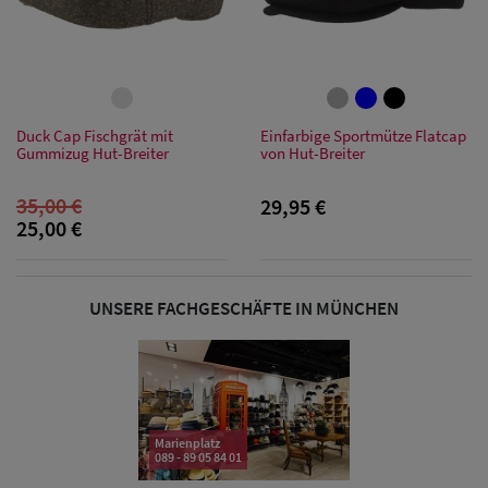
Sonnenschilder
& Visoren
Damen
Duck Cap Fischgrät mit
Einfarbige Sportmütze Flatcap
Snapback Caps
Gummizug Hut-Breiter
von Hut-Breiter
Damen Caps
35,00 €
29,95 €
25,00 €
Großgrößen
(63-65 cm)
UNSERE FACHGESCHÄFTE IN MÜNCHEN
Marienplatz
089 - 89 05 84 01