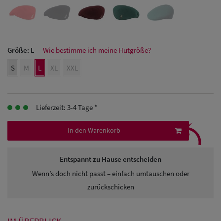
Herren Caps
Herren
Größe:
L
Wie bestimme ich meine Hutgröße?
Baseball Cpas
S
M
L
XL
XXL
Herren UV-
Schutz Caps
Lieferzeit: 3-4 Tage *
Herren
⤹
Sonnenschilder
In den Warenkorb
& Visoren
Entspannt zu Hause entscheiden
Herren
Wenn’s doch nicht passt – einfach umtauschen oder
Snapback Caps
zurückschicken