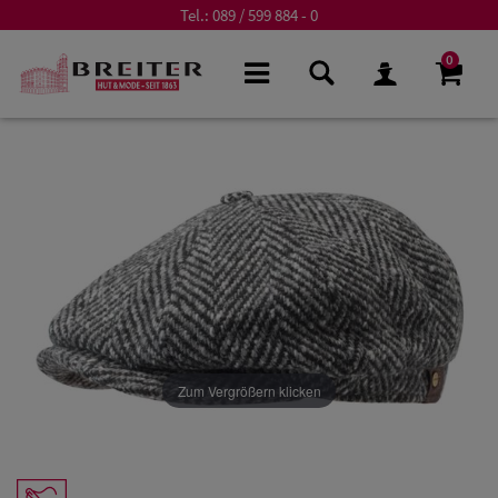
Tel.:
089 / 599 884 - 0
0
Zum Vergrößern klicken