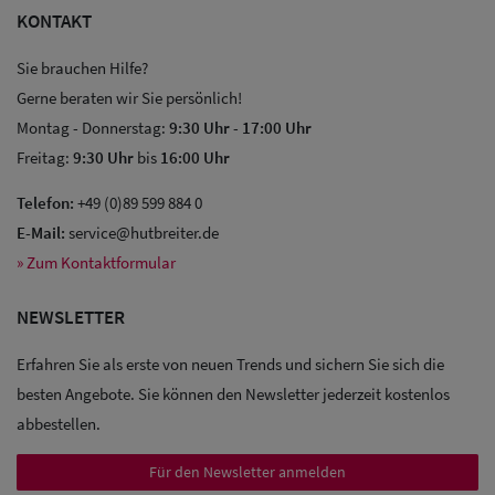
KONTAKT
Sie brauchen Hilfe?
Gerne beraten wir Sie persönlich!
Montag - Donnerstag:
9:30 Uhr
-
17:00 Uhr
Freitag:
9:30 Uhr
bis
16:00 Uhr
Sale: Caps
Telefon:
+49 (0)89 599 884 0
Sale:
E-Mail:
service@hutbreiter.de
Baseball
» Zum Kontaktformular
Caps
NEWSLETTER
Sale: Army
Erfahren Sie als erste von neuen Trends und sichern Sie sich die
Caps
besten Angebote. Sie können den Newsletter jederzeit kostenlos
abbestellen.
Sale:
Trucker
Für den Newsletter anmelden