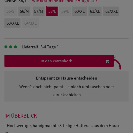
Größe:
58/L
Wie bestimme ich meine Hutgröße?
Herren Caps
55/S
56/M
57/M
58/L
59/L
60/XL
61/XL
62/XXL
Herren
63/XXL
64/3XL
Baseball Cpas
Herren UV-
Lieferzeit: 3-4 Tage *
Schutz Caps
⤹
In den Warenkorb
Herren
Sonnenschilder
Entspannt zu Hause entscheiden
& Visoren
Wenn’s doch nicht passt – einfach umtauschen oder
zurückschicken
Herren
Snapback Caps
IM ÜBERBLICK
- Hochwertige, handgmachte 8-teilige Hatteras aus dem Hause