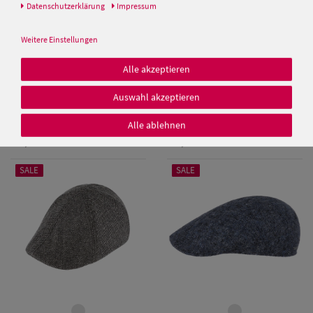
Daten­schutz­erklärung
Impressum
Weitere Einstellungen
Alle akzeptieren
Duck Cap 6-teilig mit
Schicke 6-Panel Duck Cap mit
Gummizug von Hut-Breiter
Fischgrät Muster von Hut-
Auswahl akzeptieren
Damen Caps
Breiter
35,00 €
35,00 €
Alle ablehnen
Damen
25,00 €
25,00 €
Baseball Caps
SALE
SALE
Damen UV-
Schutz Caps
Damen
Bandana Caps
Damen