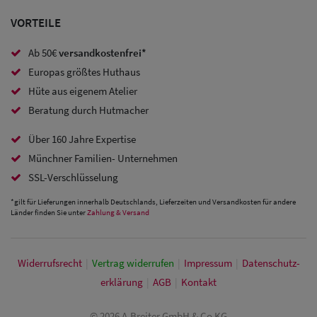
Caps
VORTEILE
Sale: Caps
Ab 50€
versandkostenfrei*
mit
Europas größtes Huthaus
Ohrenschutz
Hüte aus eigenem Atelier
Beratung durch Hutmacher
Über 160 Jahre Expertise
Münchner Familien- Unternehmen
SSL-Verschlüsselung
*gilt für Lieferungen innerhalb Deutschlands, Lieferzeiten und Versandkosten für andere
Länder finden Sie unter
Zahlung & Versand
Widerrufs­recht
|
Vertrag widerrufen
|
Impressum
|
Daten­schutz­
erklärung
|
AGB
|
Kontakt
© 2026 A.Breiter GmbH & Co KG