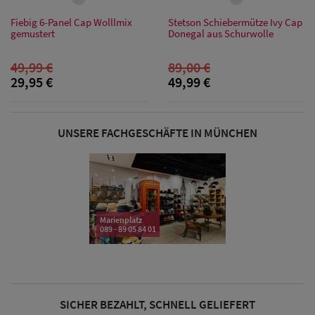
Sonnenschilder
Fiebig 6-Panel Cap Wolllmix
Stetson Schiebermütze Ivy Cap
& Visoren
gemustert
Donegal aus Schurwolle
Damen
49,99 €
89,00 €
29,95 €
49,99 €
Snapback Caps
Damen Caps
UNSERE FACHGESCHÄFTE IN MÜNCHEN
Großgrößen
(63-65 cm)
Marienplatz
089 - 89 05 84 01
SICHER BEZAHLT, SCHNELL GELIEFERT