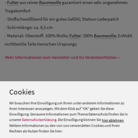
-
Futter
aus reiner
Baumwolle
garantiert einen sehr angenehmen
Tragekomfort
- Stoffschweißband für ein gutes Gefühl; Stetson Lederpatch
- Schirmlänge: ca. 6,5 cm
- Material: Oberstoff: 100% Wolle;
Futter
: 100%
Baumwolle
; Enthält
nichttextile Teile tierischen Ursprungs
Mehr Informationen zum Hersteller und EU Verantwortlichen »
PRODUKTEMPFEHLUNGEN
Cookies
SALE
SALE
Wir brauchen Ihre Einwilligung um Ihnen unter anderem Informationen zu
Ihren Interessen anzuzeigen. Mit dem Klick auf "OK" geben Sie diese
Einwilligung. Genauere Informationen zum Thema Datenschutz finden Sie in
unserer
Datenschutzerklärung
. Die Einwilligung können Sie
hier ablehnen
Weitere Informationen zu den von uns verwendeten Cookies und Ihren
Rechten als Nutzer finden Sie hier: