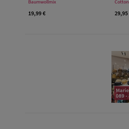
Einheitsgröße
Baumwollmix
Cotton
19,99 €
29,95
Marie
089 -