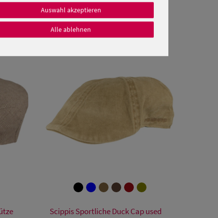
Auswahl akzeptieren
Alle ablehnen
Verfügbare Größe
ütze
Scippis Sportliche Duck Cap used