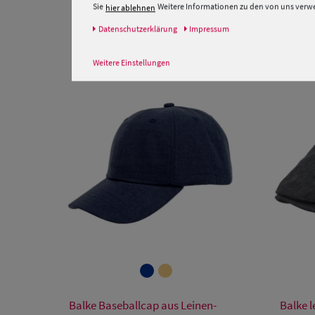
Sie
Weitere Informationen zu den von uns verwen
hier ablehnen
Daten­schutz­erklärung
Impressum
Weitere Einstellungen
Verfügbare Größe
Balke Baseballcap aus Leinen-
Balke 