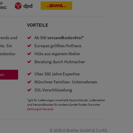
VORTEILE
Trends und
Ab 50€
versandkostenfrei*
te. Sie
Europas größtes Huthaus
kostenlos
Hüte aus eigenem Atelier
Beratung durch Hutmacher
Über 160 Jahre Expertise
den
Münchner Familien- Unternehmen
SSL-Verschlüsselung
*gilt für Lieferungen innerhalb Deutschlands, Lieferzeiten
und Versandkosten für andere Länder finden Sie unter
Zahlung & Versand
© 2026 A.Breiter GmbH & Co KG