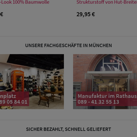
S
M
L
XL
56
57
58
59
60
61
-Look 100% Baumwolle
Strukturstoff von Hut-Breite
 €
29,95 €
UNSERE FACHGESCHÄFTE IN MÜNCHEN
nplatz
Manufaktur im Rathaus
 89 05 84 01
089 - 41 32 55 13
SICHER BEZAHLT, SCHNELL GELIEFERT