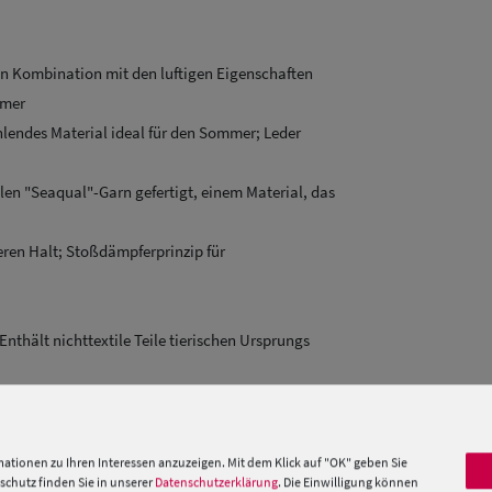
in Kombination mit den luftigen Eigenschaften
mmer
hlendes Material ideal für den Sommer; Leder
len "Seaqual"-Garn gefertigt, einem Material, das
ren Halt; Stoßdämpferprinzip für
 Enthält nichttextile Teile tierischen Ursprungs
 »
ationen zu Ihren Interessen anzuzeigen. Mit dem Klick auf "OK" geben Sie
chutz finden Sie in unserer
Datenschutzerklärung
. Die Einwilligung können