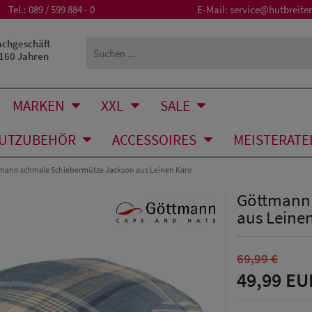
Tel.:
089 / 599 884 - 0
E-Mail:
service@hutbreiter
achgeschäft
 160 Jahren
MARKEN
XXL
SALE
UTZUBEHÖR
ACCESSOIRES
MEISTERATE
mann schmale Schiebermütze Jackson aus Leinen Karo
Göttmann 
aus Leine
69,99 €
49,99 EU