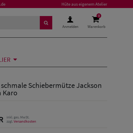
.de
Hüte aus eigenem Atelier
0
Anmelden
Warenkorb
LIER
schmale Schiebermütze Jackson
n Karo
R
inkl. ges. MwSt.
zzgl.
Versandkosten