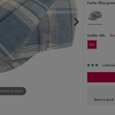
Farbe:
Blau gemu
Größe:
XXL
Wi
XXL
Lieferze
Hovern für Zoom
Wenn’s doch 