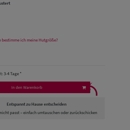
stert
e bestimme ich meine Hutgröße?
it: 3-4 Tage *
⤹
In den Warenkorb
Entspannt zu Hause entscheiden
nicht passt – einfach umtauschen oder zurückschicken