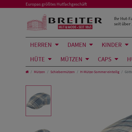
Europas größtes Hutfachgeschäft
Ihr Hut-F
seit über
HERREN
DAMEN
KINDER
HÜTE
MÜTZEN
CAPS
H
Mützen
Schiebermützen
H-Mütze-Sommer einteilig
Gött