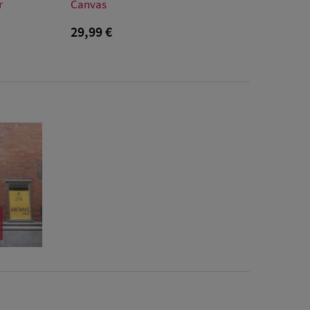
L/XL
S/M
r
Canvas
29,99 €