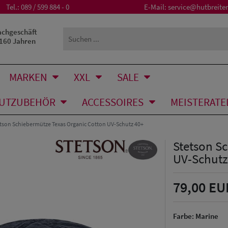
Tel.:
089 / 599 884 - 0
E-Mail:
service@hutbreiter
achgeschäft
 160 Jahren
MARKEN
XXL
SALE
UTZUBEHÖR
ACCESSOIRES
MEISTERATE
tson Schiebermütze Texas Organic Cotton UV-Schutz 40+
Stetson S
UV-Schutz
79,00 EU
Farbe:
Marine