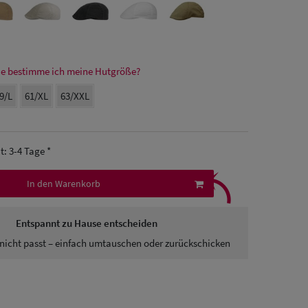
e bestimme ich meine Hutgröße?
9/L
61/XL
63/XXL
it: 3-4 Tage *
⤹
In den Warenkorb
Entspannt zu Hause entscheiden
nicht passt – einfach umtauschen oder zurückschicken