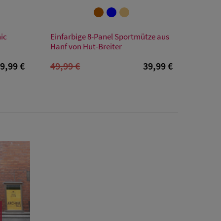
Verfügbare Größe
nic
Einfarbige 8-Panel Sportmütze aus
55
56
57
58
59
60
61
Hanf von Hut-Breiter
9,99 €
49,99 €
39,99 €