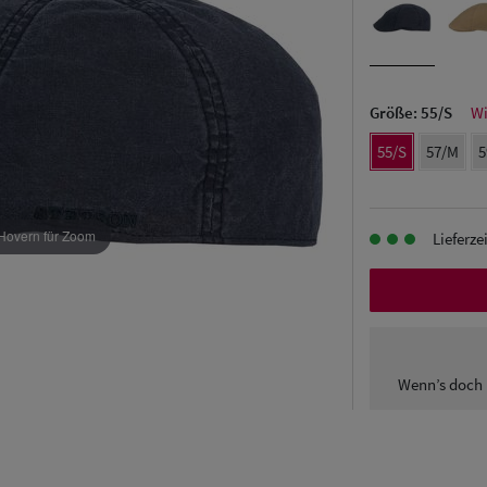
Größe:
55/S
Wi
55/S
57/M
5
Hovern für Zoom
Lieferze
Wenn’s doch 