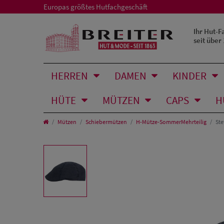
Europas größtes Hutfachgeschäft
Ihr Hut-F
seit über
HERREN
DAMEN
KINDER
HÜTE
MÜTZEN
CAPS
H
Mützen
Schiebermützen
H-Mütze-SommerMehrteilig
Ste