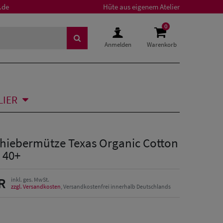
.de
Hüte aus eigenem Atelier
0
Anmelden
Warenkorb
LIER
chiebermütze Texas Organic Cotton
 40+
R
inkl. ges. MwSt.
zzgl. Versandkosten
, Versandkostenfrei innerhalb Deutschlands