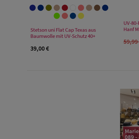
UV-80-
Verfügbare Größe
Hanf M
Stetson uni Flat Cap Texas aus
Baumwolle mit UV-Schutz 40+
57/M
59/L
61/XL
59,99
39,00 €
Marie
089 -