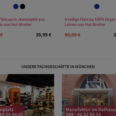
Verfügbare Größe
Verfügbare Größe
Flatcap in Jeansoptik aus
6-teilige Flatcap 100% Orga
S
M
M
L
XL
ix von Hut-Breiter
Leinen von Hut-Breiter
 €
39,99 €
59,99 €
3
UNSERE FACHGESCHÄFTE IN MÜNCHEN
nplatz
Manufaktur im Rathaus
 89 05 84 01
089 - 41 32 55 13