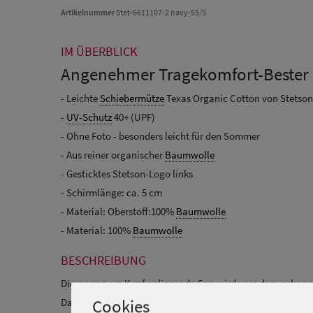
Artikelnummer
Stet-6611107-2 navy-55/S
IM ÜBERBLICK
Angenehmer Tragekomfort-Bester
- Leichte
Schiebermütze
Texas Organic Cotton von Stetson
-
UV-Schutz
40+ (UPF)
- Ohne Foto - besonders leicht für den Sommer
- Aus reiner organischer
Baumwolle
- Gesticktes Stetson-Logo links
- Schirmlänge: ca. 5 cm
- Material: Oberstoff:100%
Baumwolle
- Material: 100%
Baumwolle
BESCHREIBUNG
Dieses eng am Kopf anliegende Cap wird vom dem gebogen
Cookies
Das weiche Innenband steigert den Tragekomfort.