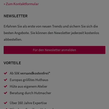
» Zum Kontaktformular
Sale: Caps
NEWSLETTER
Sale:
Erfahren Sie als erste von neuen Trends und sichern Sie sich die
Baseball
besten Angebote. Sie können den Newsletter jederzeit kostenlos
abbestellen.
Caps
Für den Newsletter anmelden
Sale: Army
Caps
VORTEILE
Sale:
Ab 50€
versandkostenfrei*
Trucker
Europas größtes Huthaus
Caps
Hüte aus eigenem Atelier
Beratung durch Hutmacher
Sale: Caps
Über 160 Jahre Expertise
mit