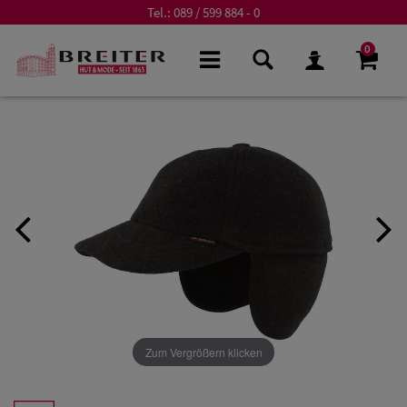
Tel.:
089 / 599 884 - 0
0
Zum Vergrößern klicken