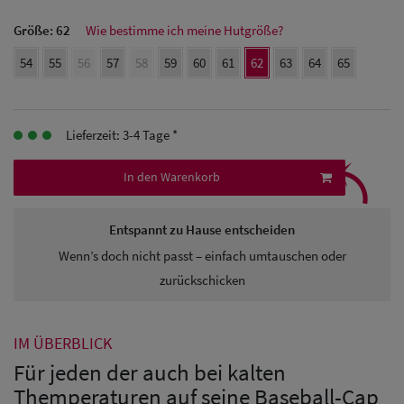
Größe:
62
Wie bestimme ich meine Hutgröße?
Herren
54
55
56
57
58
59
60
61
62
63
64
65
Baseball Cpas
Herren UV-
Lieferzeit: 3-4 Tage *
Schutz Caps
⤹
Herren
In den Warenkorb
Sonnenschilder
Entspannt zu Hause entscheiden
& Visoren
Wenn’s doch nicht passt – einfach umtauschen oder
Herren
zurückschicken
Snapback Caps
IM ÜBERBLICK
Für jeden der auch bei kalten
Themperaturen auf seine Baseball-Cap