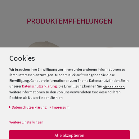
PRODUKTEMPFEHLUNGEN
Cookies
Wir brauchen Ihre Einwilligung um Ihnen unter anderem Informationen zu
Ihren Interessen anzuzeigen. Mit dem Klick auf "OK" geben Sie diese
Einwilligung. Genauere Informationen zum Thema Datenschutz finden Sie in
unserer
Datenschutzerklärung
. Die Einwilligung können Sie
hier ablehnen
Weitere Informationen zu den von uns verwendeten Cookies und Ihren
Rechten als Nutzer finden Sie hier:
Daten­schutz­erklärung
Impressum
Baseball- Cap mit Netzeinsatz
von Hut-Breiter
McBurn Kinder Baseballcap
Weitere Einstellungen
uni reine Baumwolle
12,95 €
Alle akzeptieren
9,95 €