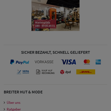
& Visoren
Damen
Snapback Caps
Marienplatz
089 - 89 05 84 01
Damen Caps
Großgrößen
(63-65 cm)
SICHER BEZAHLT, SCHNELL GELIEFERT
BREITER HUT & MODE
Über uns
Ratgeber