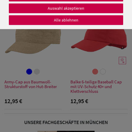
Auswahl akzeptieren
Alle ablehnen
Damen Caps
Damen
Baseball Caps
Damen UV-
Schutz Caps
Army-Cap aus Baumwoll-
Balke 6-teilige Baseball Cap
Strukturstoff von Hut-Breiter
mit UV-Schutz 40+ und
Damen
Klettverschluss
12,95 €
12,95 €
Bandana Caps
Damen
UNSERE FACHGESCHÄFTE IN MÜNCHEN
Sonnenschilder