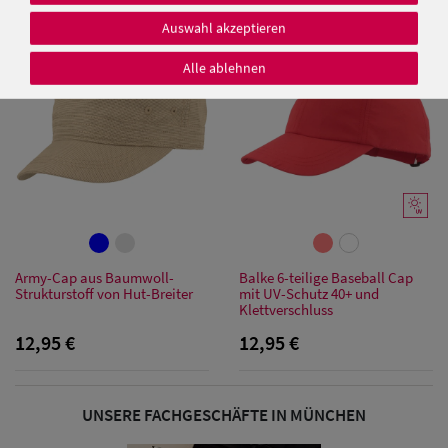
Auswahl akzeptieren
Alle ablehnen
Damen Caps
Damen
Baseball Caps
Damen UV-
Schutz Caps
Army-Cap aus Baumwoll-
Balke 6-teilige Baseball Cap
Strukturstoff von Hut-Breiter
mit UV-Schutz 40+ und
Damen
Klettverschluss
12,95 €
12,95 €
Bandana Caps
Damen
UNSERE FACHGESCHÄFTE IN MÜNCHEN
Sonnenschilder