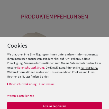
PRODUKTEMPFEHLUNGEN
Cookies
Wir brauchen Ihre Einwilligung um Ihnen unter anderem Informationen zu
Ihren Interessen anzuzeigen. Mit dem Klick auf "OK" geben Sie diese
Einwilligung. Genauere Informationen zum Thema Datenschutz finden Sie in
unserer
Datenschutzerklärung
. Die Einwilligung können Sie
hier ablehnen
Weitere Informationen zu den von uns verwendeten Cookies und Ihren
Rechten als Nutzer finden Sie hier:
Daten­schutz­erklärung
Impressum
Baseball- Cap mit Netzeinsatz
von Hut-Breiter
McBurn Kinder Baseballcap
Weitere Einstellungen
uni reine Baumwolle
12,95 €
Alle akzeptieren
9,95 €