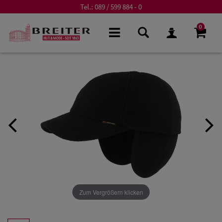
Tel.:
089 / 599 884 - 0
0
Zum Vergrößern klicken