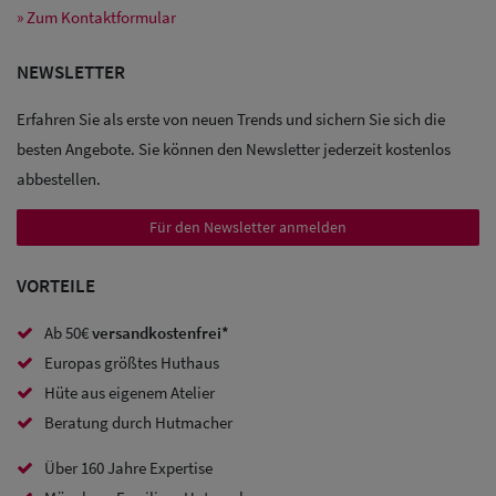
» Zum Kontaktformular
Sale: Caps
NEWSLETTER
Sale:
Erfahren Sie als erste von neuen Trends und sichern Sie sich die
Baseball
besten Angebote. Sie können den Newsletter jederzeit kostenlos
abbestellen.
Caps
Für den Newsletter anmelden
Sale: Army
Caps
VORTEILE
Sale:
Ab 50€
versandkostenfrei*
Trucker
Europas größtes Huthaus
Caps
Hüte aus eigenem Atelier
Beratung durch Hutmacher
Sale: Caps
Über 160 Jahre Expertise
mit