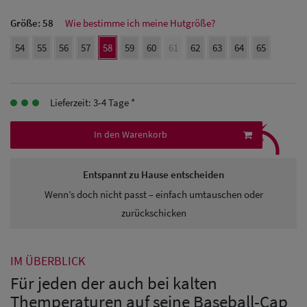
Größe:
58
Wie bestimme ich meine Hutgröße?
Herren
54
55
56
57
58
59
60
61
62
63
64
65
Baseball Cpas
Herren UV-
Lieferzeit: 3-4 Tage *
Schutz Caps
⤹
Herren
In den Warenkorb
Sonnenschilder
Entspannt zu Hause entscheiden
& Visoren
Wenn’s doch nicht passt – einfach umtauschen oder
Herren
zurückschicken
Snapback Caps
IM ÜBERBLICK
Für jeden der auch bei kalten
Themperaturen auf seine Baseball-Cap