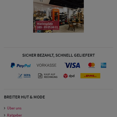
& Visoren
Damen
Snapback Caps
Marienplatz
089 - 89 05 84 01
Damen Caps
Großgrößen
(63-65 cm)
SICHER BEZAHLT, SCHNELL GELIEFERT
BREITER HUT & MODE
Über uns
Ratgeber