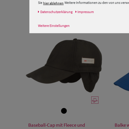
Sie
Weitere Informationen zu den von uns verwen
hier ablehnen
Daten­schutz­erklärung
Impressum
Weitere Einstellungen
Verfügbare Größe
Baseball-Cap mit Fleece und
Balke 