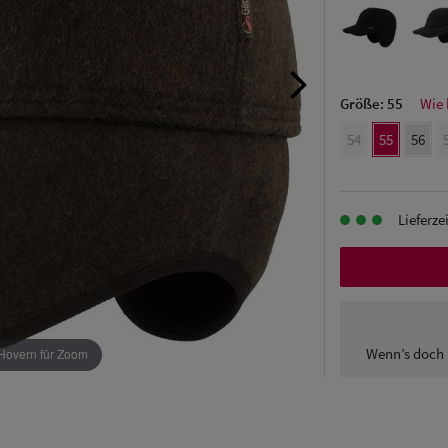
Größe:
55
Wie 
54
55
56
Lieferze
Wenn’s doch 
Hovern für Zoom