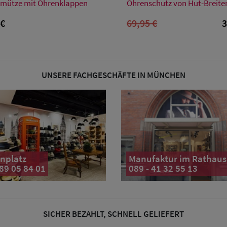
Einheitsgröße
55
64
mütze mit Ohrenklappen
Ohrenschutz von Hut-Breite
 €
69,95 €
3
UNSERE FACHGESCHÄFTE IN MÜNCHEN
nplatz
Manufaktur im Rathaus
 89 05 84 01
089 - 41 32 55 13
SICHER BEZAHLT, SCHNELL GELIEFERT