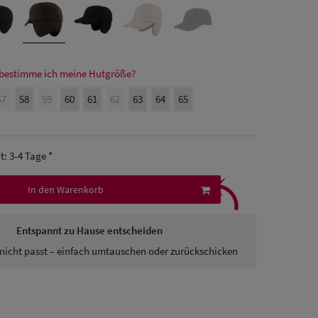
bestimme ich meine Hutgröße?
57
58
59
60
61
62
63
64
65
it: 3-4 Tage *
⤹
In den Warenkorb
Entspannt zu Hause entscheiden
nicht passt – einfach umtauschen oder zurückschicken