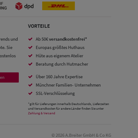
VORTEILE
Trends und
Ab 50€
versandkostenfrei*
te. Sie
Europas größtes Huthaus
kostenlos
Hüte aus eigenem Atelier
Beratung durch Hutmacher
Über 160 Jahre Expertise
den
Münchner Familien- Unternehmen
SSL-Verschlüsselung
*gilt für Lieferungen innerhalb Deutschlands, Lieferzeiten
und Versandkosten für andere Länder finden Sie unter
Zahlung & Versand
© 2026 A.Breiter GmbH & Co KG