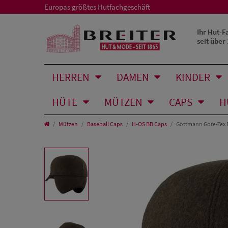
Europas größtes Hutfachgeschäft
Ihr Hut-F
seit über
HERREN
DAMEN
KINDER
HÜTE
MÜTZEN
CAPS
H
Mützen
Baseball Caps
H-OS BB Caps
Göttmann Gore-Tex 