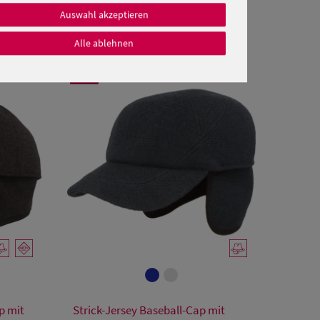
Auswahl akzeptieren
Alle ablehnen
SALE
Verfügbare Größe
p mit
Strick-Jersey Baseball-Cap mit