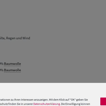
älte, Regen und Wind
00%
Baumwolle
00%
Baumwolle
hutz
 »
ationen zu Ihren Interessen anzuzeigen. Mit dem Klick auf "OK" geben Sie
chutz finden Sie in unserer
Datenschutzerklärung
. Die Einwilligung können