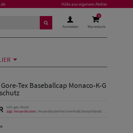
.de
Hüte aus eigenem Atelier
0
Anmelden
Warenkorb
LIER
Gore-Tex Baseballcap Monaco-K-G
schutz
R
inkl. ges. MwSt.
zzgl. Versandkosten
, Versandkostenfrei innerhalb Deutschlands
ge