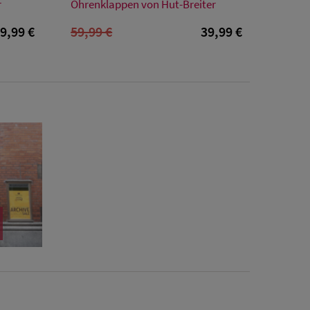
57
59
63
64
65
r
Ohrenklappen von Hut-Breiter
9,99 €
59,99 €
39,99 €