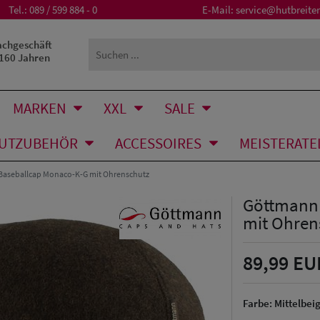
Tel.:
089 / 599 884 - 0
E-Mail:
service@hutbreiter
achgeschäft
 160 Jahren
MARKEN
XXL
SALE
UTZUBEHÖR
ACCESSOIRES
MEISTERATE
Baseballcap Monaco-K-G mit Ohrenschutz
Göttmann 
mit Ohren
89,99 EU
Farbe:
Mittelbei