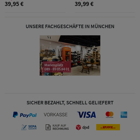
39,95 €
39,99 €
& Visoren
Damen
UNSERE FACHGESCHÄFTE IN MÜNCHEN
Snapback Caps
Damen Caps
Großgrößen
Marienplatz
(63-65 cm)
089 - 89 05 84 01
SICHER BEZAHLT, SCHNELL GELIEFERT