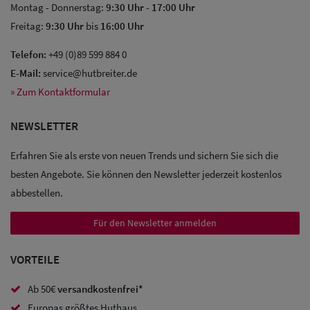
Montag - Donnerstag:
9:30 Uhr
-
17:00 Uhr
Freitag:
9:30 Uhr
bis
16:00 Uhr
Telefon:
+49 (0)89 599 884 0
E-Mail:
service@hutbreiter.de
Sale: Caps
» Zum Kontaktformular
Sale:
NEWSLETTER
Baseball
Caps
Erfahren Sie als erste von neuen Trends und sichern Sie sich die
besten Angebote. Sie können den Newsletter jederzeit kostenlos
Sale: Army
abbestellen.
Caps
Für den Newsletter anmelden
Sale:
VORTEILE
Trucker
Caps
Ab 50€
versandkostenfrei*
Europas größtes Huthaus