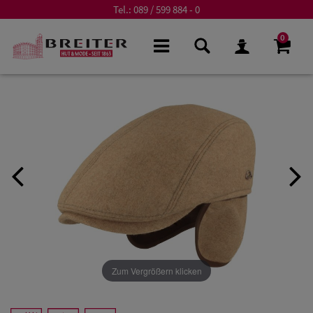
Tel.:
089 / 599 884 - 0
0
Zum Vergrößern klicken