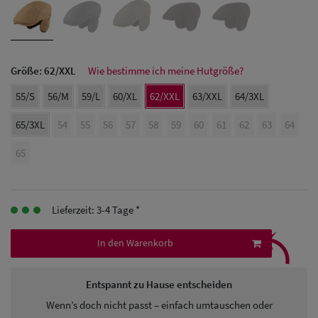
Herren Caps
Herren
Baseball Cpas
Größe:
62/XXL
Wie bestimme ich meine Hutgröße?
Herren UV-
55/S
56/M
59/L
60/XL
62/XXL
63/XXL
64/3XL
Schutz Caps
65/3XL
54
55
56
57
58
59
60
61
62
63
64
Herren
65
Sonnenschilder
& Visoren
Lieferzeit: 3-4 Tage *
⤹
Herren
In den Warenkorb
Snapback Caps
Entspannt zu Hause entscheiden
Wenn’s doch nicht passt – einfach umtauschen oder