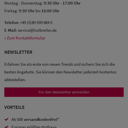
Montag - Donnerstag:
9:30 Uhr
-
17:00 Uhr
Freitag:
9:30 Uhr
bis
16:00 Uhr
Telefon:
+49 (0)89 599 884 0
E-Mail:
service@hutbreiter.de
Sale: Caps
» Zum Kontaktformular
Sale:
NEWSLETTER
Baseball
Caps
Erfahren Sie als erste von neuen Trends und sichern Sie sich die
besten Angebote. Sie können den Newsletter jederzeit kostenlos
Sale: Army
abbestellen.
Caps
Für den Newsletter anmelden
Sale:
VORTEILE
Trucker
Caps
Ab 50€
versandkostenfrei*
Europas größtes Huthaus