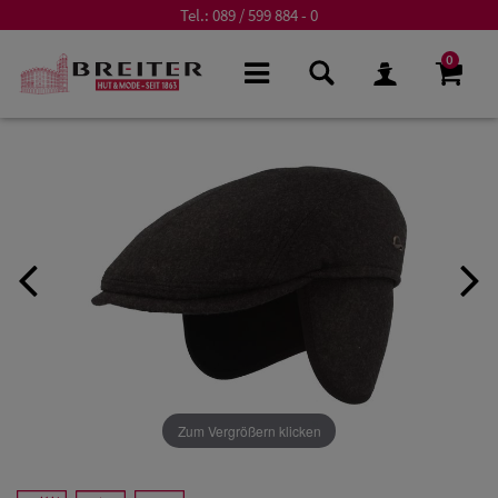
Tel.:
089 / 599 884 - 0
0
Zum Vergrößern klicken