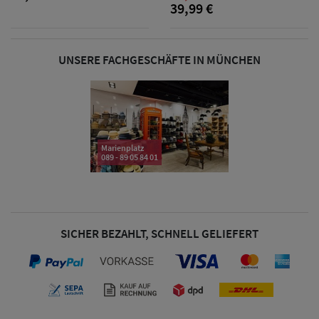
39,99 €
& Visoren
Damen
UNSERE FACHGESCHÄFTE IN MÜNCHEN
Snapback Caps
Damen Caps
Großgrößen
Marienplatz
(63-65 cm)
089 - 89 05 84 01
SICHER BEZAHLT, SCHNELL GELIEFERT