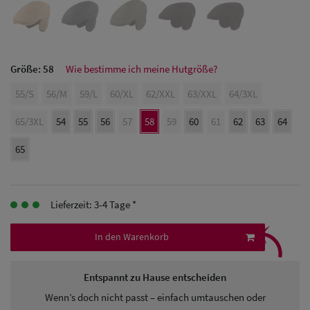
Herren Caps
Herren
Baseball Cpas
Größe:
58
Wie bestimme ich meine Hutgröße?
Herren UV-
55/S
56/M
59/L
60/XL
62/XXL
63/XXL
64/3XL
Schutz Caps
65/3XL
54
55
56
57
58
59
60
61
62
63
64
Herren
65
Sonnenschilder
& Visoren
Lieferzeit: 3-4 Tage *
⤹
Herren
In den Warenkorb
Snapback Caps
Entspannt zu Hause entscheiden
Wenn’s doch nicht passt – einfach umtauschen oder