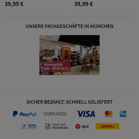
39,95 €
39,99 €
& Visoren
Damen
UNSERE FACHGESCHÄFTE IN MÜNCHEN
Snapback Caps
Damen Caps
Großgrößen
Marienplatz
(63-65 cm)
089 - 89 05 84 01
SICHER BEZAHLT, SCHNELL GELIEFERT