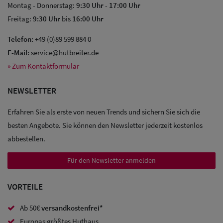
Montag - Donnerstag:
9:30 Uhr
-
17:00 Uhr
Freitag:
9:30 Uhr
bis
16:00 Uhr
Telefon:
+49 (0)89 599 884 0
E-Mail:
service@hutbreiter.de
Sale: Caps
» Zum Kontaktformular
Sale:
NEWSLETTER
Baseball
Caps
Erfahren Sie als erste von neuen Trends und sichern Sie sich die
besten Angebote. Sie können den Newsletter jederzeit kostenlos
Sale: Army
abbestellen.
Caps
Für den Newsletter anmelden
Sale:
VORTEILE
Trucker
Caps
Ab 50€
versandkostenfrei*
Europas größtes Huthaus