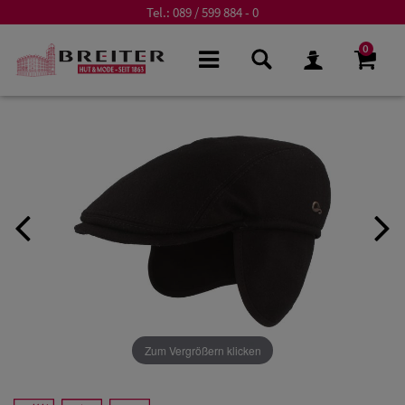
Tel.:
089 / 599 884 - 0
0
Zum Vergrößern klicken