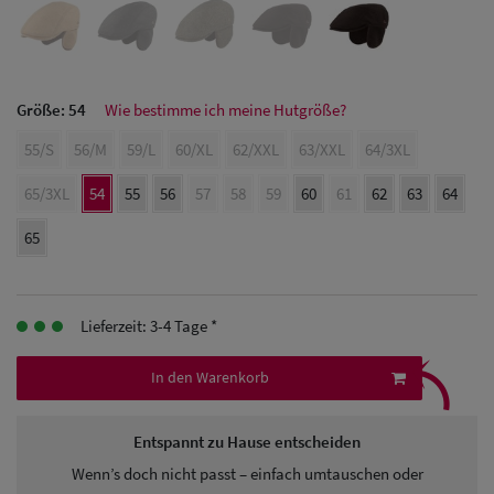
Herren Caps
Herren
Baseball Cpas
Größe:
54
Wie bestimme ich meine Hutgröße?
Herren UV-
55/S
56/M
59/L
60/XL
62/XXL
63/XXL
64/3XL
Schutz Caps
65/3XL
54
55
56
57
58
59
60
61
62
63
64
Herren
65
Sonnenschilder
& Visoren
Lieferzeit: 3-4 Tage *
⤹
Herren
In den Warenkorb
Snapback Caps
Entspannt zu Hause entscheiden
Wenn’s doch nicht passt – einfach umtauschen oder