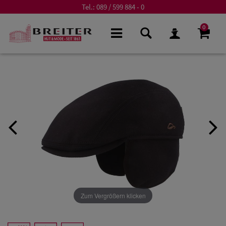
Tel.:
089 / 599 884 - 0
0
Zum Vergrößern klicken