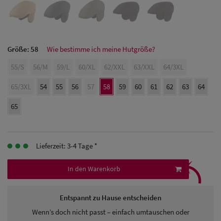
Herren Caps
Herren
Baseball Cpas
Größe:
58
Wie bestimme ich meine Hutgröße?
Herren UV-
55/S
56/M
59/L
60/XL
62/XXL
63/XXL
64/3XL
Schutz Caps
65/3XL
54
55
56
57
58
59
60
61
62
63
64
Herren
65
Sonnenschilder
& Visoren
Lieferzeit: 3-4 Tage *
⤹
Herren
In den Warenkorb
Snapback Caps
Entspannt zu Hause entscheiden
Wenn’s doch nicht passt – einfach umtauschen oder