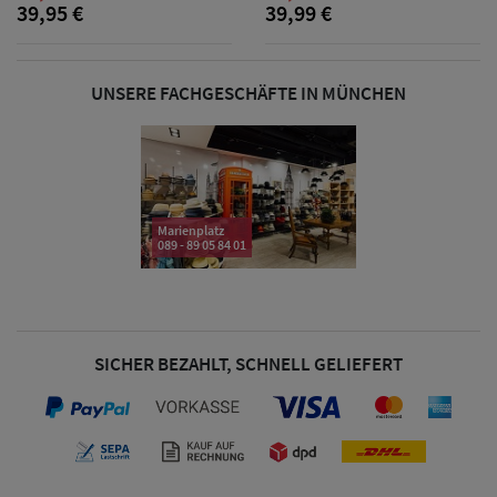
39,95 €
39,99 €
& Visoren
Damen
UNSERE FACHGESCHÄFTE IN MÜNCHEN
Snapback Caps
Damen Caps
Großgrößen
Marienplatz
(63-65 cm)
089 - 89 05 84 01
SICHER BEZAHLT, SCHNELL GELIEFERT