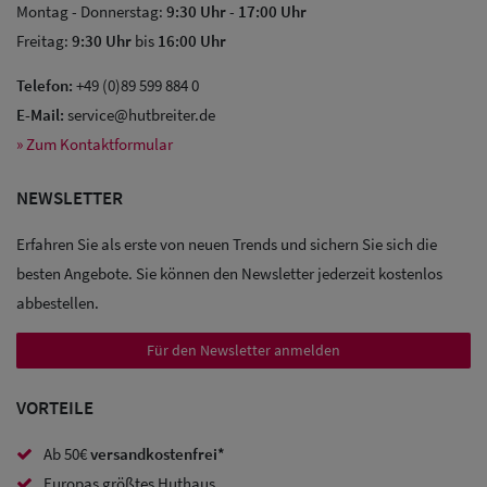
Montag - Donnerstag:
9:30 Uhr
-
17:00 Uhr
Freitag:
9:30 Uhr
bis
16:00 Uhr
Telefon:
+49 (0)89 599 884 0
E-Mail:
service@hutbreiter.de
Sale: Caps
» Zum Kontaktformular
Sale:
NEWSLETTER
Baseball
Caps
Erfahren Sie als erste von neuen Trends und sichern Sie sich die
besten Angebote. Sie können den Newsletter jederzeit kostenlos
Sale: Army
abbestellen.
Caps
Für den Newsletter anmelden
Sale:
VORTEILE
Trucker
Caps
Ab 50€
versandkostenfrei*
Europas größtes Huthaus