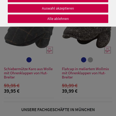
SALE
SALE
Auswahl akzeptieren
Alle ablehnen
Damen Caps
Damen
Baseball Caps
Damen UV-
Schutz Caps
Schiebermütze Karo aus Wolle
Flatcap in meliertem Wollmix
mit Ohrenklappen von Hut-
mit Ohrenklappen von Hut-
Breiter
Breiter
Damen
59,95 €
59,99 €
Bandana Caps
39,95 €
39,99 €
Damen
Sonnenschilder
UNSERE FACHGESCHÄFTE IN MÜNCHEN