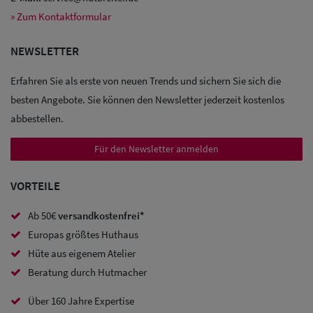
» Zum Kontaktformular
Sale: Caps
NEWSLETTER
Sale:
Erfahren Sie als erste von neuen Trends und sichern Sie sich die
Baseball
besten Angebote. Sie können den Newsletter jederzeit kostenlos
Caps
abbestellen.
Sale: Army
Für den Newsletter anmelden
Caps
VORTEILE
Sale:
Ab 50€
versandkostenfrei*
Trucker
Europas größtes Huthaus
Caps
Hüte aus eigenem Atelier
Beratung durch Hutmacher
Sale: Caps
Über 160 Jahre Expertise
mit