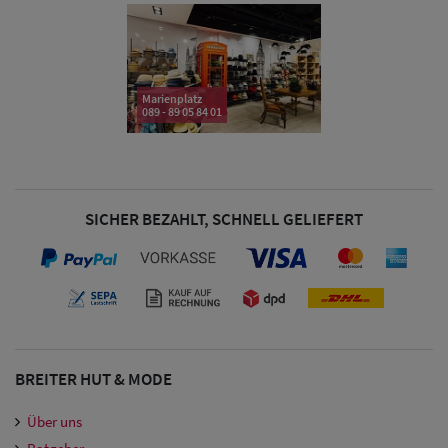
& Visoren
Damen
Snapback Caps
Marienplatz
089 - 89 05 84 01
Damen Caps
Großgrößen
(63-65 cm)
SICHER BEZAHLT, SCHNELL GELIEFERT
BREITER HUT & MODE
Über uns