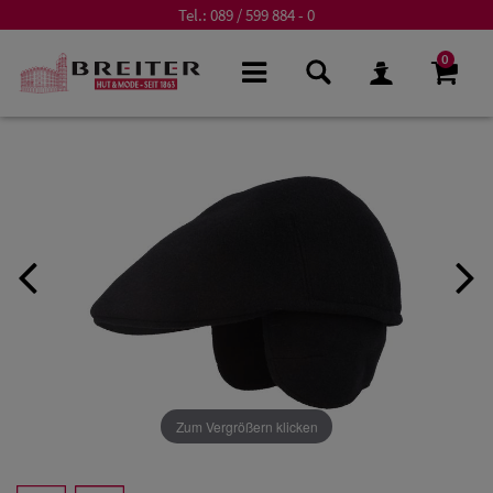
Tel.:
089 / 599 884 - 0
0
Zum Vergrößern klicken