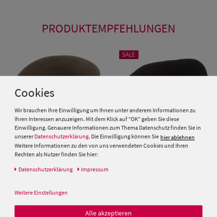
PRODUKTEMPFEHLUNGEN
SALE
Cookies
Wir brauchen Ihre Einwilligung um Ihnen unter anderem Informationen zu
Ihren Interessen anzuzeigen. Mit dem Klick auf "OK" geben Sie diese
Einwilligung. Genauere Informationen zum Thema Datenschutz finden Sie in
unserer
Datenschutzerklärung
. Die Einwilligung können Sie
hier ablehnen
Weitere Informationen zu den von uns verwendeten Cookies und Ihren
Rechten als Nutzer finden Sie hier:
Knautschbare Schiebermütze
Wintermütze mit Ohrenschutz
Daten­schutz­erklärung
Impressum
aus Wollfilz mit Ohrenschutz
von Hut-Breiter
von Hut-Breiter
Weitere Einstellungen
49,95 €
39,95 €
39,95 €
Alle akzeptieren