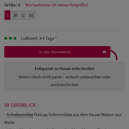
Größe:
S
Wie bestimme ich meine Hutgröße?
Herren
S
M
L
XL
Baseball Cpas
Herren UV-
Lieferzeit: 3-4 Tage *
⤹
Schutz Caps
In den Warenkorb
Herren
Sonnenschilder
Entspannt zu Hause entscheiden
& Visoren
Wenn’s doch nicht passt – einfach umtauschen oder
zurückschicken
Herren
Snapback Caps
IM ÜBERBLICK
-
Schiebermütze
Flatcap Schirmmütze aus dem Hause Stetson aus
Wolle