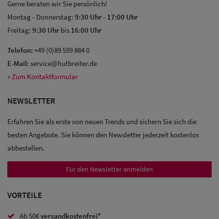
Gerne beraten wir Sie persönlich!
Montag - Donnerstag:
9:30 Uhr
-
17:00 Uhr
Freitag:
9:30 Uhr
bis
16:00 Uhr
Telefon:
+49 (0)89 599 884 0
Sale: Caps
E-Mail:
service@hutbreiter.de
» Zum Kontaktformular
Sale:
Baseball
NEWSLETTER
Caps
Erfahren Sie als erste von neuen Trends und sichern Sie sich die
besten Angebote. Sie können den Newsletter jederzeit kostenlos
Sale: Army
abbestellen.
Caps
Für den Newsletter anmelden
Sale:
Trucker
VORTEILE
Caps
Ab 50€
versandkostenfrei*