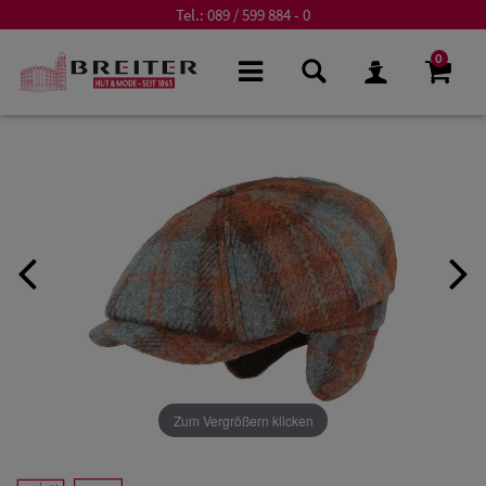
Tel.:
089 / 599 884 - 0
0
Zum Vergrößern klicken