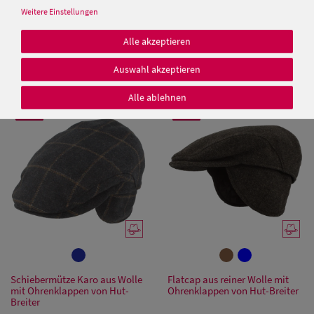
Weitere Einstellungen
Knautschbare Schiebermütze
Wintermütze mit Ohrenschutz
aus Wollfilz mit Ohrenschutz
von Hut-Breiter
Alle akzeptieren
von Hut-Breiter
49,95 €
39,95 €
Auswahl akzeptieren
39,95 €
Damen Caps
Alle ablehnen
SALE
SALE
Damen
Baseball Caps
Damen UV-
Schutz Caps
Damen
Bandana Caps
Schiebermütze Karo aus Wolle
Flatcap aus reiner Wolle mit
Damen
mit Ohrenklappen von Hut-
Ohrenklappen von Hut-Breiter
Breiter
Sonnenschilder