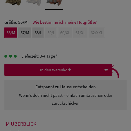
Herren Caps
Herren
Größe:
56/M
Wie bestimme ich meine Hutgröße?
Baseball Cpas
56/M
57/M
58/L
59/L
60/XL
61/XL
62/XXL
Herren UV-
Schutz Caps
Lieferzeit: 3-4 Tage *
⤹
Herren
In den Warenkorb
Sonnenschilder
& Visoren
Entspannt zu Hause entscheiden
Herren
Wenn’s doch nicht passt – einfach umtauschen oder
Snapback Caps
zurückschicken
IM ÜBERBLICK