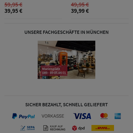
59,95 €
49,95 €
& Visoren
39,95 €
39,99 €
Damen
Snapback Caps
UNSERE FACHGESCHÄFTE IN MÜNCHEN
Damen Caps
Großgrößen
(63-65 cm)
Marienplatz
089 - 89 05 84 01
SICHER BEZAHLT, SCHNELL GELIEFERT