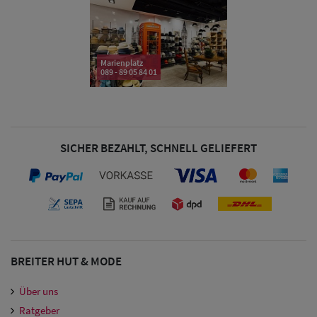
Damen Caps
Marienplatz
089 - 89 05 84 01
Damen
Baseball Caps
Damen UV-
SICHER BEZAHLT, SCHNELL GELIEFERT
Schutz Caps
Damen
Bandana Caps
Damen
BREITER HUT & MODE
Sonnenschilder
Über uns
& Visoren
Ratgeber