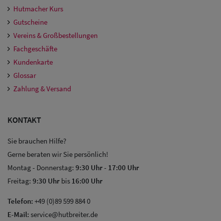
Damen
Hutmacher Kurs
Snapback Caps
Gutscheine
Vereins & Großbestellungen
Damen Caps
Fachgeschäfte
Großgrößen
Kundenkarte
Glossar
(63-65 cm)
Zahlung & Versand
KONTAKT
Sie brauchen Hilfe?
Gerne beraten wir Sie persönlich!
Montag - Donnerstag:
9:30 Uhr
-
17:00 Uhr
Freitag:
9:30 Uhr
bis
16:00 Uhr
Telefon:
+49 (0)89 599 884 0
E-Mail:
service@hutbreiter.de