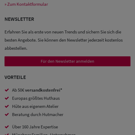
» Zum Kontaktformular
NEWSLETTER
Erfahren Sie als erste von neuen Trends und sichern Sie sich die
besten Angebote. Sie können den Newsletter jederzeit kostenlos
abbestellen.
Für den Newsletter anmelden
VORTEILE
Ab 50€
versandkostenfrei*
Europas größtes Huthaus
Hüte aus eigenem Atelier
Beratung durch Hutmacher
Sale: Caps
Über 160 Jahre Expertise
Sale:
Münchner Familien- Unternehmen