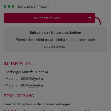
Herren
Lieferzeit: 3-4 Tage *
⤹
Baseball Cpas
In den Warenkorb
Herren UV-
Schutz Caps
Entspannt zu Hause entscheiden
Wenn’s doch nicht passt – einfach umtauschen oder
Herren
zurückschicken
Sonnenschilder
& Visoren
IM ÜBERBLICK
Herren
- Seeberger Kunstfell Chapka
- Material: 100%
Polyester
Snapback Caps
- Material: 100%
Polyester
BESCHREIBUNG
Kunstfell Chapka aus dem Hause Seeberger