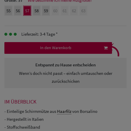
Größe:
57
Wie bestimme ich meine Hutgröße?
Herren
55
56
57
58
59
60
61
62
63
Baseball Cpas
Herren UV-
Lieferzeit: 3-4 Tage *
⤹
Schutz Caps
In den Warenkorb
Herren
Sonnenschilder
Entspannt zu Hause entscheiden
& Visoren
Wenn’s doch nicht passt – einfach umtauschen oder
zurückschicken
Herren
Snapback Caps
IM ÜBERBLICK
- Einteilige Schirmmütze aus
Haarfilz
von Borsalino
- Hergestellt in Italien
- Stoffschweißband