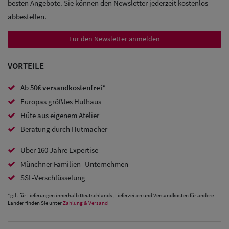
besten Angebote. Sie können den Newsletter jederzeit kostenlos
abbestellen.
Sale:
Baseball
Für den Newsletter anmelden
Caps
VORTEILE
Sale: Army
Ab 50€
versandkostenfrei*
Caps
Europas größtes Huthaus
Sale:
Hüte aus eigenem Atelier
Beratung durch Hutmacher
Trucker
Caps
Über 160 Jahre Expertise
Münchner Familien- Unternehmen
Sale: Caps
SSL-Verschlüsselung
mit
*gilt für Lieferungen innerhalb Deutschlands, Lieferzeiten und Versandkosten für andere
Ohrenschutz
Länder finden Sie unter
Zahlung & Versand