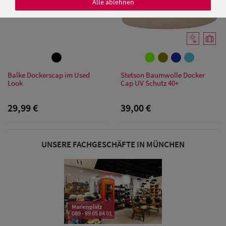
Alle ablehnen
Damen Caps
Damen
Balke Dockerscap im Used
Stetson Baumwolle Docker
Baseball Caps
Look
Cap UV Schutz 40+
Damen UV-
29,99 €
39,00 €
Schutz Caps
UNSERE FACHGESCHÄFTE IN MÜNCHEN
Damen
Bandana Caps
Damen
Sonnenschilder
Marienplatz
089 - 89 05 84 01
& Visoren