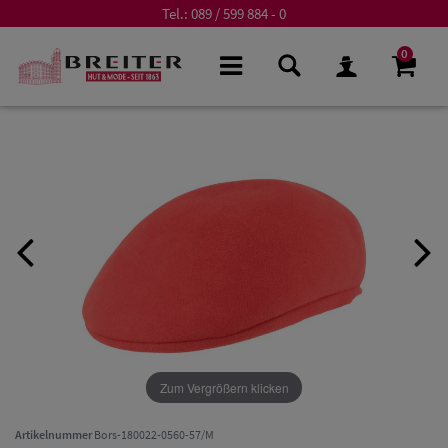
Tel.:
089 / 599 884 - 0
0
Zum Vergrößern klicken
Artikelnummer
Bors-180022-0560-57/M