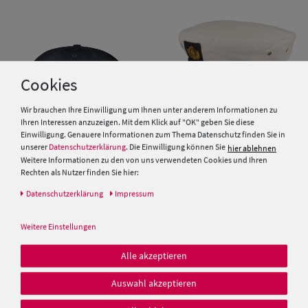
Cookies
Wir brauchen Ihre Einwilligung um Ihnen unter anderem Informationen zu
Ihren Interessen anzuzeigen. Mit dem Klick auf "OK" geben Sie diese
Einwilligung. Genauere Informationen zum Thema Datenschutz finden Sie in
unserer
Datenschutzerklärung
. Die Einwilligung können Sie
hier ablehnen
Weitere Informationen zu den von uns verwendeten Cookies und Ihren
Balke Dockerscap Lakota im
Balke Kapitänsmütze mit Anker
Rechten als Nutzer finden Sie hier:
used look
und Stickerei
Daten­schutz­erklärung
Impressum
19,95 €
29,99 €
Weitere Einstellungen
Alle akzeptieren
Auswahl akzeptieren