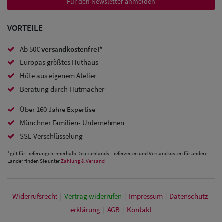
Sale:
Für den Newsletter anmelden
Baseball
VORTEILE
Caps
Ab 50€
versandkostenfrei*
Sale: Army
Europas größtes Huthaus
Caps
Hüte aus eigenem Atelier
Beratung durch Hutmacher
Sale:
Über 160 Jahre Expertise
Trucker
Münchner Familien- Unternehmen
Caps
SSL-Verschlüsselung
Sale: Caps
*gilt für Lieferungen innerhalb Deutschlands, Lieferzeiten und Versandkosten für andere
Länder finden Sie unter
Zahlung & Versand
mit
Ohrenschutz
Widerrufs­recht
|
Vertrag widerrufen
|
Impressum
|
Daten­schutz­
erklärung
|
AGB
|
Kontakt