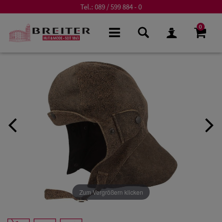
Tel.:
089 / 599 884 - 0
0
Zum Vergrößern klicken