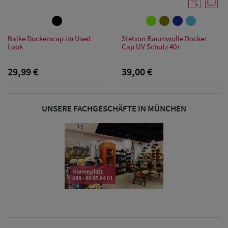
Damen Caps
Balke Dockerscap im Used
Stetson Baumwolle Docker
Look
Cap UV Schutz 40+
Damen
29,99 €
39,00 €
Baseball Caps
Damen UV-
UNSERE FACHGESCHÄFTE IN MÜNCHEN
Schutz Caps
Damen
Bandana Caps
Marienplatz
089 - 89 05 84 01
Damen
Sonnenschilder
& Visoren