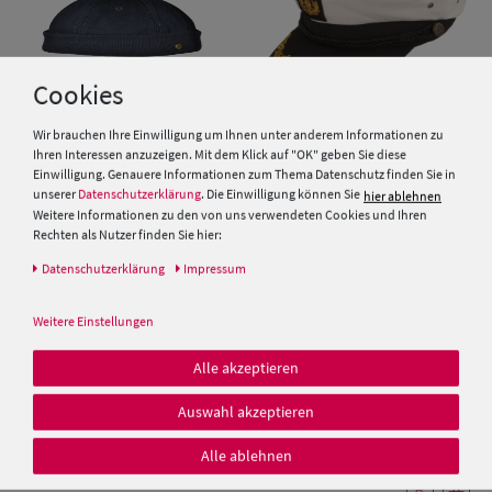
Cookies
Wir brauchen Ihre Einwilligung um Ihnen unter anderem Informationen zu
Ihren Interessen anzuzeigen. Mit dem Klick auf "OK" geben Sie diese
Einwilligung. Genauere Informationen zum Thema Datenschutz finden Sie in
Balke Dockerscap Lakota im
Balke Kapitänsmütze mit Anker
unserer
Datenschutzerklärung
. Die Einwilligung können Sie
hier ablehnen
used look
und Stickerei
Weitere Informationen zu den von uns verwendeten Cookies und Ihren
Rechten als Nutzer finden Sie hier:
19,95 €
29,99 €
Daten­schutz­erklärung
Impressum
Weitere Einstellungen
Alle akzeptieren
Auswahl akzeptieren
Alle ablehnen