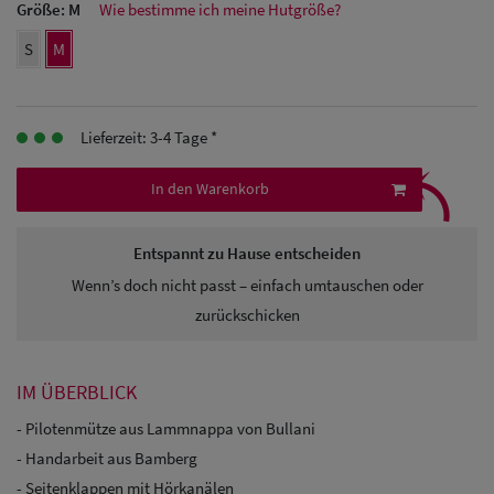
Größe:
M
Wie bestimme ich meine Hutgröße?
Herren
S
M
Baseball Cpas
Herren UV-
Lieferzeit: 3-4 Tage *
Schutz Caps
⤹
In den Warenkorb
Herren
Sonnenschilder
Entspannt zu Hause entscheiden
& Visoren
Wenn’s doch nicht passt – einfach umtauschen oder
zurückschicken
Herren
Snapback Caps
IM ÜBERBLICK
- Pilotenmütze aus Lammnappa von Bullani
- Handarbeit aus Bamberg
- Seitenklappen mit Hörkanälen