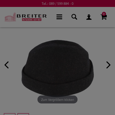
Tel.:
089 / 599 884 - 0
0
Zum Vergrößern klicken