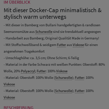
IM ÜBERBLICK
Mit dieser Docker-Cap minimalistisch &
stylisch warm unterwegs
- Mit dieser in Bamberg von Bullani handgefertigten & randlosen
Seemannsmütze aus
Schurwolle
sind sie trendaktuell angezogen
- Handarbeit aus Bamberg; Original Qualität Made in Germany!
- Mit Stoffschweißband & seidigem
Futter
aus
Viskose
für einen
angenehmen Tragekomfort
- Umschlaghöhe: ca. 3,5 cm; Ohne Schirm; 6-Teilig
- Material in der Farbe Schwarz mit weißen Punkten: Oberstoff: 80%
Wolle, 20%
Polyacryl
;
Futter
: 100%
Viskose
- Material: Oberstoff: 100% Wolle (
Schurwolle
);
Futter
: 100%
Viskose
- Material: Oberstoff: 100% Wolle (
Schurwolle
);
Futter
: 100%
Viskose
BESCHREIBUNG