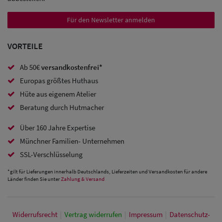
Trucker
Caps
Für den Newsletter anmelden
Sale: Caps
VORTEILE
mit
Ab 50€
versandkostenfrei*
Ohrenschutz
Europas größtes Huthaus
Hüte aus eigenem Atelier
Beratung durch Hutmacher
Über 160 Jahre Expertise
Münchner Familien- Unternehmen
SSL-Verschlüsselung
*gilt für Lieferungen innerhalb Deutschlands, Lieferzeiten und Versandkosten für andere
Länder finden Sie unter
Zahlung & Versand
Widerrufs­recht
|
Vertrag widerrufen
|
Impressum
|
Daten­schutz­