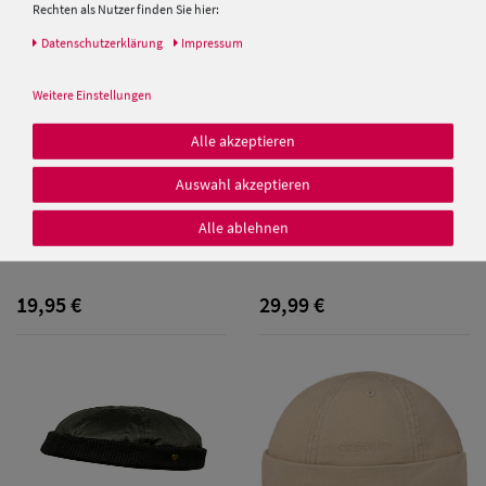
Rechten als Nutzer finden Sie hier:
Daten­schutz­erklärung
Impressum
Weitere Einstellungen
Alle akzeptieren
Damen Caps
Auswahl akzeptieren
Damen
Alle ablehnen
Balke Dockerscap Lakota im
Balke Kapitänsmütze mit Anker
used look
und Stickerei
Baseball Caps
19,95 €
29,99 €
Damen UV-
Schutz Caps
Damen
Bandana Caps
Damen