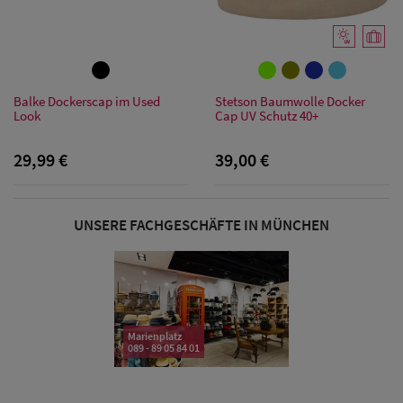
Sonnenschilder
& Visoren
Damen
Balke Dockerscap im Used
Stetson Baumwolle Docker
Look
Cap UV Schutz 40+
Snapback Caps
29,99 €
39,00 €
Damen Caps
Großgrößen
(63-65 cm)
UNSERE FACHGESCHÄFTE IN MÜNCHEN
Marienplatz
089 - 89 05 84 01