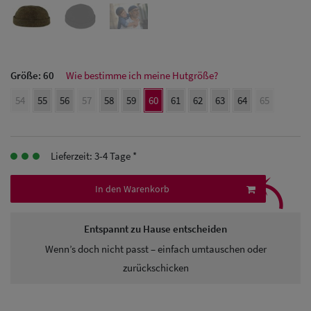
Herren Caps
Herren
Baseball Cpas
Größe:
60
Wie bestimme ich meine Hutgröße?
54
55
56
57
58
59
60
61
62
63
64
65
Herren UV-
Schutz Caps
Herren
Lieferzeit: 3-4 Tage *
⤹
Sonnenschilder
In den Warenkorb
& Visoren
Entspannt zu Hause entscheiden
Herren
Wenn’s doch nicht passt – einfach umtauschen oder
Snapback Caps
zurückschicken