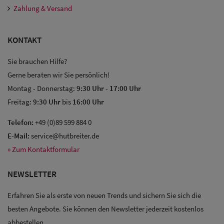
Zahlung & Versand
KONTAKT
Sie brauchen Hilfe?
Gerne beraten wir Sie persönlich!
Montag - Donnerstag:
9:30 Uhr
-
17:00 Uhr
Sale: Caps
Freitag:
9:30 Uhr
bis
16:00 Uhr
Sale:
Telefon:
+49 (0)89 599 884 0
Baseball
E-Mail:
service@hutbreiter.de
Caps
» Zum Kontaktformular
Sale: Army
NEWSLETTER
Caps
Erfahren Sie als erste von neuen Trends und sichern Sie sich die
besten Angebote. Sie können den Newsletter jederzeit kostenlos
Sale:
abbestellen.