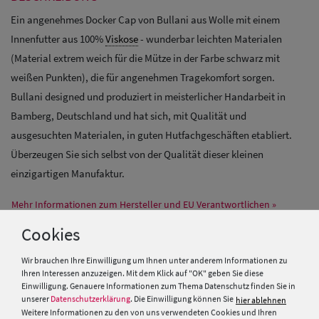
Ein angenehmes Docker Cap von Bullani aus Wolle mit einem
Innenfutter aus 100%
Viskose
- wunderbar leichten Materialen
(Material extrem weich für die Mütze in der Farbe schwarz mit
weißen Punkten), die für angenehmen Tragekomfort sorgen.
Bullani designed und produziert in meisterlicher Handarbeit in
Bamberg, Deutschland und hat sich, mit Qualität und
ausgesuchten Materialen, in guten Hutfachgeschäften etabliert.
Überzeugen Sie sich selbst von der Qualität dieser kleinen
einzigartigen Manufaktur.
Mehr Informationen zum Hersteller und EU Verantwortlichen »
Cookies
PRODUKTEMPFEHLUNGEN
Wir brauchen Ihre Einwilligung um Ihnen unter anderem Informationen zu
Ihren Interessen anzuzeigen. Mit dem Klick auf "OK" geben Sie diese
Einwilligung. Genauere Informationen zum Thema Datenschutz finden Sie in
unserer
Datenschutzerklärung
. Die Einwilligung können Sie
hier ablehnen
Weitere Informationen zu den von uns verwendeten Cookies und Ihren