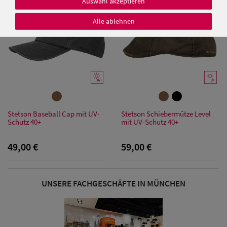
Auswahl akzeptieren
Alle ablehnen
Damen Caps
Damen
Baseball Caps
Damen UV-
Stetson Baseball Cap mit UV-
Stetson Schiebermütze Level
Schutz 40+
mit UV-Schutz 40+
Schutz Caps
49,00 €
59,00 €
Damen
Bandana Caps
UNSERE FACHGESCHÄFTE IN MÜNCHEN
Damen
Sonnenschilder
& Visoren