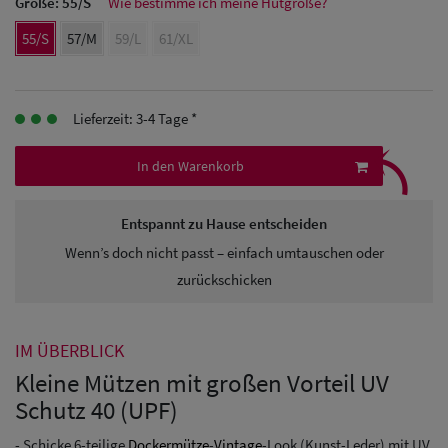
Größe:
55/S
Wie bestimme ich meine Hutgröße?
Herren
55/S
57/M
59/L
61/XL
Baseball Cpas
Herren UV-
Lieferzeit: 3-4 Tage *
⤹
Schutz Caps
In den Warenkorb
Herren
Sonnenschilder
Entspannt zu Hause entscheiden
Wenn’s doch nicht passt – einfach umtauschen oder
& Visoren
zurückschicken
Herren
Snapback Caps
IM ÜBERBLICK
Kleine Mützen mit großen Vorteil UV
Schutz 40 (UPF)
- Schicke 6-teilige
Dockermütze
-
Vintage
-Look (Kunst-Leder) mit UV