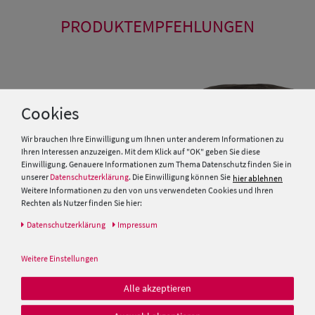
PRODUKTEMPFEHLUNGEN
Cookies
Wir brauchen Ihre Einwilligung um Ihnen unter anderem Informationen zu
Ihren Interessen anzuzeigen. Mit dem Klick auf "OK" geben Sie diese
Einwilligung. Genauere Informationen zum Thema Datenschutz finden Sie in
unserer
Datenschutzerklärung
. Die Einwilligung können Sie
hier ablehnen
Weitere Informationen zu den von uns verwendeten Cookies und Ihren
Rechten als Nutzer finden Sie hier:
Daten­schutz­erklärung
Impressum
Balke Sportmütze Lakota im
Stetson Cuba Cap mit UV-
used look
Schutz 40+ Vintage Distressed
Weitere Einstellungen
25,00 €
49,00 €
Alle akzeptieren