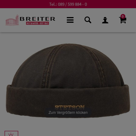
Tel.:
089 / 599 884 - 0
0
Zum Vergrößern klicken