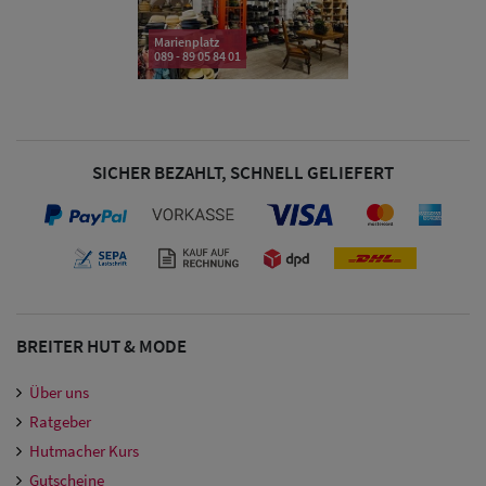
Damen
Marienplatz
089 - 89 05 84 01
Snapback Caps
Damen Caps
Großgrößen
SICHER BEZAHLT, SCHNELL GELIEFERT
(63-65 cm)
BREITER HUT & MODE
Über uns
Ratgeber
Hutmacher Kurs
Gutscheine