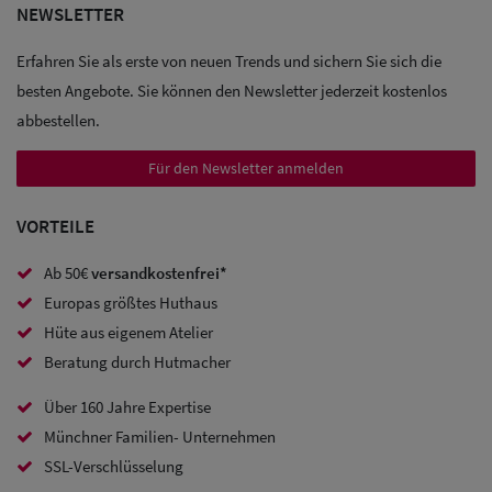
NEWSLETTER
Sale: Caps
Erfahren Sie als erste von neuen Trends und sichern Sie sich die
Sale:
besten Angebote. Sie können den Newsletter jederzeit kostenlos
Baseball
abbestellen.
Caps
Für den Newsletter anmelden
Sale: Army
VORTEILE
Caps
Ab 50€
versandkostenfrei*
Sale:
Europas größtes Huthaus
Trucker
Hüte aus eigenem Atelier
Caps
Beratung durch Hutmacher
Über 160 Jahre Expertise
Sale: Caps
Münchner Familien- Unternehmen
mit
SSL-Verschlüsselung
Ohrenschutz