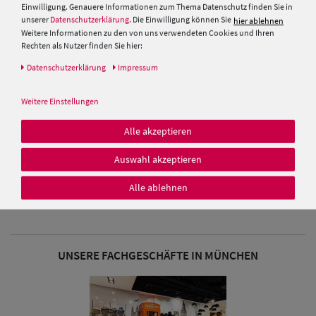
Einwilligung. Genauere Informationen zum Thema Datenschutz finden Sie in
unserer
Datenschutzerklärung
. Die Einwilligung können Sie
hier ablehnen
Weitere Informationen zu den von uns verwendeten Cookies und Ihren
Rechten als Nutzer finden Sie hier:
Daten­schutz­erklärung
Impressum
Weitere Einstellungen
Angiolo Frasconi Pilotenmütze
Leo Teddy Cord
Alle akzeptieren
59,95 €
Auswahl akzeptieren
Alle ablehnen
UNSERE FACHGESCHÄFTE IN MÜNCHEN