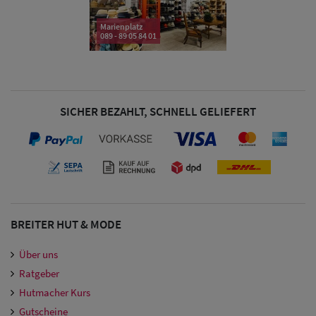
Marienplatz
089 - 89 05 84 01
Damen Caps
Damen
Baseball Caps
SICHER BEZAHLT, SCHNELL GELIEFERT
Damen UV-
Schutz Caps
Damen
Bandana Caps
BREITER HUT & MODE
Damen
Über uns
Sonnenschilder
Ratgeber
& Visoren
Hutmacher Kurs
Gutscheine