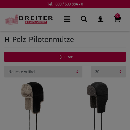
Tel.:
089 / 599 884 - 0
0
H-Pelz-Pilotenmütze
Filter