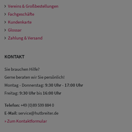
Damen
Vereins & Großbestellungen
Snapback Caps
Fachgeschäfte
Kundenkarte
Damen Caps
Glossar
Großgrößen
Zahlung & Versand
(63-65 cm)
KONTAKT
Sie brauchen Hilfe?
Gerne beraten wir Sie persönlich!
Montag - Donnerstag:
9:30 Uhr
-
17:00 Uhr
Freitag:
9:30 Uhr
bis
16:00 Uhr
Telefon:
+49 (0)89 599 884 0
E-Mail:
service@hutbreiter.de
» Zum Kontaktformular