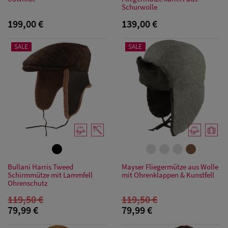
Schurwolle
Herren
199,00 €
139,00 €
Baseball Cpas
SALE
SALE
Herren UV-
Schutz Caps
Herren
Sonnenschilder
& Visoren
Herren
Snapback Caps
Bullani Harris Tweed
Mayser Fliegermütze aus Wolle
Schirmmütze mit Lammfell
mit Ohrenklappen & Kunstfell
Ohrenschutz
119,50 €
119,50 €
79,99 €
79,99 €