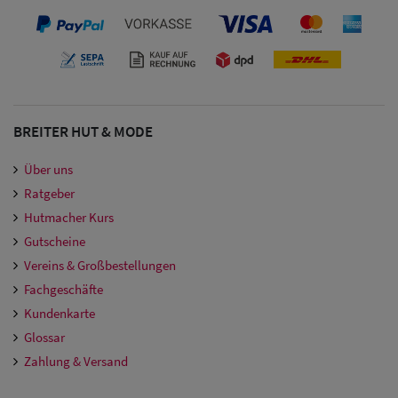
Damen
Snapback Caps
Damen Caps
Großgrößen
BREITER HUT & MODE
(63-65 cm)
Über uns
Ratgeber
Hutmacher Kurs
Gutscheine
Vereins & Großbestellungen
Fachgeschäfte
Kundenkarte
Glossar
Zahlung & Versand