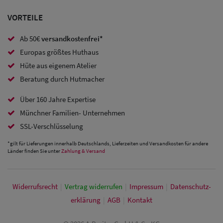
Baseball
VORTEILE
Caps
Ab 50€
versandkostenfrei*
Europas größtes Huthaus
Sale: Army
Hüte aus eigenem Atelier
Caps
Beratung durch Hutmacher
Sale:
Über 160 Jahre Expertise
Trucker
Münchner Familien- Unternehmen
Caps
SSL-Verschlüsselung
*gilt für Lieferungen innerhalb Deutschlands, Lieferzeiten und Versandkosten für andere
Sale: Caps
Länder finden Sie unter
Zahlung & Versand
mit
Ohrenschutz
Widerrufs­recht
|
Vertrag widerrufen
|
Impressum
|
Daten­schutz­
erklärung
|
AGB
|
Kontakt