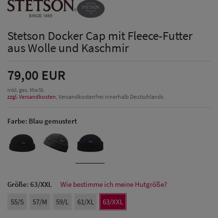
Stetson Docker Cap mit Fleece-Futter
aus Wolle und Kaschmir
79,00 EUR
inkl. ges. MwSt.
zzgl. Versandkosten
, Versandkostenfrei innerhalb Deutschlands
Farbe:
Blau gemustert
Größe:
63/XXL
Wie bestimme ich meine Hutgröße?
55/S
57/M
59/L
61/XL
63/XXL
Herren Caps