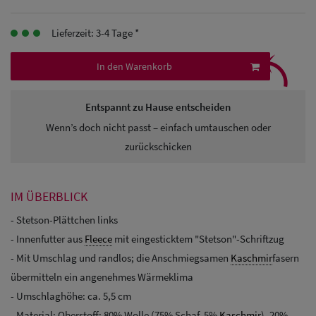
Herren
Lieferzeit: 3-4 Tage *
Baseball Cpas
⤹
In den Warenkorb
Herren UV-
Schutz Caps
Entspannt zu Hause entscheiden
Herren
Wenn’s doch nicht passt – einfach umtauschen oder
Sonnenschilder
zurückschicken
& Visoren
IM ÜBERBLICK
Herren
- Stetson-Plättchen links
Snapback Caps
- Innenfutter aus
Fleece
mit eingesticktem "Stetson"-Schriftzug
- Mit Umschlag und randlos; die Anschmiegsamen
Kaschmir
fasern
übermitteln ein angenehmes Wärmeklima
- Umschlaghöhe: ca. 5,5 cm
- Material: Oberstoff: 80% Wolle (75% Schaf, 5%
Kaschmir
), 20%