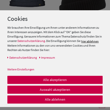
Cookies
Wir brauchen Ihre Einwilligung um Ihnen unter anderem Informationen zu
Ihren Interessen anzuzeigen. Mit dem Klick auf "OK" geben Sie diese
Einwilligung. Genauere Informationen zum Thema Datenschutz finden Sie in
Balke Dockerscap Lakota im
Kurze Docker Umschlagmütze
unserer
Datenschutzerklärung
. Die Einwilligung können Sie
hier ablehnen
used look
aus reiner Wolle von Hut-
Breiter
Weitere Informationen zu den von uns verwendeten Cookies und Ihren
Rechten als Nutzer finden Sie hier:
19,95 €
29,95 €
Daten­schutz­erklärung
Impressum
Weitere Einstellungen
Alle akzeptieren
Auswahl akzeptieren
Alle ablehnen