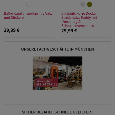
Balke Kapitänsmütze mit Anker
Chillouts kurze Docker
und Stickerei
Strickmütze Paddy mit
Damen Caps
Umschlag &
Schnallenverschluss
29,99 €
29,99 €
Damen
Baseball Caps
UNSERE FACHGESCHÄFTE IN MÜNCHEN
Damen UV-
Schutz Caps
Damen
Bandana Caps
Marienplatz
089 - 89 05 84 01
Damen
Sonnenschilder
& Visoren
SICHER BEZAHLT, SCHNELL GELIEFERT