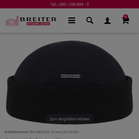
Tel.:
089 / 599 884 - 0
0
Zum Vergrößern klicken
Artikelnummer
Stet-8810101-21 navy/sz-63/XXL