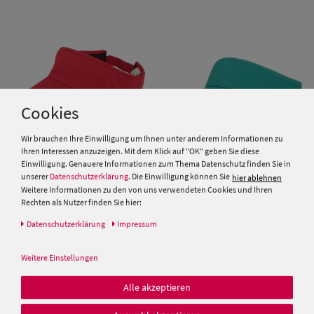
Cookies
Wir brauchen Ihre Einwilligung um Ihnen unter anderem Informationen zu
Ihren Interessen anzuzeigen. Mit dem Klick auf "OK" geben Sie diese
Einwilligung. Genauere Informationen zum Thema Datenschutz finden Sie in
unserer
Datenschutzerklärung
. Die Einwilligung können Sie
hier ablehnen
Weitere Informationen zu den von uns verwendeten Cookies und Ihren
Balke Einfarbiges
Rechten als Nutzer finden Sie hier:
Sonnenschild mit
Klettverschluss aus reiner
Daten­schutz­erklärung
Impressum
Baumwolle
Balke sportliches Sonnenschild
9,95 €
mit Klettverschluss
Weitere Einstellungen
12,99 €
Alle akzeptieren