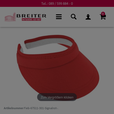
Tel.:
089 / 599 884 - 0
0
Zum Vergrößern klicken
Artikelnummer
Fieb-67511-301-Signalrot-.