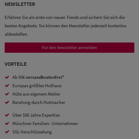
NEWSLETTER
Sale: Caps
Erfahren Sie als erste von neuen Trends und sichern Sie sich die
Sale:
besten Angebote. Sie können den Newsletter jederzeit kostenlos
Baseball
abbestellen.
Caps
Für den Newsletter anmelden
Sale: Army
VORTEILE
Caps
Ab 50€
versandkostenfrei*
Sale:
Europas größtes Huthaus
Trucker
Hüte aus eigenem Atelier
Caps
Beratung durch Hutmacher
Über 160 Jahre Expertise
Sale: Caps
Münchner Familien- Unternehmen
mit
SSL-Verschlüsselung
Ohrenschutz