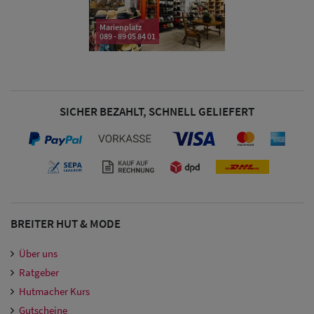
Damen
Marienplatz
089 - 89 05 84 01
Snapback Caps
Damen Caps
Großgrößen
SICHER BEZAHLT, SCHNELL GELIEFERT
(63-65 cm)
BREITER HUT & MODE
Über uns
Ratgeber
Hutmacher Kurs
Gutscheine