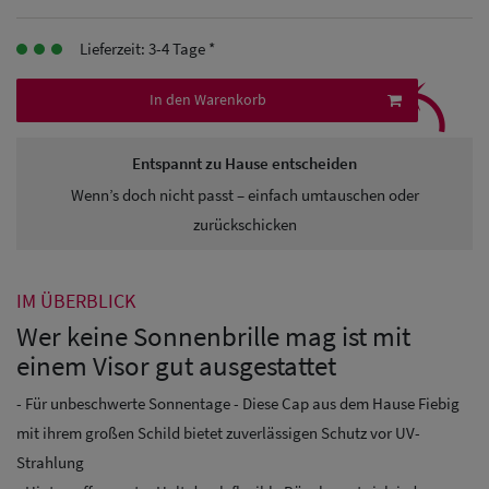
Herren
Lieferzeit: 3-4 Tage *
⤹
Baseball Cpas
In den Warenkorb
Herren UV-
Schutz Caps
Entspannt zu Hause entscheiden
Wenn’s doch nicht passt – einfach umtauschen oder
Herren
zurückschicken
Sonnenschilder
& Visoren
IM ÜBERBLICK
Herren
Wer keine Sonnenbrille mag ist mit
einem Visor gut ausgestattet
Snapback Caps
- Für unbeschwerte Sonnentage - Diese Cap aus dem Hause Fiebig
mit ihrem großen Schild bietet zuverlässigen Schutz vor UV-
Strahlung