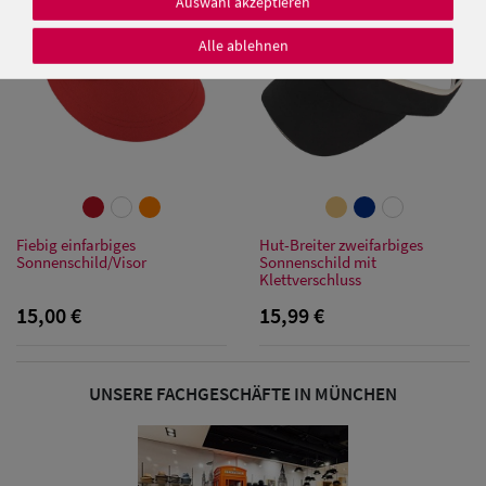
Auswahl akzeptieren
Alle ablehnen
Damen Caps
Damen
Baseball Caps
Damen UV-
Fiebig einfarbiges
Hut-Breiter zweifarbiges
Sonnenschild/Visor
Sonnenschild mit
Schutz Caps
Klettverschluss
15,00 €
15,99 €
Damen
Bandana Caps
UNSERE FACHGESCHÄFTE IN MÜNCHEN
Damen
Sonnenschilder
& Visoren