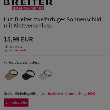
Hut-Breiter zweifarbiges Sonnenschild
mit Klettverschluss
15,99 EUR
inkl. ges. MwSt.
zzgl.
Versandkosten
Farbe:
Blau gemustert
Größe:
Einheitsgröße
Wie bestimme ich meine Hutgröße?
Einheitsgröße
Herren Caps