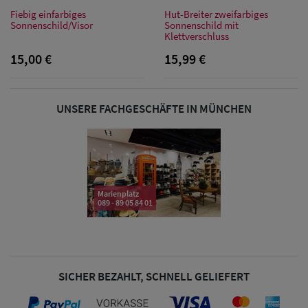
Fiebig einfarbiges
Hut-Breiter zweifarbiges
Sonnenschild/Visor
Sonnenschild mit
Klettverschluss
Damen Caps
15,00 €
15,99 €
Damen
Baseball Caps
UNSERE FACHGESCHÄFTE IN MÜNCHEN
Damen UV-
Schutz Caps
Damen
Marienplatz
089 - 89 05 84 01
Bandana Caps
Damen
Sonnenschilder
SICHER BEZAHLT, SCHNELL GELIEFERT
& Visoren