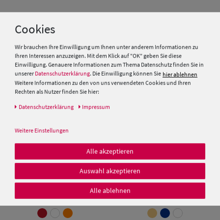
Cookies
Balke Einfarbiges
Sonnenschild mit
Wir brauchen Ihre Einwilligung um Ihnen unter anderem Informationen zu
Klettverschluss aus reiner
Ihren Interessen anzuzeigen. Mit dem Klick auf "OK" geben Sie diese
Baumwolle
Balke sportliches Sonnenschild
Einwilligung. Genauere Informationen zum Thema Datenschutz finden Sie in
9,95 €
mit Klettverschluss
unserer
Datenschutzerklärung
. Die Einwilligung können Sie
hier ablehnen
Weitere Informationen zu den von uns verwendeten Cookies und Ihren
12,99 €
Rechten als Nutzer finden Sie hier:
Daten­schutz­erklärung
Impressum
Weitere Einstellungen
Alle akzeptieren
Auswahl akzeptieren
Alle ablehnen