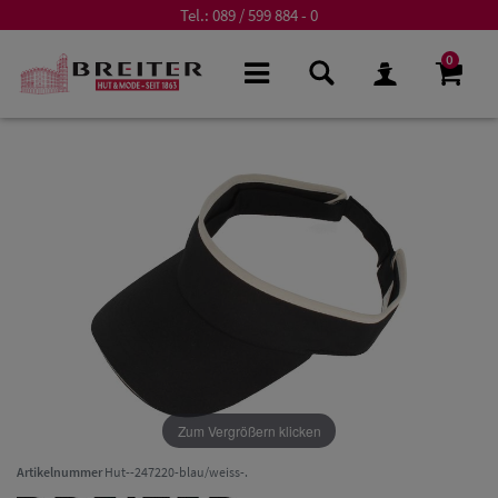
Tel.:
089 / 599 884 - 0
0
Zum Vergrößern klicken
Artikelnummer
Hut--247220-blau/weiss-.