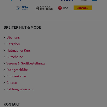
Damen
Snapback Caps
Damen Caps
BREITER HUT & MODE
Großgrößen
(63-65 cm)
Über uns
Ratgeber
Hutmacher Kurs
Gutscheine
Vereins & Großbestellungen
Fachgeschäfte
Kundenkarte
Glossar
Zahlung & Versand
KONTAKT