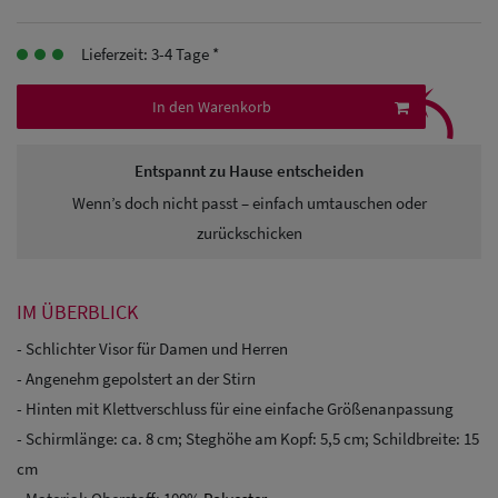
Herren
Lieferzeit: 3-4 Tage *
Baseball Cpas
⤹
In den Warenkorb
Herren UV-
Schutz Caps
Entspannt zu Hause entscheiden
Herren
Wenn’s doch nicht passt – einfach umtauschen oder
Sonnenschilder
zurückschicken
& Visoren
IM ÜBERBLICK
Herren
- Schlichter Visor für Damen und Herren
Snapback Caps
- Angenehm gepolstert an der Stirn
- Hinten mit Klettverschluss für eine einfache Größenanpassung
- Schirmlänge: ca. 8 cm; Steghöhe am Kopf: 5,5 cm; Schildbreite: 15
cm