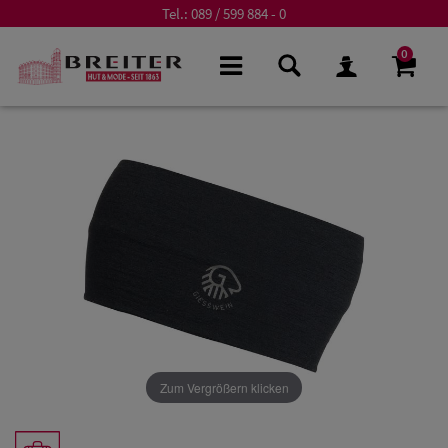
Tel.:
089 / 599 884 - 0
0
Zum Vergrößern klicken