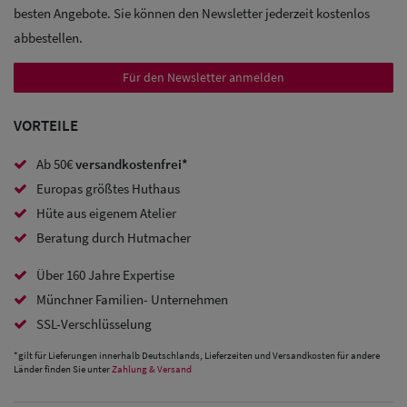
besten Angebote. Sie können den Newsletter jederzeit kostenlos
Trucker
abbestellen.
Caps
Für den Newsletter anmelden
Sale: Caps
VORTEILE
mit
Ohrenschutz
Ab 50€
versandkostenfrei*
Europas größtes Huthaus
Hüte aus eigenem Atelier
Beratung durch Hutmacher
Über 160 Jahre Expertise
Münchner Familien- Unternehmen
SSL-Verschlüsselung
*gilt für Lieferungen innerhalb Deutschlands, Lieferzeiten und Versandkosten für andere
Länder finden Sie unter
Zahlung & Versand