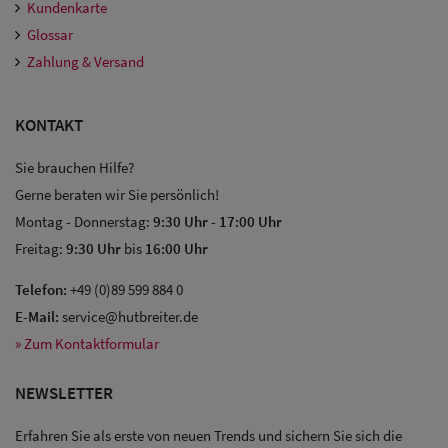
Kundenkarte
Glossar
Zahlung & Versand
KONTAKT
Sie brauchen Hilfe?
Gerne beraten wir Sie persönlich!
Sale: Caps
Montag - Donnerstag:
9:30 Uhr
-
17:00 Uhr
Freitag:
9:30 Uhr
bis
16:00 Uhr
Sale:
Baseball
Telefon:
+49 (0)89 599 884 0
E-Mail:
service@hutbreiter.de
Caps
» Zum Kontaktformular
Sale: Army
NEWSLETTER
Caps
Erfahren Sie als erste von neuen Trends und sichern Sie sich die
Sale: