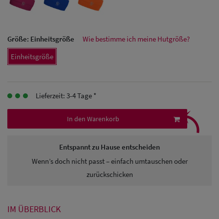
Herren Caps
Herren
Größe:
Einheitsgröße
Wie bestimme ich meine Hutgröße?
Baseball Cpas
Einheitsgröße
Herren UV-
Schutz Caps
Lieferzeit: 3-4 Tage *
⤹
Herren
In den Warenkorb
Sonnenschilder
& Visoren
Entspannt zu Hause entscheiden
Wenn’s doch nicht passt – einfach umtauschen oder
Herren
zurückschicken
Snapback Caps
IM ÜBERBLICK