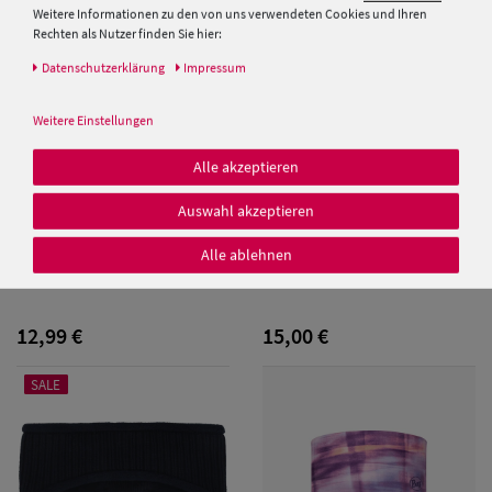
Weitere Informationen zu den von uns verwendeten Cookies und Ihren
Rechten als Nutzer finden Sie hier:
Daten­schutz­erklärung
Impressum
Weitere Einstellungen
Alle akzeptieren
Damen Caps
Auswahl akzeptieren
Damen
Alle ablehnen
Brigg Fleece Stirnband mit
Balke Stirnband aus reiner
Baseball Caps
elastischem Band
Baumwolle
Damen UV-
12,99 €
15,00 €
Schutz Caps
SALE
Damen
Bandana Caps
Damen