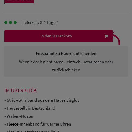
Herren
Baseball Cpas
Lieferzeit: 3-4 Tage *
⤹
Herren UV-
In den Warenkorb
Schutz Caps
Herren
Entspannt zu Hause entscheiden
Wenn’s doch nicht passt – einfach umtauschen oder
Sonnenschilder
zurückschicken
& Visoren
Herren
IM ÜBERBLICK
Snapback Caps
- Strick-Stirnband aus dem Hause Eisglut
- Hergestellt in Deutschland
- Waben-Muster
-
Fleece
-Innenband für warme Ohren
- Eisglut-Plättchen vorne links