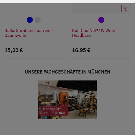
Damen Caps
Balke Stirnband aus reiner
Buff CoolNet® UV Wide
Baumwolle
Headband
Damen
Baseball Caps
15,00 €
16,95 €
Damen UV-
Schutz Caps
UNSERE FACHGESCHÄFTE IN MÜNCHEN
Damen
Bandana Caps
Damen
Marienplatz
089 - 89 05 84 01
Sonnenschilder
& Visoren