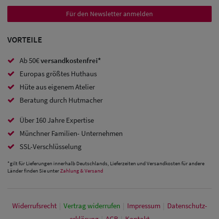
Sale:
Für den Newsletter anmelden
Baseball
Caps
VORTEILE
Sale: Army
Ab 50€
versandkostenfrei*
Europas größtes Huthaus
Caps
Hüte aus eigenem Atelier
Sale:
Beratung durch Hutmacher
Trucker
Über 160 Jahre Expertise
Caps
Münchner Familien- Unternehmen
SSL-Verschlüsselung
Sale: Caps
*gilt für Lieferungen innerhalb Deutschlands, Lieferzeiten und Versandkosten für andere
mit
Länder finden Sie unter
Zahlung & Versand
Ohrenschutz
Widerrufs­recht
|
Vertrag widerrufen
|
Impressum
|
Daten­schutz­
erklärung
|
AGB
|
Kontakt