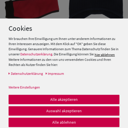
Cookies
Wir brauchen Ihre Einwilligung um Ihnen unter anderem Informationen zu
Ihren Interessen anzuzeigen. Mit dem Klick auf "OK" geben Sie diese
Einwilligung. Genauere Informationen zum Thema Datenschutz finden Sie in
Brigg Fleece Stirnband mit
Fiebig breites Strickstirnband
unserer
Datenschutzerklärung
. Die Einwilligung können Sie
hier ablehnen
elastischem Band
Rippe mit Innenfleece
Weitere Informationen zu den von uns verwendeten Cookies und Ihren
Rechten als Nutzer finden Sie hier:
19,95 €
12,99 €
Daten­schutz­erklärung
Impressum
15,00 €
Weitere Einstellungen
Alle akzeptieren
Auswahl akzeptieren
Alle ablehnen