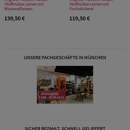
Stoffmütze Leinen mit
Stoffmütze Leinen mit
Wasserpflanzen
Fischstickerei
139,50 €
119,50 €
Sale: Caps
Sale:
UNSERE FACHGESCHÄFTE IN MÜNCHEN
Baseball
Caps
Sale: Army
Caps
Marienplatz
089 - 89 05 84 01
Sale:
Trucker
Caps
SICHER BEZAHLT, SCHNELL GELIEFERT