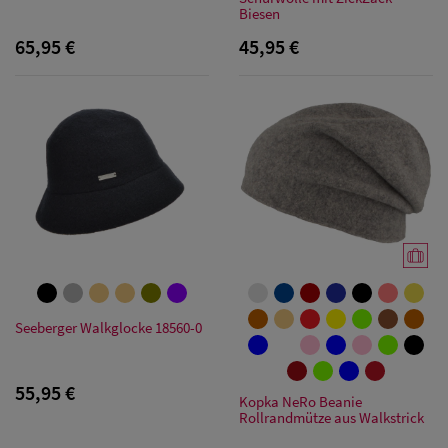
Biesen
65,95 €
45,95 €
Herren Caps
Herren
Baseball Cpas
Herren UV-
Seeberger Walkglocke 18560-0
Schutz Caps
55,95 €
Herren
Kopka NeRo Beanie
Rollrandmütze aus Walkstrick
Sonnenschilder