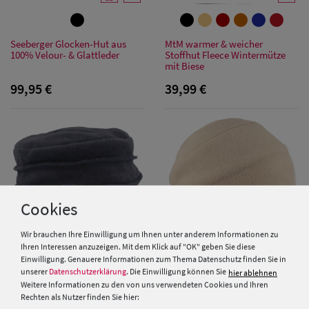
Damen Caps
Damen
Seeberger Glocken-Hut aus
MtM warmer & weicher
100% Velour- & Glattleder
Stoffhut Fleece Wintermütze
Baseball Caps
mit Biese
99,95 €
39,99 €
Damen UV-
Schutz Caps
Damen
Bandana Caps
Damen
Cookies
Sonnenschilder
Wir brauchen Ihre Einwilligung um Ihnen unter anderem Informationen zu
& Visoren
Ihren Interessen anzuzeigen. Mit dem Klick auf "OK" geben Sie diese
Einwilligung. Genauere Informationen zum Thema Datenschutz finden Sie in
unserer
Datenschutzerklärung
. Die Einwilligung können Sie
hier ablehnen
Damen
MtM warmer Fleece-Stoffhut
Loevenich Polar Soft Fleece
Weitere Informationen zu den von uns verwendeten Cookies und Ihren
mit Biese & Multicolor-Rand
geraffte Beanie
Snapback Caps
Rechten als Nutzer finden Sie hier: