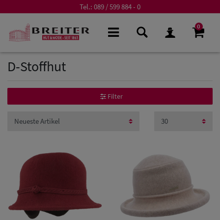
Tel.:
089 / 599 884 - 0
0
D-Stoffhut
Filter