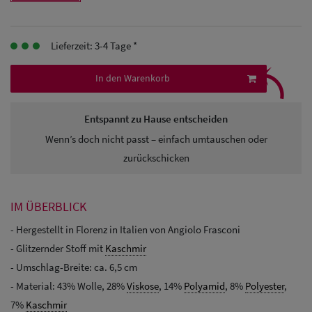
Herren
Baseball Cpas
Lieferzeit: 3-4 Tage *
⤹
Herren UV-
In den Warenkorb
Schutz Caps
Entspannt zu Hause entscheiden
Herren
Wenn’s doch nicht passt – einfach umtauschen oder
Sonnenschilder
zurückschicken
& Visoren
Herren
IM ÜBERBLICK
Snapback Caps
- Hergestellt in Florenz in Italien von Angiolo Frasconi
- Glitzernder Stoff mit
Kaschmir
- Umschlag-Breite: ca. 6,5 cm
- Material: 43% Wolle, 28%
Viskose
, 14%
Polyamid
, 8%
Polyester
,
7%
Kaschmir