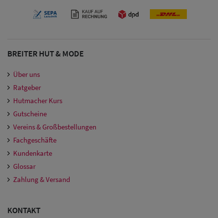
Damen
Snapback Caps
Damen Caps
BREITER HUT & MODE
Großgrößen
Über uns
(63-65 cm)
Ratgeber
Hutmacher Kurs
Gutscheine
Vereins & Großbestellungen
Fachgeschäfte
Kundenkarte
Glossar
Zahlung & Versand
KONTAKT