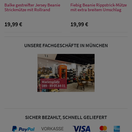
Balke gestreifter Jersey Beanie
Fiebig Beanie Rippstrick-Mütze
Strickmütze mit Rollrand
mit extra breitem Umschlag
Damen Caps
19,99 €
19,99 €
Damen
Baseball Caps
UNSERE FACHGESCHÄFTE IN MÜNCHEN
Damen UV-
Schutz Caps
Damen
Marienplatz
089 - 89 05 84 01
Bandana Caps
Damen
Sonnenschilder
SICHER BEZAHLT, SCHNELL GELIEFERT
& Visoren