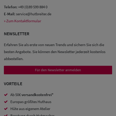
Telefon:
+49 (0)89 599 884 0
E-Mail:
service@hutbreiter.de
» Zum Kontaktformular
NEWSLETTER
Erfahren Sie als erste von neuen Trends und sichern Sie sich die
besten Angebote. Sie können den Newsletter jederzeit kostenlos
abbestellen.
Für den Newsletter anmelden
VORTEILE
Ab 50€
versandkostenfrei*
Europas größtes Huthaus
Sale: Caps
Hüte aus eigenem Atelier
Sale:
Beratung durch Hutmacher