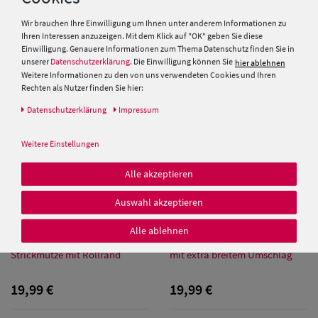
Rippen-Design
Strickmütze mit Rollrand
Wir brauchen Ihre Einwilligung um Ihnen unter anderem Informationen zu
Ihren Interessen anzuzeigen. Mit dem Klick auf "OK" geben Sie diese
9,95 €
19,99 €
Einwilligung. Genauere Informationen zum Thema Datenschutz finden Sie in
unserer
Datenschutzerklärung
. Die Einwilligung können Sie
hier ablehnen
Weitere Informationen zu den von uns verwendeten Cookies und Ihren
Rechten als Nutzer finden Sie hier:
Daten­schutz­erklärung
Impressum
Weitere Einstellungen
Alle akzeptieren
Auswahl akzeptieren
Alle ablehnen
Balke gestreifter Jersey Beanie
Fiebig Beanie Rippstrick-Mütze
Strickmütze mit Rollrand
mit extra breitem Umschlag
19,99 €
19,99 €