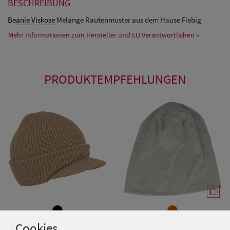
BESCHREIBUNG
Beanie
Viskose
Melange Rautenmuster aus dem Hause Fiebig
Mehr Informationen zum Hersteller und EU Verantwortlichen »
PRODUKTEMPFEHLUNGEN
Cookies
Fiebig Schild-Strickmütze mit
Balke melierter Jersey Beanie