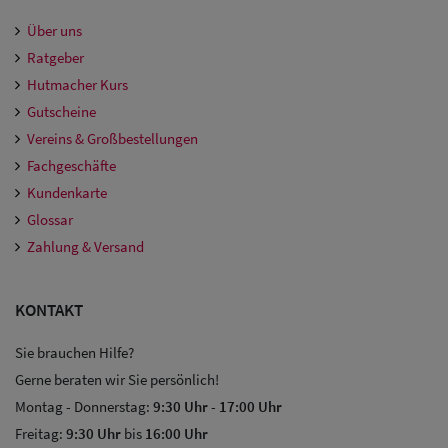
Damen
Über uns
Snapback Caps
Ratgeber
Hutmacher Kurs
Damen Caps
Gutscheine
Großgrößen
Vereins & Großbestellungen
(63-65 cm)
Fachgeschäfte
Kundenkarte
Glossar
Zahlung & Versand
KONTAKT
Sie brauchen Hilfe?
Gerne beraten wir Sie persönlich!
Montag - Donnerstag:
9:30 Uhr
-
17:00 Uhr
Freitag:
9:30 Uhr
bis
16:00 Uhr