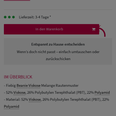
Herren
Baseball Cpas
Lieferzeit: 3-4 Tage *
⤹
Herren UV-
In den Warenkorb
Schutz Caps
Entspannt zu Hause entscheiden
Herren
Wenn’s doch nicht passt – einfach umtauschen oder
Sonnenschilder
zurückschicken
& Visoren
Herren
IM ÜBERBLICK
Snapback Caps
- Fiebig
Beanie
Viskose
Melange Rautenmuster
- 52%
Viskose
, 26% Polybutylen Terephthalat (PBT), 22%
Polyamid
- Material: 52%
Viskose
, 26% Polybutylen Terephthalat (PBT), 22%
Polyamid