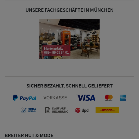
UNSERE FACHGESCHÄFTE IN MÜNCHEN
Damen Caps
Damen
Baseball Caps
Marienplatz
089 - 89 05 84 01
Damen UV-
Schutz Caps
Damen
SICHER BEZAHLT, SCHNELL GELIEFERT
Bandana Caps
Damen
Sonnenschilder
& Visoren
BREITER HUT & MODE