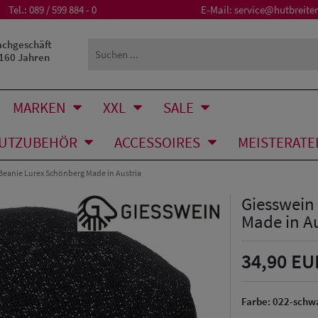
Tel.:
089 / 599 884 - 0
E-Mail:
service@hutbreiter
achgeschäft
 160 Jahren
MARKEN
XXL
SALE
UTZUBEHÖR
ACCESSOIRES
MEISTERATE
Beanie Lurex Schönberg Made in Austria
Giesswein
Made in Au
34,90 EU
Farbe:
022-schw