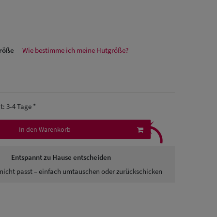
größe
Wie bestimme ich meine Hutgröße?
it: 3-4 Tage *
⤹
In den Warenkorb
Entspannt zu Hause entscheiden
nicht passt – einfach umtauschen oder zurückschicken