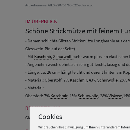
Artikelnummer
GIES-720760763-022-schwarz-.
IM ÜBERBLICK
Schöne Strickmütze mit feinem Lu
- Damen schlichte Glitzer-Strickmütze Longbeanie aus de
Giesswein-Pin auf der Seite)
- Mit
Kaschmir
,
Schurwolle
sehr warm plus ein elastischer
- Angenehm weich dehnt sich sehr gut-leicht, lässig un
- Länge: ca. 26 cm - hängt leicht und dezent hinten am Kop
- Material: Oberstoff: 7%
Kaschmir
, 43%
Schurwolle
, 28%
V
- Material:
Oberstoff: 7%
Kaschmir
, 43%
Schurwolle
, 28%
Viskose
,14
BESCHREIBUNG
Cookies
Giesswein/Made in Austria/Glitzer
Beanie
high Materialmi
Wir brauchen Ihre Einwilligung um Ihnen unter anderem Inform