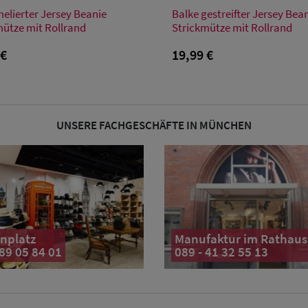
Verfügbare Größe
Verfügbare Größe
elierter Jersey Beanie
Balke gestreifter Jersey Bea
Einheitsgröße
Einheitsgröße
mütze mit Rollrand
Strickmütze mit Rollrand
 €
19,99 €
UNSERE FACHGESCHÄFTE IN MÜNCHEN
nplatz
Manufaktur im Rathaus
 89 05 84 01
089 - 41 32 55 13