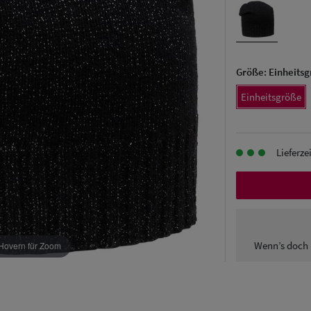
Größe:
Einheits
Einheitsgröße
Lieferze
Wenn’s doch 
Hovern für Zoom