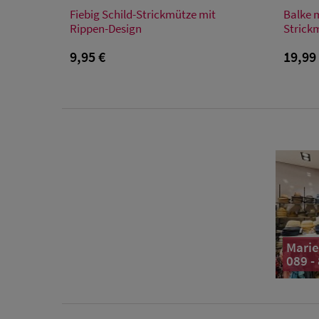
Verfügbare Größe
Fiebig Schild-Strickmütze mit
Balke m
Einheitsgröße
Rippen-Design
Strick
9,95 €
19,99
Marie
089 -