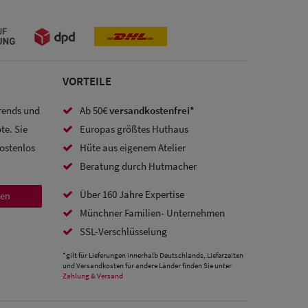
VORTEILE
Trends und
Ab 50€
versandkostenfrei*
te. Sie
Europas größtes Huthaus
kostenlos
Hüte aus eigenem Atelier
Beratung durch Hutmacher
Über 160 Jahre Expertise
den
Münchner Familien- Unternehmen
SSL-Verschlüsselung
*gilt für Lieferungen innerhalb Deutschlands, Lieferzeiten
und Versandkosten für andere Länder finden Sie unter
Zahlung & Versand