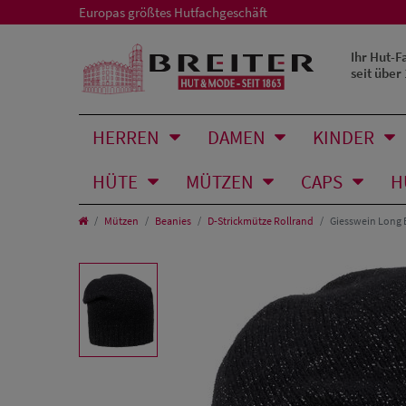
Europas größtes Hutfachgeschäft
Ihr Hut-F
seit über
HERREN
DAMEN
KINDER
HÜTE
MÜTZEN
CAPS
H
Mützen
Beanies
D-Strickmütze Rollrand
Giesswein Long 