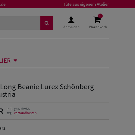
.de
Hüte aus eigenem Atelier
0
Anmelden
Warenkorb
LIER
 Long Beanie Lurex Schönberg
stria
R
inkl. ges. MwSt.
zzgl.
Versandkosten
arz