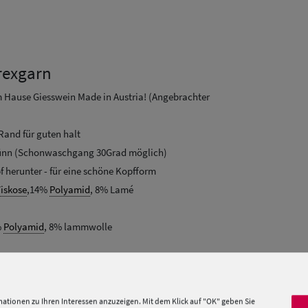
rexgarn
m Hause Giesswein Made in Austria! (Angebrachter
 Rand für guten halt
d dünn (Schonwaschgang 30Grad möglich)
f herunter - für eine schöne Kopfform
iskose
,14%
Polyamid
, 8% Lamé
%
Polyamid
, 8% lammwolle
x
ationen zu Ihren Interessen anzuzeigen. Mit dem Klick auf "OK" geben Sie