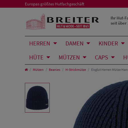
Europas größtes Hutfachgeschäft
Ihr Hut-F
seit über
HERREN
DAMEN
KINDER
HÜTE
MÜTZEN
CAPS
H
Mützen
Beanies
H-Strickmütze
Eisglut Herren Mütze Han