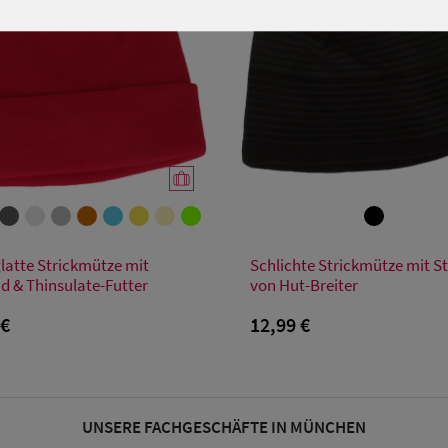
Verfügbare Größe
Verfügbare Größe
latte Strickmütze mit
Schlichte Strickmütze mit St
Einheitsgröße
Einheitsgröße
d & Thinsulate-Futter
von Hut-Breiter
 €
12,99 €
UNSERE FACHGESCHÄFTE IN MÜNCHEN