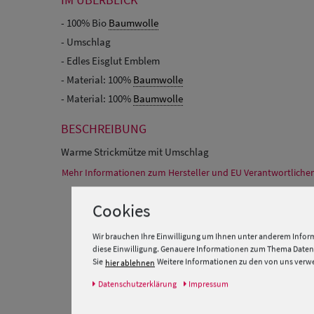
- 100% Bio
Baumwolle
- Umschlag
- Edles Eisglut Emblem
- Material: 100%
Baumwolle
- Material: 100%
Baumwolle
BESCHREIBUNG
Warme Strickmütze mit Umschlag
Mehr Informationen zum Hersteller und EU Verantwortlichen
Cookies
Wir brauchen Ihre Einwilligung um Ihnen unter anderem Inform
diese Einwilligung. Genauere Informationen zum Thema Datens
Sie
Weitere Informationen zu den von uns verwen
hier ablehnen
Daten­schutz­erklärung
Impressum