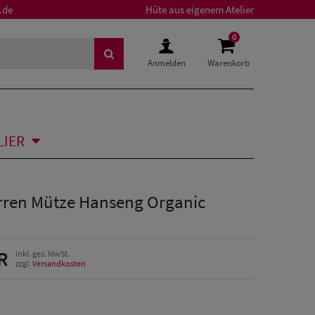
.de
Hüte aus eigenem Atelier
0
Anmelden
Warenkorb
LIER
erren Mütze Hanseng Organic
R
inkl. ges. MwSt.
zzgl.
Versandkosten