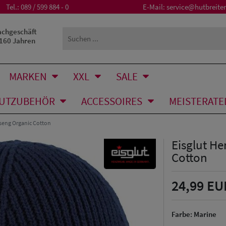
Tel.:
089 / 599 884 - 0
E-Mail:
service@hutbreiter
achgeschäft
 160 Jahren
MARKEN
XXL
SALE
UTZUBEHÖR
ACCESSOIRES
MEISTERATE
seng Organic Cotton
Eisglut H
Cotton
24,99 EU
Farbe:
Marine