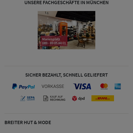
UNSERE FACHGESCHÄFTE IN MÜNCHEN
& Visoren
Damen
Snapback Caps
Marienplatz
Damen Caps
089 - 89 05 84 01
Großgrößen
(63-65 cm)
SICHER BEZAHLT, SCHNELL GELIEFERT
BREITER HUT & MODE