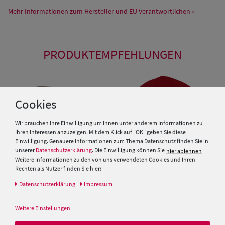
Mehr Informationen zum Hersteller und EU Verantwortlichen »
PRODUKTEMPFEHLUNGEN
Cookies
Wir brauchen Ihre Einwilligung um Ihnen unter anderem Informationen zu
Ihren Interessen anzuzeigen. Mit dem Klick auf "OK" geben Sie diese
Einwilligung. Genauere Informationen zum Thema Datenschutz finden Sie in
unserer
Datenschutzerklärung
. Die Einwilligung können Sie
hier ablehnen
Weitere Informationen zu den von uns verwendeten Cookies und Ihren
Rechten als Nutzer finden Sie hier:
Daten­schutz­erklärung
Impressum
Fiebig Schild-Strickmütze mit
Rippen-Design
Weitere Einstellungen
Balke glatte Strickmütze mit
Rollrand & Thinsulate-Futter