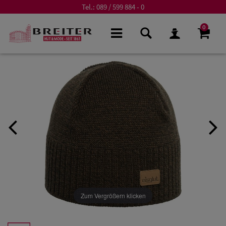
Tel.:
089 / 599 884 - 0
0
Zum Vergrößern klicken