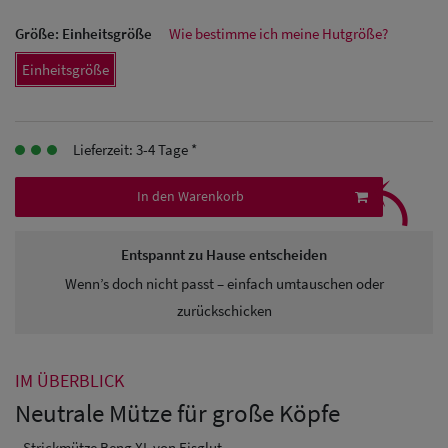
Größe:
Einheitsgröße
Wie bestimme ich meine Hutgröße?
Herren
Einheitsgröße
Baseball Cpas
Herren UV-
Lieferzeit: 3-4 Tage *
Schutz Caps
⤹
In den Warenkorb
Herren
Sonnenschilder
Entspannt zu Hause entscheiden
& Visoren
Wenn’s doch nicht passt – einfach umtauschen oder
Herren
zurückschicken
Snapback Caps
IM ÜBERBLICK
Neutrale Mütze für große Köpfe
- Strickmütze Beng XL von Eisglut