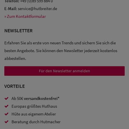
Telefon:
+49 (0)89 599 884 0
E-Mail:
service@hutbreiter.de
» Zum Kontaktformular
Sale: Caps
NEWSLETTER
Sale:
Erfahren Sie als erste von neuen Trends und sichern Sie sich die
Baseball
besten Angebote. Sie können den Newsletter jederzeit kostenlos
Caps
abbestellen.
Sale: Army
Für den Newsletter anmelden
Caps
VORTEILE
Sale:
Trucker
Ab 50€
versandkostenfrei*
Europas größtes Huthaus
Caps
Hüte aus eigenem Atelier
Sale: Caps
Beratung durch Hutmacher