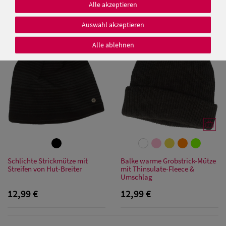
Alle akzeptieren
9,95 €
12,99 €
Auswahl akzeptieren
Alle ablehnen
Damen Caps
Damen
Baseball Caps
Damen UV-
Schutz Caps
Damen
Schlichte Strickmütze mit
Balke warme Grobstrick-Mütze
Streifen von Hut-Breiter
mit Thinsulate-Fleece &
Bandana Caps
Umschlag
12,99 €
12,99 €
Damen
Sonnenschilder