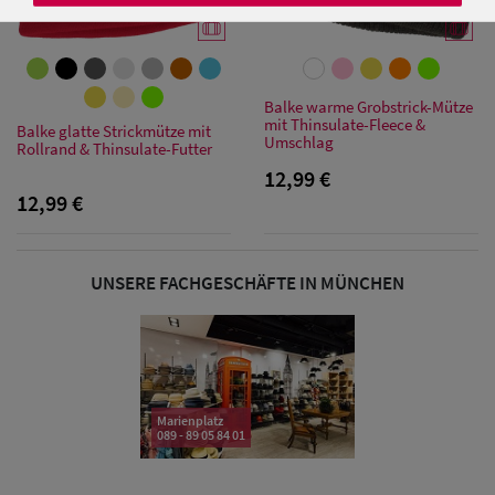
Damen Caps
Balke warme Grobstrick-Mütze
mit Thinsulate-Fleece &
Balke glatte Strickmütze mit
Damen
Umschlag
Rollrand & Thinsulate-Futter
Baseball Caps
12,99 €
12,99 €
Damen UV-
Schutz Caps
UNSERE FACHGESCHÄFTE IN MÜNCHEN
Damen
Bandana Caps
Damen
Marienplatz
Sonnenschilder
089 - 89 05 84 01
& Visoren