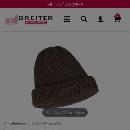
Tel.:
089 / 599 884 - 0
0
Zum Vergrößern klicken
Artikelnummer
Hut--1125-36 taupe-XXL