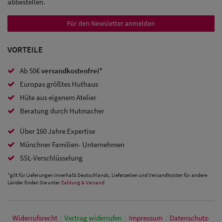
abbestellen.
Sale:
Für den Newsletter anmelden
Baseball
Caps
VORTEILE
Sale: Army
Ab 50€
versandkostenfrei*
Caps
Europas größtes Huthaus
Hüte aus eigenem Atelier
Sale:
Beratung durch Hutmacher
Trucker
Über 160 Jahre Expertise
Caps
Münchner Familien- Unternehmen
SSL-Verschlüsselung
Sale: Caps
mit
*gilt für Lieferungen innerhalb Deutschlands, Lieferzeiten und Versandkosten für andere
Länder finden Sie unter
Zahlung & Versand
Ohrenschutz
Widerrufs­recht
|
Vertrag widerrufen
|
Impressum
|
Daten­schutz­