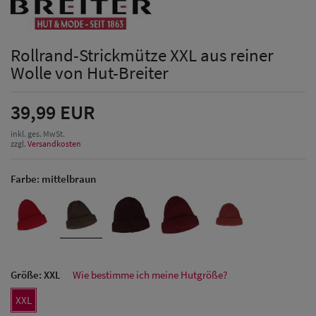
Rollrand-Strickmütze XXL aus reiner
Wolle von Hut-Breiter
39,99 EUR
inkl. ges. MwSt.
zzgl.
Versandkosten
Farbe:
mittelbraun
Größe:
XXL
Wie bestimme ich meine Hutgröße?
Herren Caps
XXL