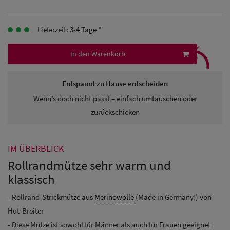
Herren
Baseball Cpas
Lieferzeit: 3-4 Tage *
⤹
Herren UV-
In den Warenkorb
Schutz Caps
Entspannt zu Hause entscheiden
Herren
Wenn’s doch nicht passt – einfach umtauschen oder
Sonnenschilder
zurückschicken
& Visoren
IM ÜBERBLICK
Herren
Rollrandmütze sehr warm und
Snapback Caps
klassisch
- Rollrand-Strickmütze aus
Merinowolle
(Made in Germany!) von
Hut-Breiter
- Diese Mütze ist sowohl für Männer als auch für Frauen geeignet