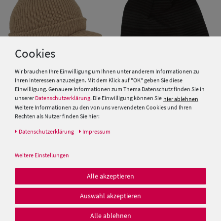
Cookies
Wir brauchen Ihre Einwilligung um Ihnen unter anderem Informationen zu
Ihren Interessen anzuzeigen. Mit dem Klick auf "OK" geben Sie diese
Einwilligung. Genauere Informationen zum Thema Datenschutz finden Sie in
Fiebig Schild-Strickmütze mit
Schlichte Strickmütze mit
unserer
Datenschutzerklärung
. Die Einwilligung können Sie
hier ablehnen
Rippen-Design
Streifen von Hut-Breiter
Weitere Informationen zu den von uns verwendeten Cookies und Ihren
Rechten als Nutzer finden Sie hier:
9,95 €
12,99 €
Daten­schutz­erklärung
Impressum
Weitere Einstellungen
Alle akzeptieren
Auswahl akzeptieren
Alle ablehnen