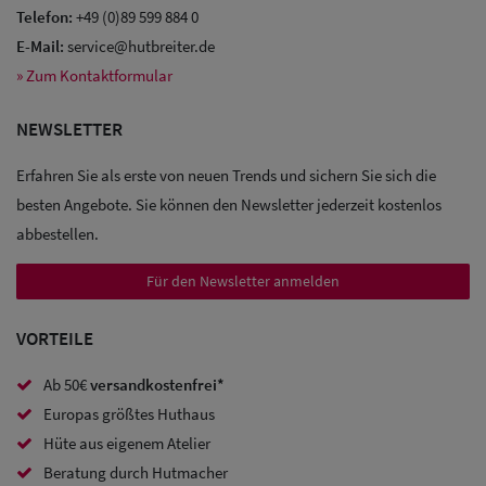
Telefon:
+49 (0)89 599 884 0
E-Mail:
service@hutbreiter.de
» Zum Kontaktformular
Sale: Caps
NEWSLETTER
Sale:
Baseball
Erfahren Sie als erste von neuen Trends und sichern Sie sich die
Caps
besten Angebote. Sie können den Newsletter jederzeit kostenlos
abbestellen.
Sale: Army
Für den Newsletter anmelden
Caps
VORTEILE
Sale:
Trucker
Ab 50€
versandkostenfrei*
Caps
Europas größtes Huthaus
Hüte aus eigenem Atelier
Sale: Caps
Beratung durch Hutmacher