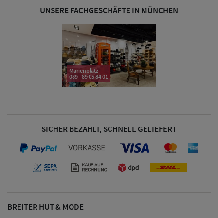
& Visoren
UNSERE FACHGESCHÄFTE IN MÜNCHEN
Damen
Snapback Caps
Damen Caps
Marienplatz
089 - 89 05 84 01
Großgrößen
(63-65 cm)
SICHER BEZAHLT, SCHNELL GELIEFERT
BREITER HUT & MODE