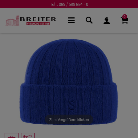
Tel.:
089 / 599 884 - 0
0
Zum Vergrößern klicken