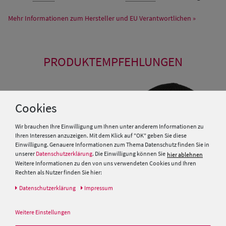
Mehr Informationen zum Hersteller und EU Verantwortlichen »
PRODUKTEMPFEHLUNGEN
Cookies
Wir brauchen Ihre Einwilligung um Ihnen unter anderem Informationen zu
Ihren Interessen anzuzeigen. Mit dem Klick auf "OK" geben Sie diese
Einwilligung. Genauere Informationen zum Thema Datenschutz finden Sie in
unserer
Datenschutzerklärung
. Die Einwilligung können Sie
hier ablehnen
Weitere Informationen zu den von uns verwendeten Cookies und Ihren
Rechten als Nutzer finden Sie hier:
Daten­schutz­erklärung
Impressum
Fiebig Schild-Strickmütze mit
Balke warme Grobstrick-Mütze
Weitere Einstellungen
Rippen-Design
mit Thinsulate-Fleece &
Umschlag