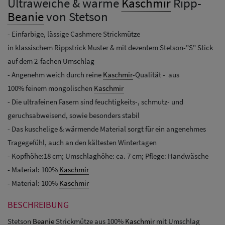
Ultraweiche & warme
Kaschmir
Ripp-
Beanie
von Stetson
- Einfarbige, lässige Cashmere Strickmütze
in klassischem Rippstrick Muster & mit dezentem Stetson-"S" Stick
auf dem 2-fachen Umschlag
- Angenehm weich durch reine
Kaschmir
-Qualität - aus
100% feinem mongolischen
Kaschmir
- Die ultrafeinen Fasern sind feuchtigkeits-, schmutz- und
geruchsabweisend, sowie besonders stabil
- Das kuschelige & wärmende Material sorgt für ein angenehmes
Tragegefühl, auch an den kältesten Wintertagen
- Kopfhöhe:18 cm; Umschlaghöhe: ca. 7 cm; Pflege: Handwäsche
- Material: 100%
Kaschmir
- Material: 100%
Kaschmir
BESCHREIBUNG
Stetson
Beanie
Strickmütze aus 100%
Kaschmir
mit Umschlag