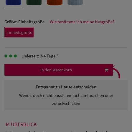
Herren
Größe:
Einheitsgröße
Wie bestimme ich meine Hutgröße?
Baseball Cpas
Einheitsgröße
Herren UV-
Schutz Caps
Lieferzeit: 3-4 Tage *
Herren
⤹
Sonnenschilder
In den Warenkorb
& Visoren
Entspannt zu Hause entscheiden
Herren
Wenn’s doch nicht passt – einfach umtauschen oder
Snapback Caps
zurückschicken
IM ÜBERBLICK