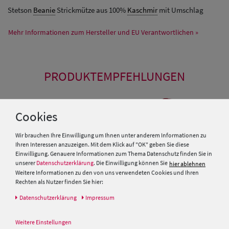
Stetson
Beanie
Strickmütze aus 100%
Kaschmir
mit Umschlag
Mehr Informationen zum Hersteller und EU Verantwortlichen »
PRODUKTEMPFEHLUNGEN
Cookies
Wir brauchen Ihre Einwilligung um Ihnen unter anderem Informationen zu
Ihren Interessen anzuzeigen. Mit dem Klick auf "OK" geben Sie diese
Einwilligung. Genauere Informationen zum Thema Datenschutz finden Sie in
unserer
Datenschutzerklärung
. Die Einwilligung können Sie
hier ablehnen
Weitere Informationen zu den von uns verwendeten Cookies und Ihren
Rechten als Nutzer finden Sie hier:
Daten­schutz­erklärung
Impressum
Weitere Einstellungen
Fiebig Schild-Strickmütze mit