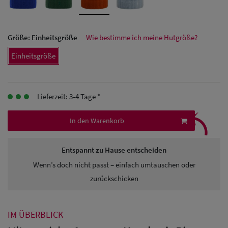
Herren Caps
Herren
Größe:
Einheitsgröße
Wie bestimme ich meine Hutgröße?
Baseball Cpas
Einheitsgröße
Herren UV-
Schutz Caps
Lieferzeit: 3-4 Tage *
Herren
⤹
Sonnenschilder
In den Warenkorb
& Visoren
Entspannt zu Hause entscheiden
Herren
Wenn’s doch nicht passt – einfach umtauschen oder
Snapback Caps
zurückschicken
IM ÜBERBLICK