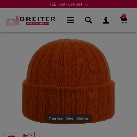
Tel.:
089 / 599 884 - 0
0
Zum Vergrößern klicken