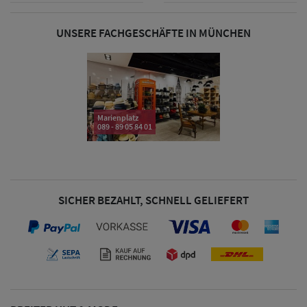
& Visoren
UNSERE FACHGESCHÄFTE IN MÜNCHEN
Damen
Snapback Caps
Damen Caps
Großgrößen
Marienplatz
089 - 89 05 84 01
(63-65 cm)
SICHER BEZAHLT, SCHNELL GELIEFERT