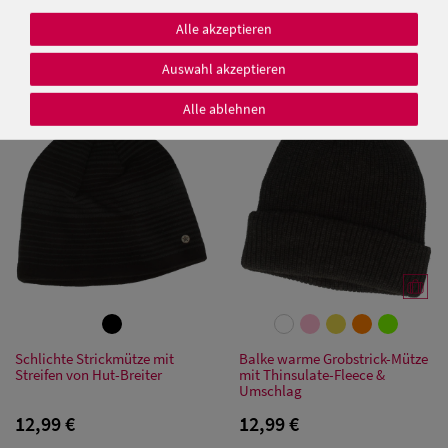
Rippen-Design
Balke glatte Strickmütze mit
Alle akzeptieren
Rollrand & Thinsulate-Futter
9,95 €
Auswahl akzeptieren
12,99 €
Alle ablehnen
Damen Caps
Damen
Baseball Caps
Damen UV-
Schutz Caps
Damen
Bandana Caps
Schlichte Strickmütze mit
Balke warme Grobstrick-Mütze
Streifen von Hut-Breiter
mit Thinsulate-Fleece &
Umschlag
Damen
12,99 €
12,99 €
Sonnenschilder